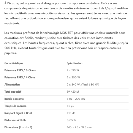
À l’écoute, cet appareil se distingue par une transparence cristalline. Grâce à ses
composants de précision et son temps de montée extrêmement court de 1,5 µs, il restitue
les micro-détails avec une vivacité saisissante. Les graves sont tenus avec une main de
fer, offrant une articulation et une profondeur qui assoient la base rythmique de façon
magistrale.
Les médiums profitent de la technologie MOS-FET pour offrir une chaleur naturelle sans
coloration artificielle, rendant justice aux timbres des voix et des instruments
acoustiques. Les hautes fréquences, quant à elles, filent avec une grande fluidité jusqu’à
200 kHz, évitant toute fatigue auditive tout en préservant l’air et l’espace entre les
pupitres.
Caractéristique
Spécification
Puissance RMS / 8 Ohms
2 x 120 W
Puissance RMS / 4 Ohms
2 x 200 W
Alimentation
2 x 340 VA (Total 680 VA)
Total capacitif
59 420 µF
Bande passante
5 Hz – 200 kHz
Temps de montée
1,5 µs
Rapport Signal / Bruit
100 dB
Distorsion à 1 kHz
0,05 %
Dimensions (L x H x P)
440 x 95 x 295 mm