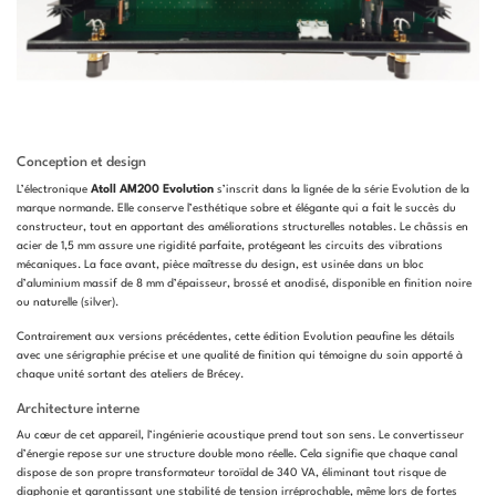
Conception et design
L’électronique
Atoll AM200 Evolution
s’inscrit dans la lignée de la série Evolution de la
marque normande. Elle conserve l’esthétique sobre et élégante qui a fait le succès du
constructeur, tout en apportant des améliorations structurelles notables. Le châssis en
acier de 1,5 mm assure une rigidité parfaite, protégeant les circuits des vibrations
mécaniques. La face avant, pièce maîtresse du design, est usinée dans un bloc
d’aluminium massif de 8 mm d’épaisseur, brossé et anodisé, disponible en finition noire
ou naturelle (silver).
Contrairement aux versions précédentes, cette édition Evolution peaufine les détails
avec une sérigraphie précise et une qualité de finition qui témoigne du soin apporté à
chaque unité sortant des ateliers de Brécey.
Architecture interne
Au cœur de cet appareil, l’ingénierie acoustique prend tout son sens. Le convertisseur
d’énergie repose sur une structure double mono réelle. Cela signifie que chaque canal
dispose de son propre transformateur toroïdal de 340 VA, éliminant tout risque de
diaphonie et garantissant une stabilité de tension irréprochable, même lors de fortes