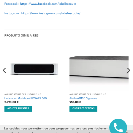
Facebook : https://www.facebook.com/labelleecoute
Instagram : https://www.instagram.com/labelleecoute/
PRODUITS SIMILAIRES
AMPLIFICATEURS DE PUISSANCE HIFI
AMPLIFICATEURS DE PUISSANCE HIFI
Lindemann Musicbook II POWER 500
Atoll – AM100 Signature
2.990,00
€
950,00
€
AJOUTER AU PANIER
CHOIX DES OPTIONS
Ce
produit
a
plusieurs
Les cookies nous permettent de vous proposer nos services plus facilement. En
variations.