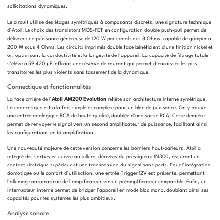
sollicitations dynamiques.
Le circuit utilise des étages symétriques à composants discrets, une signature technique
d’Atoll. Le choix des transistors MOS-FET en configuration double push-pull permet de
délivrer une puissance généreuse de 120 W par canal sous 8 Ohms, capable de grimper à
200 W sous 4 Ohms. Les circuits imprimés double face bénéficient d’une finition nickel et
or, optimisant la conductivité et la longévité de l’appareil. La capacité de filtrage totale
s’élève à 59 420 µF, offrant une réserve de courant qui permet d’encaisser les pics
transitoires les plus violents sans tassement de la dynamique.
Connectique et fonctionnalités
La face arrière de l’
Atoll AM200 Evolution
reflète son architecture interne symétrique.
La connectique est à la fois simple et complète pour un bloc de puissance. On y trouve
une entrée analogique RCA de haute qualité, doublée d’une sortie RCA. Cette dernière
permet de renvoyer le signal vers un second amplificateur de puissance, facilitant ainsi
les configurations en bi-amplification.
Une nouveauté majeure de cette version concerne les borniers haut-parleurs. Atoll a
intégré des sorties en cuivre au tellure, dérivées du prestigieux IN300, assurant un
contact électrique supérieur et une transmission du signal sans perte. Pour l’intégration
domotique ou le confort d’utilisation, une entrée Trigger 12V est présente, permettant
l’allumage automatique de l’amplificateur via un préamplificateur compatible. Enfin, un
interrupteur interne permet de bridger l’appareil en mode bloc mono, doublant ainsi ses
capacités pour les systèmes les plus ambitieux.
Analyse sonore