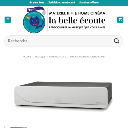
Passer
4x sans frais
Satisfait ou remboursé
Livraison offerte
au
contenu
Recherche
pour :
ACCUEIL
/
BOUTIQUE
/
AMPLIFICATEURS
/
AMPLIFICATEURS DE PUISSANCE HIFI