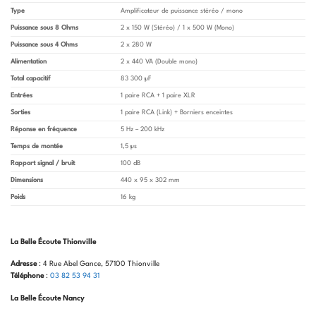
Type
Amplificateur de puissance stéréo / mono
Puissance sous 8 Ohms
2 x 150 W (Stéréo) / 1 x 500 W (Mono)
Puissance sous 4 Ohms
2 x 280 W
Alimentation
2 x 440 VA (Double mono)
Total capacitif
83 300 µF
Entrées
1 paire RCA + 1 paire XLR
Sorties
1 paire RCA (Link) + Borniers enceintes
Réponse en fréquence
5 Hz – 200 kHz
Temps de montée
1,5 µs
Rapport signal / bruit
100 dB
Dimensions
440 x 95 x 302 mm
Poids
16 kg
La Belle Écoute Thionville
Adresse
: 4 Rue Abel Gance, 57100 Thionville
Téléphone
:
03 82 53 94 31
La Belle Écoute Nancy