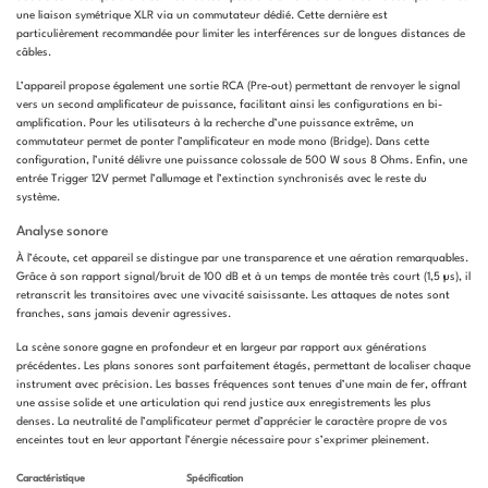
une liaison symétrique XLR via un commutateur dédié. Cette dernière est
particulièrement recommandée pour limiter les interférences sur de longues distances de
câbles.
L’appareil propose également une sortie RCA (Pre-out) permettant de renvoyer le signal
vers un second amplificateur de puissance, facilitant ainsi les configurations en bi-
amplification. Pour les utilisateurs à la recherche d’une puissance extrême, un
commutateur permet de ponter l’amplificateur en mode mono (Bridge). Dans cette
configuration, l’unité délivre une puissance colossale de 500 W sous 8 Ohms. Enfin, une
entrée Trigger 12V permet l’allumage et l’extinction synchronisés avec le reste du
système.
Analyse sonore
À l’écoute, cet appareil se distingue par une transparence et une aération remarquables.
Grâce à son rapport signal/bruit de 100 dB et à un temps de montée très court (1,5 µs), il
retranscrit les transitoires avec une vivacité saisissante. Les attaques de notes sont
franches, sans jamais devenir agressives.
La scène sonore gagne en profondeur et en largeur par rapport aux générations
précédentes. Les plans sonores sont parfaitement étagés, permettant de localiser chaque
instrument avec précision. Les basses fréquences sont tenues d’une main de fer, offrant
une assise solide et une articulation qui rend justice aux enregistrements les plus
denses. La neutralité de l’amplificateur permet d’apprécier le caractère propre de vos
enceintes tout en leur apportant l’énergie nécessaire pour s’exprimer pleinement.
Caractéristique
Spécification