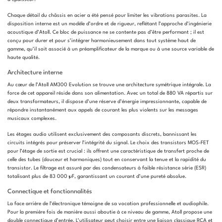
Chaque détail du châssis en acier a été pensé pour limiter les vibrations parasites. La
disposition interne est un modèle d’ordre et de rigueur, reflétant l’approche d’ingénierie
acoustique d’Atoll. Ce bloc de puissance ne se contente pas d’être performant ; il est
conçu pour durer et pour s’intégrer harmonieusement dans tout système haut de
gamme, qu’il soit associé à un préamplificateur de la marque ou à une source variable de
haute qualité.
Architecture interne
Au cœur de l’Atoll AM300 Evolution se trouve une architecture symétrique intégrale. La
force de cet appareil réside dans son alimentation. Avec un total de 880 VA répartis sur
deux transformateurs, il dispose d’une réserve d’énergie impressionnante, capable de
répondre instantanément aux appels de courant les plus violents sur les messages
musicaux complexes.
Les étages audio utilisent exclusivement des composants discrets, bannissant les
circuits intégrés pour préserver l’intégrité du signal. Le choix des transistors MOS-FET
pour l’étage de sortie est crucial : ils offrent une caractéristique de transfert proche de
celle des tubes (douceur et harmoniques) tout en conservant la tenue et la rapidité du
transistor. Le filtrage est assuré par des condensateurs à faible résistance série (ESR)
totalisant plus de 83 000 µF, garantissant un courant d’une pureté absolue.
Connectique et fonctionnalités
La face arrière de l’électronique témoigne de sa vocation professionnelle et audiophile.
Pour la première fois de manière aussi aboutie à ce niveau de gamme, Atoll propose une
double connectique d’entrée. L’utilisateur peut choisir entre une liaison classique RCA et