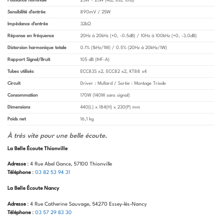
Puissance nominale
25W + 25W (4Ω, 8Ω, 16Ω)
Sensibilité d’entrée
890mV / 25W
Impédance d’entrée
32kΩ
Réponse en fréquence
20Hz à 20kHz (+0, -0.5dB) / 10Hz à 100kHz (+0, -3.0dB)
Distorsion harmonique totale
0.1% (1kHz/1W) / 0.5% (20Hz à 20kHz/1W)
Rapport Signal/Bruit
105 dB (IHF-A)
Tubes utilisés
ECC83S x2, ECC82 x2, KT88 x4
Circuit
Driver : Mullard / Sortie : Montage Triode
Consommation
170W (140W sans signal)
Dimensions
440(L) x 184(H) x 230(P) mm
Poids net
16,1 kg
À très vite pour une belle écoute
.
La Belle Écoute Thionville
Adresse
: 4 Rue Abel Gance, 57100 Thionville
Téléphone
:
03 82 53 94 31
La Belle Écoute Nancy
Adresse
: 4 Rue Catherine Sauvage, 54270 Essey-lès-Nancy
Téléphone
:
03 57 29 83 30