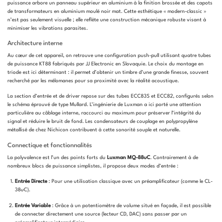
puissance arbore un panneau supérieur en aluminium à la finition brossée et des capots
de transformateurs en aluminium moulé noir mat. Cette esthétique « modern-classic »
n’est pas seulement visuelle ; elle reflète une construction mécanique robuste visant à
minimiser les vibrations parasites.
Architecture interne
Au cœur de cet appareil, on retrouve une configuration push-pull utilisant quatre tubes
de puissance KT88 fabriqués par JJ Electronic en Slovaquie. Le choix du montage en
triode est ici déterminant : il permet d’obtenir un timbre d’une grande finesse, souvent
recherché par les mélomanes pour sa proximité avec la réalité acoustique.
La section d’entrée et de driver repose sur des tubes ECC83S et ECC82, configurés selon
le schéma éprouvé de type Mullard. L’ingénierie de Luxman a ici porté une attention
particulière au câblage interne, raccourci au maximum pour préserver l’intégrité du
signal et réduire le bruit de fond. Les condensateurs de couplage en polypropylène
métallisé de chez Nichicon contribuent à cette sonorité souple et naturelle.
Connectique et fonctionnalités
La polyvalence est l’un des points forts du
Luxman MQ-88uC
. Contrairement à de
nombreux blocs de puissance simplistes, il propose deux modes d’entrée :
Entrée Directe
: Pour une utilisation classique avec un préamplificateur (comme le CL-
38uC).
Entrée Variable
: Grâce à un potentiomètre de volume situé en façade, il est possible
de connecter directement une source (lecteur CD, DAC) sans passer par un