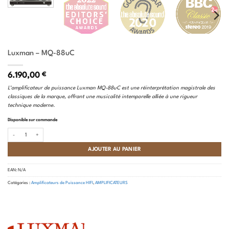
Luxman – MQ-88uC
6.190,00
€
L’amplificateur de puissance Luxman MQ-88uC est une réinterprétation magistrale des
classiques de la marque, offrant une musicalité intemporelle alliée à une rigueur
technique moderne.
Disponible sur commande
quantité de Luxman - MQ-88uC
AJOUTER AU PANIER
EAN:
N/A
Catégories :
Amplificateurs de Puissance HIFI
,
AMPLIFICATEURS