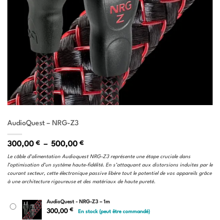
AudioQuest – NRG-Z3
Plage
300,00
€
–
500,00
€
de
Le câble d’alimentation Audioquest NRG-Z3 représente une étape cruciale dans
prix :
l’optimisation d’un système haute-fidélité. En s’attaquant aux distorsions induites par le
300,00 €
courant secteur, cette électronique passive libère tout le potentiel de vos appareils grâce
à
à une architecture rigoureuse et des matériaux de haute pureté.
500,00 €
AudioQuest - NRG-Z3 – 1m
€
300,00
En stock (peut être commandé)