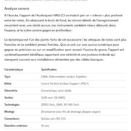
Analyse sonore
À l’écoute, l’apport de l’Audioquest NRG-Z3 se traduit par un « silence » plus profond
entre les notes. En abaissant le bruit de fond, les micros-détails de l’enregistrement
ressortent avec une clarté accrue. Les instruments semblent mieux détourés dans
l’espace, et la scène sonore gagne en profondeur.
La dynamique est l’un des points forts de cet accessoire : les attaques de notes sont plus
franches et ne semblent jamais freinées. Que ce soit sur une source numérique pour
gagner en précision ou sur un amplificateur pour asseoir l’assise du grave, l’apport est
systématiquement bénéfique, apportant une sérénité et une justesse timbrale qui
manquent souvent aux installations alimentées par des câbles basiques.
Caractéristique
Spécification
Type
Câble d’alimentation secteur tripolaire
Métal
Cuivre Perfect-Surface Copper+ (PSC+)
Géométrie
Concentrique semi-solide
Section
2,08 mm² (14 AWG)
Technologies
ZERO-Tech, GND, RF/ND-Tech
Blindage
Directionnel avec fils de drainage plaqués argent
Connecteurs
Schuko vers IEC-C13
Diamètre extérieur
14 mm