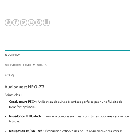
DESCRIPTION
INFORMATIONS COMPLÉMENTAIRES
AVIS (0)
Audioquest NRG-Z3
Points clés :
Conducteurs PSC+
: Utilisation de cuivre à surface parfaite pour une fluidité de
transfert optimale.
Impédance ZERO-Tech
: Élimine la compression des transitoires pour une dynamique
intacte.
Dissipation RF/ND-Tech
: Évacuation efficace des bruits radiofréquences vers la