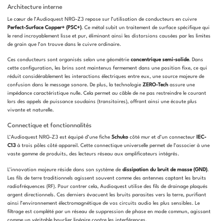
Architecture interne
Le cœur de l’Audioquest NRG-Z3 repose sur l’utilisation de conducteurs en cuivre
Perfect-Surface Copper+ (PSC+)
. Ce métal subit un traitement de surface spécifique qui
le rend incroyablement lisse et pur, éliminant ainsi les distorsions causées par les limites
de grain que l’on trouve dans le cuivre ordinaire.
Ces conducteurs sont organisés selon une géométrie
concentrique semi-solide
. Dans
cette configuration, les brins sont maintenus fermement dans une position fixe, ce qui
réduit considérablement les interactions électriques entre eux, une source majeure de
confusion dans le message sonore. De plus, la technologie
ZERO-Tech
assure une
impédance caractéristique nulle. Cela permet au câble de ne pas restreindre le courant
lors des appels de puissance soudains (transitoires), offrant ainsi une écoute plus
vivante et naturelle.
Connectique et fonctionnalités
L’Audioquest NRG-Z3 est équipé d’une fiche
Schuko
côté mur et d’un connecteur
IEC-
C13
à trois pôles côté appareil. Cette connectique universelle permet de l’associer à une
vaste gamme de produits, des lecteurs réseau aux amplificateurs intégrés.
L’innovation majeure réside dans son système de
dissipation du bruit de masse (GND)
.
Les fils de terre traditionnels agissent souvent comme des antennes captant les bruits
radiofréquences (RF). Pour contrer cela, Audioquest utilise des fils de drainage plaqués
argent directionnels. Ces derniers évacuent les bruits parasites vers la terre, purifiant
ainsi l’environnement électromagnétique de vos circuits audio les plus sensibles. Le
filtrage est complété par un réseau de suppression de phase en mode commun, agissant
comme un véritable bouclier linéaire contre les interférences.