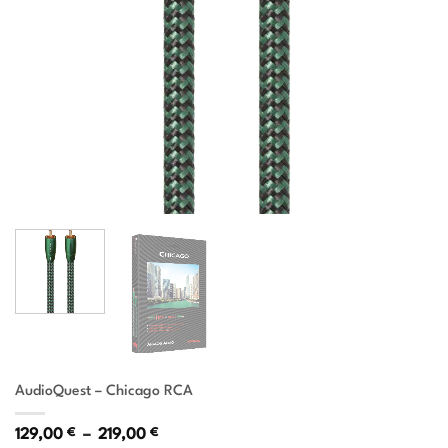
AudioQuest – Chicago RCA
Plage
129,00
€
–
219,00
€