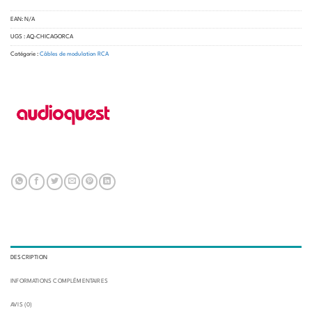
EAN:
N/A
UGS :
AQ-CHICAGORCA
Catégorie :
Câbles de modulation RCA
DESCRIPTION
INFORMATIONS COMPLÉMENTAIRES
AVIS (0)