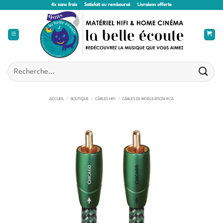
Passer
4x sans frais
Satisfait ou remboursé
Livraison offerte
au
contenu
Recherche
pour :
ACCUEIL
/
BOUTIQUE
/
CÂBLES HIFI
/
CÂBLES DE MODULATION RCA