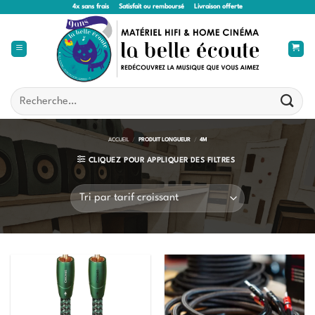
Passer
4x sans frais
Satisfait ou remboursé
Livraison offerte
au
contenu
Recherche
pour :
ACCUEIL
/
PRODUIT LONGUEUR
/
4M
CLIQUEZ POUR APPLIQUER DES FILTRES