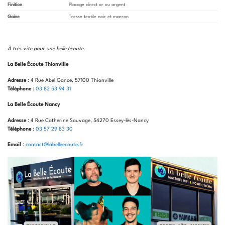
Finition
Placage direct or ou argent
Gaine
Tresse textile noir et marron
À très vite pour une belle écoute
.
La Belle Écoute Thionville
Adresse
: 4 Rue Abel Gance, 57100 Thionville
Téléphone
:
03 82 53 94 31
La Belle Écoute Nancy
Adresse
: 4 Rue Catherine Sauvage, 54270 Essey-lès-Nancy
Téléphone
:
03 57 29 83 30
Email
:
contact@labelleecoute.fr