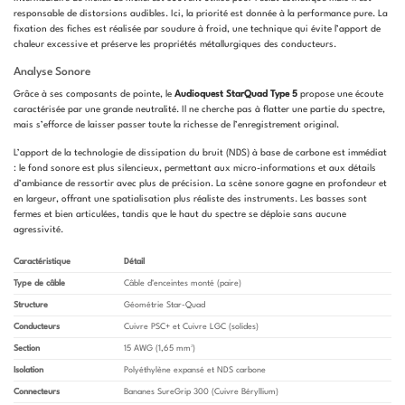
responsable de distorsions audibles. Ici, la priorité est donnée à la performance pure. La
fixation des fiches est réalisée par soudure à froid, une technique qui évite l’apport de
chaleur excessive et préserve les propriétés métallurgiques des conducteurs.
Analyse Sonore
Grâce à ses composants de pointe, le
Audioquest StarQuad Type 5
propose une écoute
caractérisée par une grande neutralité. Il ne cherche pas à flatter une partie du spectre,
mais s’efforce de laisser passer toute la richesse de l’enregistrement original.
L’apport de la technologie de dissipation du bruit (NDS) à base de carbone est immédiat
: le fond sonore est plus silencieux, permettant aux micro-informations et aux détails
d’ambiance de ressortir avec plus de précision. La scène sonore gagne en profondeur et
en largeur, offrant une spatialisation plus réaliste des instruments. Les basses sont
fermes et bien articulées, tandis que le haut du spectre se déploie sans aucune
agressivité.
Caractéristique
Détail
Type de câble
Câble d’enceintes monté (paire)
Structure
Géométrie Star-Quad
Conducteurs
Cuivre PSC+ et Cuivre LGC (solides)
Section
15 AWG (1,65 mm²)
Isolation
Polyéthylène expansé et NDS carbone
Connecteurs
Bananes SureGrip 300 (Cuivre Béryllium)