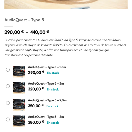
AudioQuest – Type 5
Plage
290,00
€
–
440,00
€
de
Le câble pour enceintes Audioquest StarQuad Type 5 s’impose comme une évolution
prix :
majeure d’un classique de la haute fidélité. En combinant des métaux de haute pureté et
290,00 €
une géométrie sophistiquée, il offre une transparence et une dynamique qui
à
transforment l’expérience d’écoute.
440,00 €
AudioQuest - Type 5 – 1,5m
€
290,00
En stock
AudioQuest - Type 5 – 2m
€
320,00
En stock
AudioQuest - Type 5 – 2,5m
€
350,00
En stock
AudioQuest - Type 5 – 3m
€
380,00
En stock