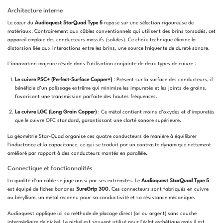
Architecture interne
Le cœur du
Audioquest StarQuad Type 5
repose sur une sélection rigoureuse de
matériaux. Contrairement aux câbles conventionnels qui utilisent des brins torsadés, cet
appareil emploie des conducteurs massifs (solides). Ce choix technique élimine la
distorsion liée aux interactions entre les brins, une source fréquente de dureté sonore.
L’innovation majeure réside dans l’utilisation conjointe de deux types de cuivre :
Le cuivre PSC+ (Perfect-Surface Copper+)
: Présent sur la surface des conducteurs, il
bénéficie d’un polissage extrême qui minimise les impuretés et les joints de grains,
favorisant une transmission parfaite des hautes fréquences.
Le cuivre LGC (Long Grain Copper)
: Ce métal contient moins d’oxydes et d’impuretés
que le cuivre OFC standard, garantissant une clarté sonore supérieure.
La géométrie Star-Quad organise ces quatre conducteurs de manière à équilibrer
l’inductance et la capacitance, ce qui se traduit par un contraste dynamique nettement
amélioré par rapport à des conducteurs montés en parallèle.
Connectique et fonctionnalités
La qualité d’un câble se juge aussi par ses extrémités. Le
Audioquest StarQuad Type 5
est équipé de fiches bananes
SureGrip 300
. Ces connecteurs sont fabriqués en cuivre
au béryllium, un métal reconnu pour sa conductivité et sa résistance mécanique.
Audioquest applique ici sa méthode de placage direct (or ou argent) sans couche
intermédiaire de nickel. Le nickel est souvent utilisé pour l’éclat esthétique mais il est