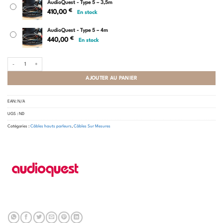
AudioQuest - Type 5 – 3,5m
€
410,00
En stock
AudioQuest - Type 5 – 4m
€
440,00
En stock
quantité de AudioQuest - Type 5
AJOUTER AU PANIER
EAN:
N/A
UGS :
ND
Catégories :
Câbles hauts parleurs
,
Câbles Sur Mesures