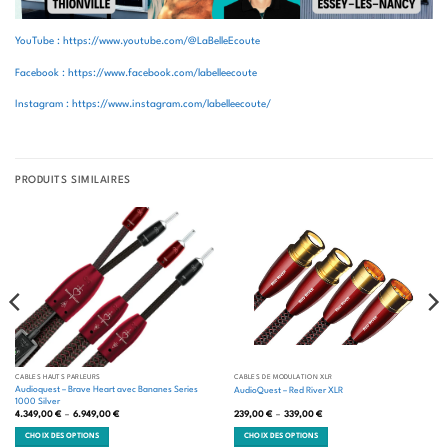
YouTube : https://www.youtube.com/@LaBelleEcoute
Facebook : https://www.facebook.com/labelleecoute
Instagram : https://www.instagram.com/labelleecoute/
PRODUITS SIMILAIRES
CÂBLES HAUTS PARLEURS
CÂBLES DE MODULATION XLR
Audioquest – Brave Heart avec Bananes Series
AudioQuest – Red River XLR
1000 Silver
Plage
Plage
4.349,00
€
–
6.949,00
€
239,00
€
–
339,00
€
de
de
prix :
prix :
CHOIX DES OPTIONS
CHOIX DES OPTIONS
4.349,00 €
239,00 €