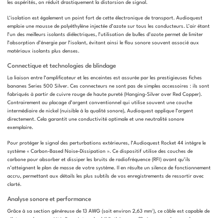
les aspérités, on réduit drastiquement la distorsion de signal.
L’isolation est également un point fort de cette électronique de transport. Audioquest
emploie une mousse de polyéthylène injectée d’azote sur tous les conducteurs. L’air étant
l’un des meilleurs isolants diélectriques, l’utilisation de bulles d’azote permet de limiter
l’absorption d’énergie par l’isolant, évitant ainsi le flou sonore souvent associé aux
matériaux isolants plus denses.
Connectique et technologies de blindage
La liaison entre l’amplificateur et les enceintes est assurée par les prestigieuses fiches
bananes Series 500 Silver. Ces connecteurs ne sont pas de simples accessoires : ils sont
fabriqués à partir de cuivre rouge de haute pureté (Hanging-Silver over Red Copper).
Contrairement au placage d’argent conventionnel qui utilise souvent une couche
intermédiaire de nickel (nuisible à la qualité sonore), Audioquest applique l’argent
directement. Cela garantit une conductivité optimale et une neutralité sonore
exemplaire.
Pour protéger le signal des perturbations extérieures, l’Audioquest Rocket 44 intègre le
système « Carbon-Based Noise-Dissipation ». Ce dispositif utilise des couches de
carbone pour absorber et dissiper les bruits de radiofréquence (RFI) avant qu’ils
n’atteignent le plan de masse de votre système. Il en résulte un silence de fonctionnement
accru, permettant aux détails les plus subtils de vos enregistrements de ressortir avec
clarté.
Analyse sonore et performance
Grâce à sa section généreuse de 13 AWG (soit environ 2,63 mm²), ce câble est capable de