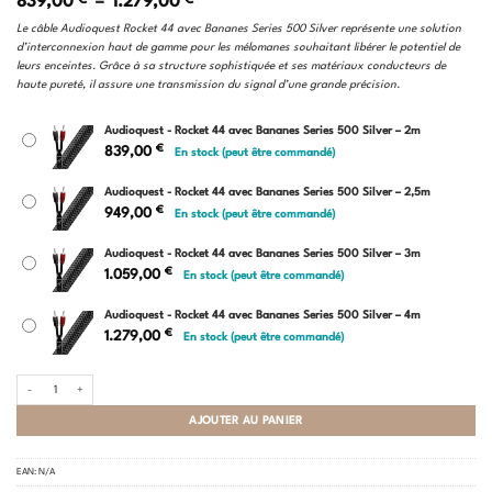
Plage
839,00
–
1.279,00
de
Le câble Audioquest Rocket 44 avec Bananes Series 500 Silver représente une solution
prix :
d’interconnexion haut de gamme pour les mélomanes souhaitant libérer le potentiel de
839,00 €
leurs enceintes. Grâce à sa structure sophistiquée et ses matériaux conducteurs de
à
haute pureté, il assure une transmission du signal d’une grande précision.
1.279,00 €
Audioquest - Rocket 44 avec Bananes Series 500 Silver – 2m
€
839,00
En stock (peut être commandé)
Audioquest - Rocket 44 avec Bananes Series 500 Silver – 2,5m
€
949,00
En stock (peut être commandé)
Audioquest - Rocket 44 avec Bananes Series 500 Silver – 3m
€
1.059,00
En stock (peut être commandé)
Audioquest - Rocket 44 avec Bananes Series 500 Silver – 4m
€
1.279,00
En stock (peut être commandé)
quantité de Audioquest - Rocket 44 avec Bananes Series 500 Silver
AJOUTER AU PANIER
EAN:
N/A