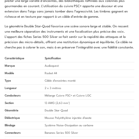
piloter une large variété d’enceintes, des bibliothèques raffinées aux colonnes plus
gourmandes en courant. L’utilisation du cuivre PSC+ apporte une douceur et une
extension dans l’aigu sans jamais tomber dans l’agressivité. Les timbres gagnent en
richesse et en texture par rapport à un câble d’entrée de gamme.
La géométrie Double Star-Quad favorise une scène sonore large et stable. On ressent
une meilleure séparation des instruments et une focalisation plus précise des voix.
L’apport des fiches Series 500 Silver se fait sentir sur la rapidité des attaques et la
précision des micro-détails, offrant une restitution dynamique et équilibrée. Ce câble ne
cherche pas à colorer le son, mais à en préserver l’intégralité avec une fidélité constante.
Caractéristique
Spécification
Marque
Audioquest
Modèle
Rocket 44
Type
Câble d’enceintes monté
Longueur
2 x 3 mètres
Conducteurs
Mélange Cuivre PSC+ et Cuivre LGC
Section
13 AWG (2,63 mm²)
Géométrie
Double Star-Quad
Diélectrique
Mousse Polyéthylène injectée d’azote
Blindage
Système Noise-Dissipation au carbone
Connecteurs
Bananes Series 500 Silver