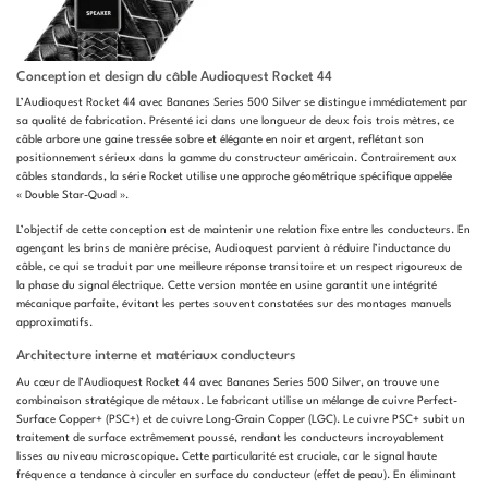
Conception et design du câble Audioquest Rocket 44
L’Audioquest Rocket 44 avec Bananes Series 500 Silver se distingue immédiatement par
sa qualité de fabrication. Présenté ici dans une longueur de deux fois trois mètres, ce
câble arbore une gaine tressée sobre et élégante en noir et argent, reflétant son
positionnement sérieux dans la gamme du constructeur américain. Contrairement aux
câbles standards, la série Rocket utilise une approche géométrique spécifique appelée
« Double Star-Quad ».
L’objectif de cette conception est de maintenir une relation fixe entre les conducteurs. En
agençant les brins de manière précise, Audioquest parvient à réduire l’inductance du
câble, ce qui se traduit par une meilleure réponse transitoire et un respect rigoureux de
la phase du signal électrique. Cette version montée en usine garantit une intégrité
mécanique parfaite, évitant les pertes souvent constatées sur des montages manuels
approximatifs.
Architecture interne et matériaux conducteurs
Au cœur de l’Audioquest Rocket 44 avec Bananes Series 500 Silver, on trouve une
combinaison stratégique de métaux. Le fabricant utilise un mélange de cuivre Perfect-
Surface Copper+ (PSC+) et de cuivre Long-Grain Copper (LGC). Le cuivre PSC+ subit un
traitement de surface extrêmement poussé, rendant les conducteurs incroyablement
lisses au niveau microscopique. Cette particularité est cruciale, car le signal haute
fréquence a tendance à circuler en surface du conducteur (effet de peau). En éliminant