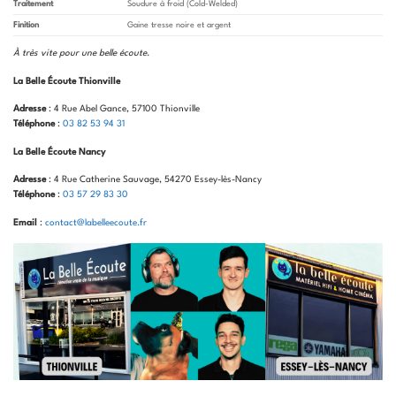
Traitement
Soudure à froid (Cold-Welded)
Finition
Gaine tresse noire et argent
À très vite pour une belle écoute
.
La Belle Écoute Thionville
Adresse
: 4 Rue Abel Gance, 57100 Thionville
Téléphone
:
03 82 53 94 31
La Belle Écoute Nancy
Adresse
: 4 Rue Catherine Sauvage, 54270 Essey-lès-Nancy
Téléphone
:
03 57 29 83 30
Email
:
contact@labelleecoute.fr