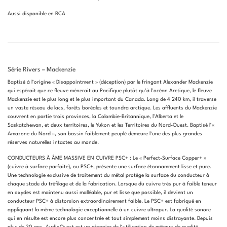
Aussi disponible en RCA
Série Rivers – Mackenzie
Baptisé à l’origine « Disappointment » (déception) par le fringant Alexander Mackenzie
qui espérait que ce fleuve mènerait au Pacifique plutôt qu’à l’océan Arctique, le fleuve
Mackenzie est le plus long et le plus important du Canada. Long de 4 240 km, il traverse
un vaste réseau de lacs, forêts boréales et toundra arctique. Les affluents du Mackenzie
couvrent en partie trois provinces, la Colombie-Britannique, l’Alberta et le
Saskatchewan, et deux territoires, le Yukon et les Territoires du Nord-Ouest. Baptisé l’«
Amazone du Nord », son bassin faiblement peuplé demeure l’une des plus grandes
réserves naturelles intactes au monde.
CONDUCTEURS À ÂME MASSIVE EN CUIVRE PSC+ : Le « Perfect-Surface Copper+ »
(cuivre à surface parfaite), ou PSC+, présente une surface étonnamment lisse et pure.
Une technologie exclusive de traitement du métal protège la surface du conducteur à
chaque stade du tréfilage et de la fabrication. Lorsque du cuivre très pur à faible teneur
en oxydes est maintenu aussi malléable, pur et lisse que possible, il devient un
conducteur PSC+ à distorsion extraordinairement faible. Le PSC+ est fabriqué en
appliquant la même technologie exceptionnelle à un cuivre ultrapur. La qualité sonore
qui en résulte est encore plus concentrée et tout simplement moins distrayante. Depuis