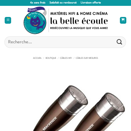
Passer
4x sans frais
Satisfait ou remboursé
Livraison offerte
au
contenu
Recherche
pour :
ACCUEIL
/
BOUTIQUE
/
CÂBLES HIFI
/
CÂBLES SUR MESURES