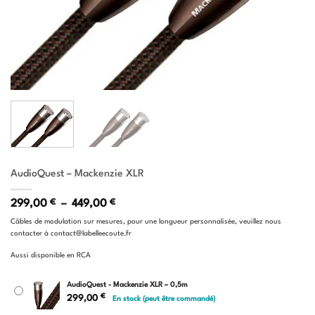
AudioQuest – Mackenzie XLR
Plage
299,00
€
–
449,00
€
de
Câbles de modulation sur mesures, pour une longueur personnalisée, veuillez nous
prix :
contacter à contact@labelleecoute.fr
299,00 €
à
Aussi disponible en RCA
449,00 €
AudioQuest - Mackenzie XLR – 0,5m
€
299,00
En stock (peut être commandé)