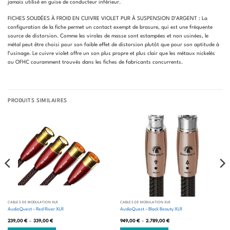
jamais utilisé en guise de conducteur inférieur.
FICHES SOUDÉES À FROID EN CUIVRE VIOLET PUR À SUSPENSION D’ARGENT : La
configuration de la fiche permet un contact exempt de brasure, qui est une fréquente
source de distorsion. Comme les viroles de masse sont estampées et non usinées, le
métal peut être choisi pour son faible effet de distorsion plutôt que pour son aptitude à
l’usinage. Le cuivre violet offre un son plus propre et plus clair que les métaux nickelés
ou OFHC couramment trouvés dans les fiches de fabricants concurrents.
PRODUITS SIMILAIRES
CÂBLES DE MODULATION XLR
CÂBLES DE MODULATION XLR
AudioQuest – Red River XLR
AudioQuest – Black Beauty XLR
Plage
Plage
239,00
€
–
339,00
€
949,00
€
–
2.789,00
€
de
de
prix :
prix :