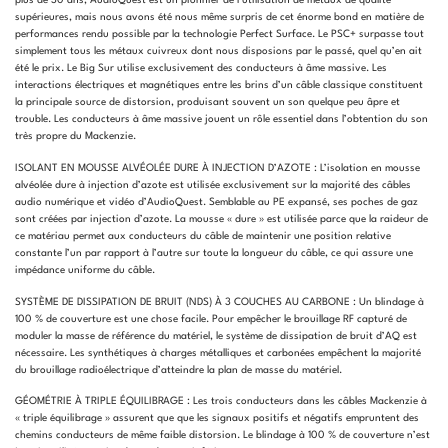
plus de 30 ans, AudioQuest est un pionnier de l’utilisation de métaux de qualité
supérieures, mais nous avons été nous même surpris de cet énorme bond en matière de
performances rendu possible par la technologie Perfect Surface. Le PSC+ surpasse tout
simplement tous les métaux cuivreux dont nous disposions par le passé, quel qu’en ait
été le prix. Le Big Sur utilise exclusivement des conducteurs à âme massive. Les
interactions électriques et magnétiques entre les brins d’un câble classique constituent
la principale source de distorsion, produisant souvent un son quelque peu âpre et
trouble. Les conducteurs à âme massive jouent un rôle essentiel dans l’obtention du son
très propre du Mackenzie.
ISOLANT EN MOUSSE ALVÉOLÉE DURE À INJECTION D’AZOTE : L’isolation en mousse
alvéolée dure à injection d’azote est utilisée exclusivement sur la majorité des câbles
audio numérique et vidéo d’AudioQuest. Semblable au PE expansé, ses poches de gaz
sont créées par injection d’azote. La mousse « dure » est utilisée parce que la raideur de
ce matériau permet aux conducteurs du câble de maintenir une position relative
constante l’un par rapport à l’autre sur toute la longueur du câble, ce qui assure une
impédance uniforme du câble.
SYSTÈME DE DISSIPATION DE BRUIT (NDS) À 3 COUCHES AU CARBONE : Un blindage à
100 % de couverture est une chose facile. Pour empêcher le brouillage RF capturé de
moduler la masse de référence du matériel, le système de dissipation de bruit d’AQ est
nécessaire. Les synthétiques à charges métalliques et carbonées empêchent la majorité
du brouillage radioélectrique d’atteindre la plan de masse du matériel.
GÉOMÉTRIE À TRIPLE ÉQUILIBRAGE : Les trois conducteurs dans les câbles Mackenzie à
« triple équilibrage » assurent que que les signaux positifs et négatifs empruntent des
chemins conducteurs de même faible distorsion. Le blindage à 100 % de couverture n’est