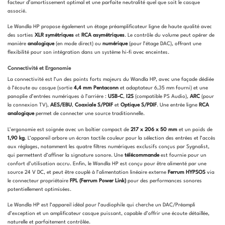
facteur d’amortissement optimal et une parfaite neutralité quel que soit le casque
associé.
Le Wandla HP propose également un étage préamplificateur ligne de haute qualité avec
des sorties
XLR symétriques
et
RCA asymétriques
. Le contrôle du volume peut opérer de
manière
analogique
(en mode direct) ou
numérique
(pour l’étage DAC), offrant une
flexibilité pour son intégration dans un système hi-fi avec enceintes.
Connectivité et Ergonomie
La connectivité est l’un des points forts majeurs du Wandla HP, avec une façade dédiée
à l’écoute au casque (sortie
4,4 mm Pentaconn
et adaptateur 6,35 mm fourni) et une
panoplie d’entrées numériques à l’arrière :
USB-C
,
I2S
(compatible PS Audio),
ARC
(pour
la connexion TV),
AES/EBU
,
Coaxiale S/PDIF
et
Optique S/PDIF
. Une entrée ligne
RCA
analogique
permet de connecter une source traditionnelle.
L’ergonomie est soignée avec un boîtier compact de
217 x 206 x 50 mm
et un poids de
1,90 kg
. L’appareil arbore un écran tactile couleur pour la sélection des entrées et l’accès
aux réglages, notamment les quatre filtres numériques exclusifs conçus par Sygnalist,
qui permettent d’affiner la signature sonore. Une
télécommande
est fournie pour un
confort d’utilisation accru. Enfin, le Wandla HP est conçu pour être alimenté par une
source 24 V DC, et peut être couplé à l’alimentation linéaire externe
Ferrum HYPSOS
via
le connecteur propriétaire
FPL (Ferrum Power Link)
pour des performances sonores
potentiellement optimisées.
Le Wandla HP est l’appareil idéal pour l’audiophile qui cherche un DAC/Préampli
d’exception et un amplificateur casque puissant, capable d’offrir une écoute détaillée,
naturelle et parfaitement contrôlée.