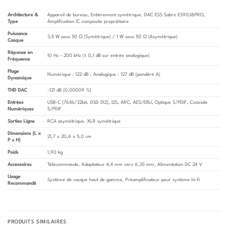
Architecture &
Appareil de bureau, Entièrement symétrique, DAC ESS Sabre ES9038PRO,
Type
Amplification IC composite propriétaire
Puissance
3,5 W sous 50 Ω (Symétrique) / 1 W sous 50 Ω (Asymétrique)
Casque
Réponse en
10 Hz – 200 kHz (± 0,1 dB sur entrée analogique)
Fréquence
Plage
Numérique : 122 dB ; Analogique : 127 dB (pondéré A)
Dynamique
THD DAC
-121 dB (0,00009 %)
Entrées
USB-C (768k/32bit, DSD 512), I2S, ARC, AES/EBU, Optique S/PDIF, Coaxiale
Numériques
S/PDIF
Sorties Ligne
RCA asymétrique, XLR symétrique
Dimensions (L x
21,7 x 20,6 x 5,0 cm
P x H)
Poids
1,90 kg
Accessoires
Télécommande, Adaptateur 4,4 mm vers 6,35 mm, Alimentation DC 24 V
Usage
Système de casque haut de gamme, Préamplificateur pour système hi-fi
Recommandé
PRODUITS SIMILAIRES