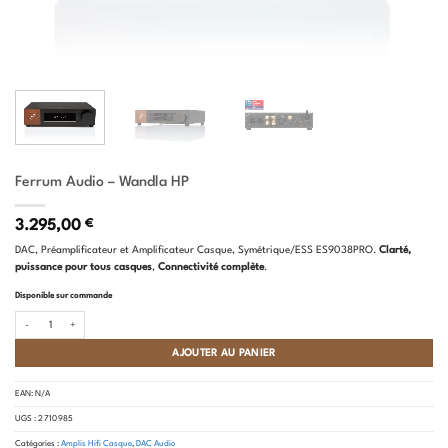
Ferrum Audio – Wandla HP
3.295,00
€
DAC, Préamplificateur et Amplificateur Casque, Symétrique/ESS ES9038PRO.
Clarté,
p
uissance pour tous casques
,
Connectivité complète
.
Disponible sur commande
quantité de Ferrum Audio - Wandla HP
AJOUTER AU PANIER
EAN:
N/A
UGS :
2 710 985
Catégories :
Amplis Hifi Casque
,
DAC Audio