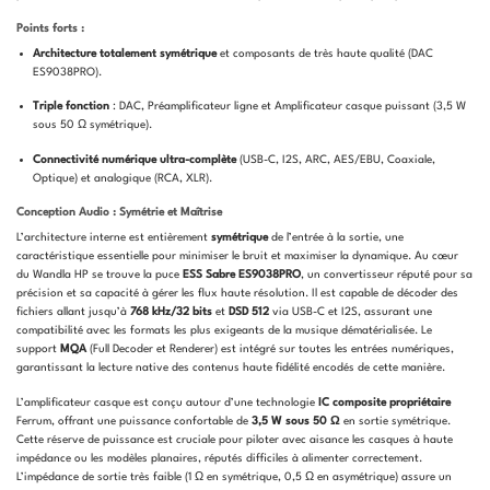
Points forts :
Architecture totalement symétrique
et composants de très haute qualité (DAC
ES9038PRO).
Triple fonction
: DAC, Préamplificateur ligne et Amplificateur casque puissant (3,5 W
sous 50 Ω symétrique).
Connectivité numérique ultra-complète
(USB-C, I2S, ARC, AES/EBU, Coaxiale,
Optique) et analogique (RCA, XLR).
Conception Audio : Symétrie et Maîtrise
L’architecture interne est entièrement
symétrique
de l’entrée à la sortie, une
caractéristique essentielle pour minimiser le bruit et maximiser la dynamique. Au cœur
du Wandla HP se trouve la puce
ESS Sabre ES9038PRO
, un convertisseur réputé pour sa
précision et sa capacité à gérer les flux haute résolution. Il est capable de décoder des
fichiers allant jusqu’à
768 kHz/32 bits
et
DSD 512
via USB-C et I2S, assurant une
compatibilité avec les formats les plus exigeants de la musique dématérialisée. Le
support
MQA
(Full Decoder et Renderer) est intégré sur toutes les entrées numériques,
garantissant la lecture native des contenus haute fidélité encodés de cette manière.
L’amplificateur casque est conçu autour d’une technologie
IC composite propriétaire
Ferrum, offrant une puissance confortable de
3,5 W sous 50 Ω
en sortie symétrique.
Cette réserve de puissance est cruciale pour piloter avec aisance les casques à haute
impédance ou les modèles planaires, réputés difficiles à alimenter correctement.
L’impédance de sortie très faible (1 Ω en symétrique, 0,5 Ω en asymétrique) assure un