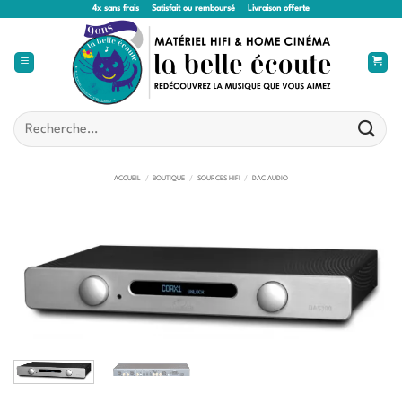
Passer
4x sans frais
Satisfait ou remboursé
Livraison offerte
au
contenu
Recherche
pour :
ACCUEIL
/
BOUTIQUE
/
SOURCES HIFI
/
DAC AUDIO