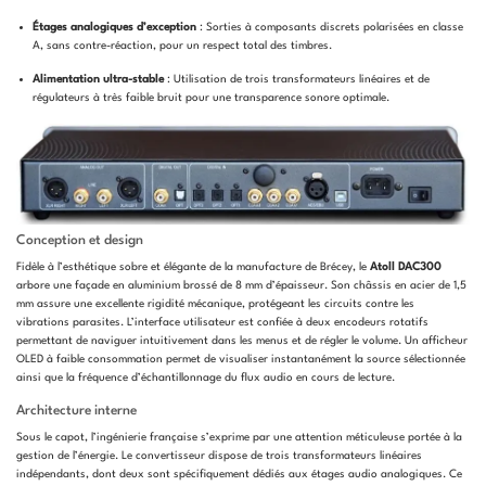
Étages analogiques d’exception
: Sorties à composants discrets polarisées en classe
A, sans contre-réaction, pour un respect total des timbres.
Alimentation ultra-stable
: Utilisation de trois transformateurs linéaires et de
régulateurs à très faible bruit pour une transparence sonore optimale.
Conception et design
Fidèle à l’esthétique sobre et élégante de la manufacture de Brécey, le
Atoll DAC300
arbore une façade en aluminium brossé de 8 mm d’épaisseur. Son châssis en acier de 1,5
mm assure une excellente rigidité mécanique, protégeant les circuits contre les
vibrations parasites. L’interface utilisateur est confiée à deux encodeurs rotatifs
permettant de naviguer intuitivement dans les menus et de régler le volume. Un afficheur
OLED à faible consommation permet de visualiser instantanément la source sélectionnée
ainsi que la fréquence d’échantillonnage du flux audio en cours de lecture.
Architecture interne
Sous le capot, l’ingénierie française s’exprime par une attention méticuleuse portée à la
gestion de l’énergie. Le convertisseur dispose de trois transformateurs linéaires
indépendants, dont deux sont spécifiquement dédiés aux étages audio analogiques. Ce