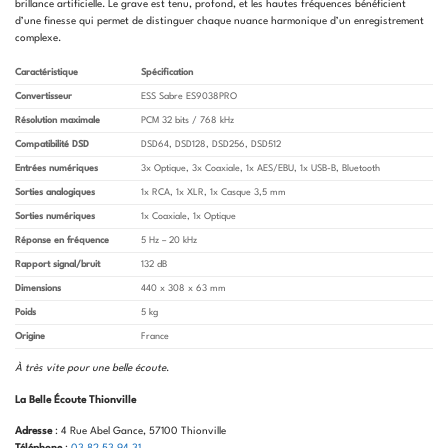
brillance artificielle. Le grave est tenu, profond, et les hautes fréquences bénéficient
d’une finesse qui permet de distinguer chaque nuance harmonique d’un enregistrement
complexe.
Caractéristique
Spécification
Convertisseur
ESS Sabre ES9038PRO
Résolution maximale
PCM 32 bits / 768 kHz
Compatibilité DSD
DSD64, DSD128, DSD256, DSD512
Entrées numériques
3x Optique, 3x Coaxiale, 1x AES/EBU, 1x USB-B, Bluetooth
Sorties analogiques
1x RCA, 1x XLR, 1x Casque 3,5 mm
Sorties numériques
1x Coaxiale, 1x Optique
Réponse en fréquence
5 Hz – 20 kHz
Rapport signal/bruit
132 dB
Dimensions
440 x 308 x 63 mm
Poids
5 kg
Origine
France
À très vite pour une belle écoute
.
La Belle Écoute Thionville
Adresse
: 4 Rue Abel Gance, 57100 Thionville