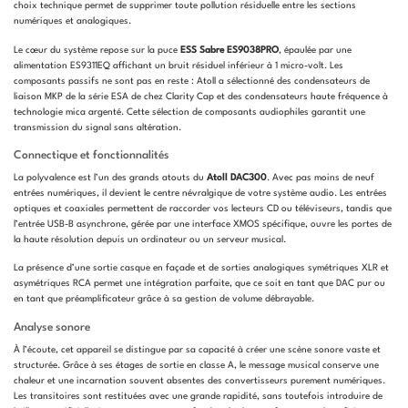
choix technique permet de supprimer toute pollution résiduelle entre les sections
numériques et analogiques.
Le cœur du système repose sur la puce
ESS Sabre ES9038PRO
, épaulée par une
alimentation ES9311EQ affichant un bruit résiduel inférieur à 1 micro-volt. Les
composants passifs ne sont pas en reste : Atoll a sélectionné des condensateurs de
liaison MKP de la série ESA de chez Clarity Cap et des condensateurs haute fréquence à
technologie mica argenté. Cette sélection de composants audiophiles garantit une
transmission du signal sans altération.
Connectique et fonctionnalités
La polyvalence est l’un des grands atouts du
Atoll DAC300
. Avec pas moins de neuf
entrées numériques, il devient le centre névralgique de votre système audio. Les entrées
optiques et coaxiales permettent de raccorder vos lecteurs CD ou téléviseurs, tandis que
l’entrée USB-B asynchrone, gérée par une interface XMOS spécifique, ouvre les portes de
la haute résolution depuis un ordinateur ou un serveur musical.
La présence d’une sortie casque en façade et de sorties analogiques symétriques XLR et
asymétriques RCA permet une intégration parfaite, que ce soit en tant que DAC pur ou
en tant que préamplificateur grâce à sa gestion de volume débrayable.
Analyse sonore
À l’écoute, cet appareil se distingue par sa capacité à créer une scène sonore vaste et
structurée. Grâce à ses étages de sortie en classe A, le message musical conserve une
chaleur et une incarnation souvent absentes des convertisseurs purement numériques.
Les transitoires sont restituées avec une grande rapidité, sans toutefois introduire de