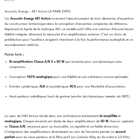
AVIS (0)
Acoustic Energy – AE1 Active LA PAIRE EXPO
Les
Acoustic Energy AE1 Active
incarnent l’aboutissement de trois décennies d’expertise
du constructeur britannique dans la conception d’enceintes compactes de référence.
Reprenant la lignée de la mythique AE1, ce modèle actif offre une solution d’écoute haute-
fidélité intégrée, éliminant la nécessité d’un amplificateur externe. C’est un choix de
prédilection pour l’auditeur exigeant cherchant à la fois la performance audiophile et un
encombrement maîtrisé.
Points forts :
Bi-amplification Classe A/B 2 x 50 W
par enceinte pour une dynamique sans
compromis.
Conception
100% analogique
pour une fidélité et une cohérence sonore optimales.
Entrées symétriques
XLR
et asymétriques
RCA
pour une flexibilité d’association.
Haut-parleurs métalliques haut de gamme (woofer alu/céramique, tweeter alu WDT).
Le cœur de l’AE1 Active réside dans son architecture entièrement
bi-amplifiée
et
analogique
. Chaque enceinte est dotée de deux amplificateurs de
50 W
chacun, opérant
en
Classe A/B
, reconnue pour sa musicalité, sa rapidité et sa faible distorsion.
L’intégration des amplificateurs directement au sein de l’enceinte permet un
accord
parfait
avec les haut-parleurs et le filtre actif (un Linkwitz-Riley du 4e ordre à 3,5 kHz).