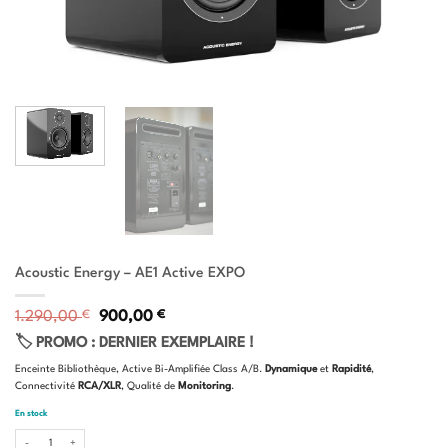
Acoustic Energy – AE1 Active EXPO
Le
Le
1.290,00
€
900,00
€
prix
prix
🏷️ PROMO : DERNIER EXEMPLAIRE !
initial
actuel
était :
est :
Enceinte Bibliothèque, Active Bi-Amplifiée Class A/B.
Dynamique
et
Rapidité
,
1.290,00 €.
900,00 €.
Connectivité
RCA/XLR
, Qualité de
Monitoring
.
En stock
quantité de Acoustic Energy - AE1 Active EXPO