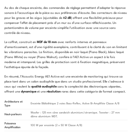
Au dos de chaque enceinte, des commandes de réglage permettent d’adapter la réponse
sonore à l’acoustique de la pièce ou aux préférences d’écoute. Des correcteurs de niveau
pour les graves et les aigus (ajustables de
±2 dB
) offrent une flexibilité précieuse pour
compenser l’effet de placement près d’un mur ou d’une surface réfléchissante. Un
potentiomètre de volume par enceinte simplifie l’utilisation avec une source sans
contrôle de niveau.
Le coffret, construit en
MDF de 18 mm
avec renforts internes et panneaux
d’amortissement, est d’une rigidité exemplaire, contribuant à la clarté du son en limitant
les vibrations parasites. La finition, disponible en noir laqué (Piano Black), blanc laqué
(Piano White) ou noyer (Piano Walnut), confère à l’AE1 Active un aspect à la fois
moderne et intemporel. Les grilles de protection sont à fixation magnétique, préservant
l’esthétique épurée de la façade.
En résumé, l’Acoustic Energy AE1 Active est une enceinte de monitoring qui trouve sa
place tant dans un salon audiophile que dans un studio professionnel. Elle s’adresse à
ceux qui veulent la
qualité audiophile
sans la complexité des électroniques séparées,
offrant une
dynamique
et une
résolution
rares dans cette catégorie de format compact.
Architecture et
Enceinte Bibliothèque 2 voies Bass-Reflex, Active Bi-Amplifiée Classe A/B
Type
Woofer : 125 mm cône sandwich aluminium/céramique. Tweeter : 27 mm
Haut-parleurs
dôme aluminium WDT.
Puissance
100 W par enceinte (2 x 50 W Classe A/B)
Amplification