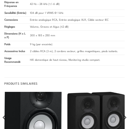
Réponse en
42 Hz – 28 kHz (+/-6 dB)
Fréquence
Sensibilité (Entrée)
104 dB pour 1 VRMS @ 1 kHz
Connexions
Entrée analogique RCA, Entrée analogique XLR, Câble secteur IEC
Réglages
Volume, Graves et Aigus (±2 dB)
Dimensions (H x L
300 x 185 x 250 mm
x P)
Poids
9 kg (par enceinte)
Accessoires Inclus
2 câbles RCA (3 m), 2 cordons secteur, grilles magnétiques, pieds isolants.
Usage
Hifi domestique de haut niveau, Monitoring studio compact.
Recommandé
PRODUITS SIMILAIRES