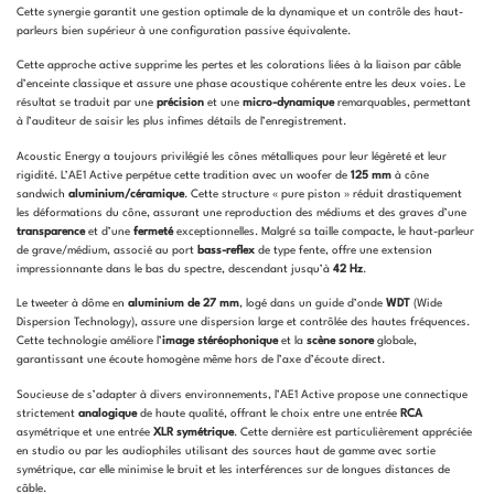
Cette synergie garantit une gestion optimale de la dynamique et un contrôle des haut-
parleurs bien supérieur à une configuration passive équivalente.
Cette approche active supprime les pertes et les colorations liées à la liaison par câble
d’enceinte classique et assure une phase acoustique cohérente entre les deux voies. Le
résultat se traduit par une
précision
et une
micro-dynamique
remarquables, permettant
à l’auditeur de saisir les plus infimes détails de l’enregistrement.
Acoustic Energy a toujours privilégié les cônes métalliques pour leur légèreté et leur
rigidité. L’AE1 Active perpétue cette tradition avec un woofer de
125 mm
à cône
sandwich
aluminium/céramique
. Cette structure « pure piston » réduit drastiquement
les déformations du cône, assurant une reproduction des médiums et des graves d’une
transparence
et d’une
fermeté
exceptionnelles. Malgré sa taille compacte, le haut-parleur
de grave/médium, associé au port
bass-reflex
de type fente, offre une extension
impressionnante dans le bas du spectre, descendant jusqu’à
42 Hz
.
Le tweeter à dôme en
aluminium de 27 mm
, logé dans un guide d’onde
WDT
(Wide
Dispersion Technology), assure une dispersion large et contrôlée des hautes fréquences.
Cette technologie améliore l’
image stéréophonique
et la
scène sonore
globale,
garantissant une écoute homogène même hors de l’axe d’écoute direct.
Soucieuse de s’adapter à divers environnements, l’AE1 Active propose une connectique
strictement
analogique
de haute qualité, offrant le choix entre une entrée
RCA
asymétrique et une entrée
XLR symétrique
. Cette dernière est particulièrement appréciée
en studio ou par les audiophiles utilisant des sources haut de gamme avec sortie
symétrique, car elle minimise le bruit et les interférences sur de longues distances de
câble.