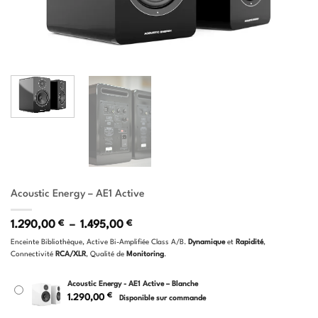
Acoustic Energy – AE1 Active
Plage
1.290,00
€
–
1.495,00
€
de
Enceinte Bibliothèque, Active Bi-Amplifiée Class A/B.
Dynamique
et
Rapidité
,
prix :
Connectivité
RCA/XLR
, Qualité de
Monitoring
.
1.290,00 €
à
1.495,00 €
Acoustic Energy - AE1 Active – Blanche
€
1.290,00
Disponible sur commande