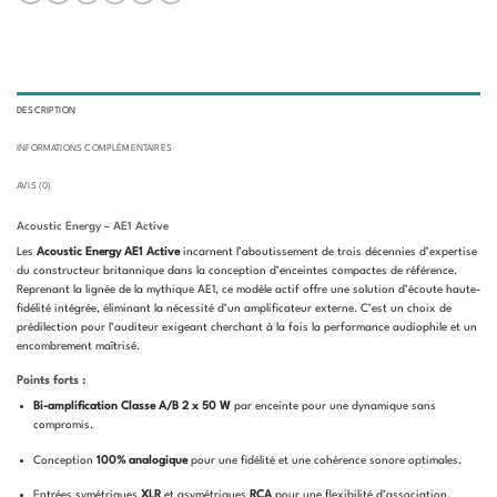
DESCRIPTION
INFORMATIONS COMPLÉMENTAIRES
AVIS (0)
Acoustic Energy – AE1 Active
Les
Acoustic Energy AE1 Active
incarnent l’aboutissement de trois décennies d’expertise
du constructeur britannique dans la conception d’enceintes compactes de référence.
Reprenant la lignée de la mythique AE1, ce modèle actif offre une solution d’écoute haute-
fidélité intégrée, éliminant la nécessité d’un amplificateur externe. C’est un choix de
prédilection pour l’auditeur exigeant cherchant à la fois la performance audiophile et un
encombrement maîtrisé.
Points forts :
Bi-amplification Classe A/B 2 x 50 W
par enceinte pour une dynamique sans
compromis.
Conception
100% analogique
pour une fidélité et une cohérence sonore optimales.
Entrées symétriques
XLR
et asymétriques
RCA
pour une flexibilité d’association.