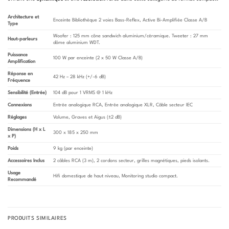
Architecture et
Enceinte Bibliothèque 2 voies Bass-Reflex, Active Bi-Amplifiée Classe A/B
Type
Woofer : 125 mm cône sandwich aluminium/céramique. Tweeter : 27 mm
Haut-parleurs
dôme aluminium WDT.
Puissance
100 W par enceinte (2 x 50 W Classe A/B)
Amplification
Réponse en
42 Hz – 28 kHz (+/-6 dB)
Fréquence
Sensibilité (Entrée)
104 dB pour 1 VRMS @ 1 kHz
Connexions
Entrée analogique RCA, Entrée analogique XLR, Câble secteur IEC
Réglages
Volume, Graves et Aigus (±2 dB)
Dimensions (H x L
300 x 185 x 250 mm
x P)
Poids
9 kg (par enceinte)
Accessoires Inclus
2 câbles RCA (3 m), 2 cordons secteur, grilles magnétiques, pieds isolants.
Usage
Hifi domestique de haut niveau, Monitoring studio compact.
Recommandé
PRODUITS SIMILAIRES