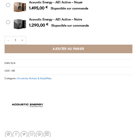
Acoustic Energy - AE1 Active – Noyer
€
1.495,00
Disponible sur commande
Acoustic Energy - AE1 Active – Noire
€
1.290,00
Disponible sur commande
quantité de Acoustic Energy - AE1 Active
AJOUTER AU PANIER
EAN:
N/A
UGS :
ND
Catégorie :
Enceintes Actives & Amplifiées