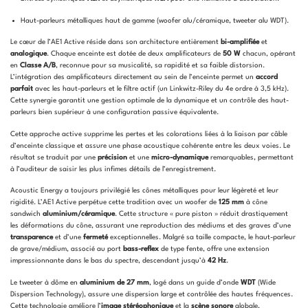
Haut-parleurs métalliques haut de gamme (woofer alu/céramique, tweeter alu WDT).
Le cœur de l’AE1 Active réside dans son architecture entièrement
bi-amplifiée
et
analogique
. Chaque enceinte est dotée de deux amplificateurs de
50 W
chacun, opérant
en
Classe A/B
, reconnue pour sa musicalité, sa rapidité et sa faible distorsion.
L’intégration des amplificateurs directement au sein de l’enceinte permet un
accord
parfait
avec les haut-parleurs et le filtre actif (un Linkwitz-Riley du 4e ordre à 3,5 kHz).
Cette synergie garantit une gestion optimale de la dynamique et un contrôle des haut-
parleurs bien supérieur à une configuration passive équivalente.
Cette approche active supprime les pertes et les colorations liées à la liaison par câble
d’enceinte classique et assure une phase acoustique cohérente entre les deux voies. Le
résultat se traduit par une
précision
et une
micro-dynamique
remarquables, permettant
à l’auditeur de saisir les plus infimes détails de l’enregistrement.
Acoustic Energy a toujours privilégié les cônes métalliques pour leur légèreté et leur
rigidité. L’AE1 Active perpétue cette tradition avec un woofer de
125 mm
à cône
sandwich
aluminium/céramique
. Cette structure « pure piston » réduit drastiquement
les déformations du cône, assurant une reproduction des médiums et des graves d’une
transparence
et d’une
fermeté
exceptionnelles. Malgré sa taille compacte, le haut-parleur
de grave/médium, associé au port
bass-reflex
de type fente, offre une extension
impressionnante dans le bas du spectre, descendant jusqu’à
42 Hz
.
Le tweeter à dôme en
aluminium de 27 mm
, logé dans un guide d’onde
WDT
(Wide
Dispersion Technology), assure une dispersion large et contrôlée des hautes fréquences.
Cette technologie améliore l’
image stéréophonique
et la
scène sonore
globale,