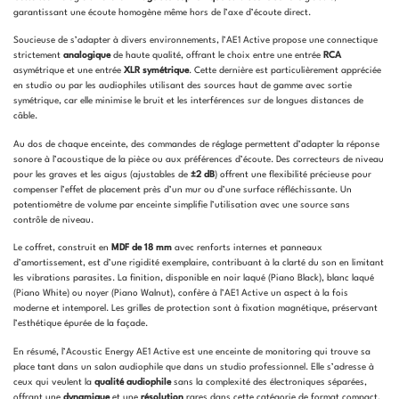
garantissant une écoute homogène même hors de l’axe d’écoute direct.
Soucieuse de s’adapter à divers environnements, l’AE1 Active propose une connectique
strictement
analogique
de haute qualité, offrant le choix entre une entrée
RCA
asymétrique et une entrée
XLR symétrique
. Cette dernière est particulièrement appréciée
en studio ou par les audiophiles utilisant des sources haut de gamme avec sortie
symétrique, car elle minimise le bruit et les interférences sur de longues distances de
câble.
Au dos de chaque enceinte, des commandes de réglage permettent d’adapter la réponse
sonore à l’acoustique de la pièce ou aux préférences d’écoute. Des correcteurs de niveau
pour les graves et les aigus (ajustables de
±2 dB
) offrent une flexibilité précieuse pour
compenser l’effet de placement près d’un mur ou d’une surface réfléchissante. Un
potentiomètre de volume par enceinte simplifie l’utilisation avec une source sans
contrôle de niveau.
Le coffret, construit en
MDF de 18 mm
avec renforts internes et panneaux
d’amortissement, est d’une rigidité exemplaire, contribuant à la clarté du son en limitant
les vibrations parasites. La finition, disponible en noir laqué (Piano Black), blanc laqué
(Piano White) ou noyer (Piano Walnut), confère à l’AE1 Active un aspect à la fois
moderne et intemporel. Les grilles de protection sont à fixation magnétique, préservant
l’esthétique épurée de la façade.
En résumé, l’Acoustic Energy AE1 Active est une enceinte de monitoring qui trouve sa
place tant dans un salon audiophile que dans un studio professionnel. Elle s’adresse à
ceux qui veulent la
qualité audiophile
sans la complexité des électroniques séparées,
offrant une
dynamique
et une
résolution
rares dans cette catégorie de format compact.