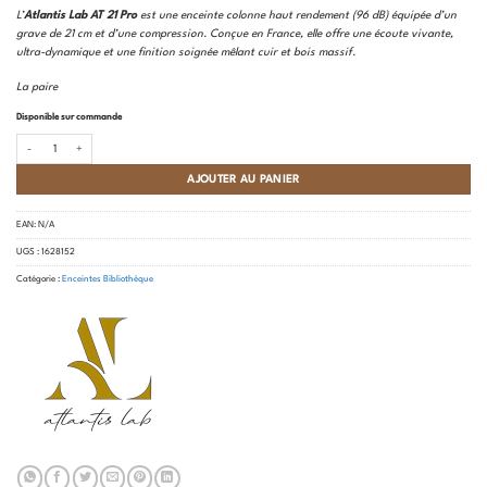
notations
L’
Atlantis Lab AT 21 Pro
est une enceinte colonne haut rendement (96 dB) équipée d’un
client
grave de 21 cm et d’une compression. Conçue en France, elle offre une écoute vivante,
ultra-dynamique et une finition soignée mêlant cuir et bois massif.
La paire
Disponible sur commande
quantité de Atlantis Lab - AT 21 Pro
AJOUTER AU PANIER
EAN:
N/A
UGS :
1628152
Catégorie :
Enceintes Bibliothèque