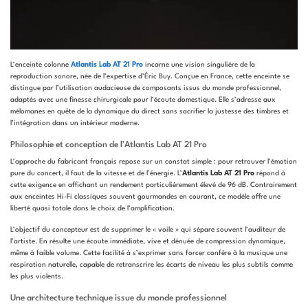
L’enceinte colonne
Atlantis Lab AT 21 Pro
incarne une vision singulière de la
reproduction sonore, née de l’expertise d’Éric Buy. Conçue en France, cette enceinte se
distingue par l’utilisation audacieuse de composants issus du monde professionnel,
adaptés avec une finesse chirurgicale pour l’écoute domestique. Elle s’adresse aux
mélomanes en quête de la dynamique du direct sans sacrifier la justesse des timbres et
l’intégration dans un intérieur moderne.
Philosophie et conception de l’Atlantis Lab AT 21 Pro
L’approche du fabricant français repose sur un constat simple : pour retrouver l’émotion
pure du concert, il faut de la vitesse et de l’énergie. L’
Atlantis Lab AT 21 Pro
répond à
cette exigence en affichant un rendement particulièrement élevé de 96 dB. Contrairement
aux enceintes Hi-Fi classiques souvent gourmandes en courant, ce modèle offre une
liberté quasi totale dans le choix de l’amplification.
L’objectif du concepteur est de supprimer le « voile » qui sépare souvent l’auditeur de
l’artiste. En résulte une écoute immédiate, vive et dénuée de compression dynamique,
même à faible volume. Cette facilité à s’exprimer sans forcer confère à la musique une
respiration naturelle, capable de retranscrire les écarts de niveau les plus subtils comme
les plus violents.
Une architecture technique issue du monde professionnel