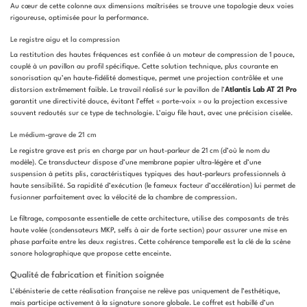
Au cœur de cette colonne aux dimensions maîtrisées se trouve une topologie deux voies
rigoureuse, optimisée pour la performance.
Le registre aigu et la compression
La restitution des hautes fréquences est confiée à un moteur de compression de 1 pouce,
couplé à un pavillon au profil spécifique. Cette solution technique, plus courante en
sonorisation qu’en haute-fidélité domestique, permet une projection contrôlée et une
distorsion extrêmement faible. Le travail réalisé sur le pavillon de l’
Atlantis Lab AT 21 Pro
garantit une directivité douce, évitant l’effet « porte-voix » ou la projection excessive
souvent redoutés sur ce type de technologie. L’aigu file haut, avec une précision ciselée.
Le médium-grave de 21 cm
Le registre grave est pris en charge par un haut-parleur de 21 cm (d’où le nom du
modèle). Ce transducteur dispose d’une membrane papier ultra-légère et d’une
suspension à petits plis, caractéristiques typiques des haut-parleurs professionnels à
haute sensibilité. Sa rapidité d’exécution (le fameux facteur d’accélération) lui permet de
fusionner parfaitement avec la vélocité de la chambre de compression.
Le filtrage, composante essentielle de cette architecture, utilise des composants de très
haute volée (condensateurs MKP, selfs à air de forte section) pour assurer une mise en
phase parfaite entre les deux registres. Cette cohérence temporelle est la clé de la scène
sonore holographique que propose cette enceinte.
Qualité de fabrication et finition soignée
L’ébénisterie de cette réalisation française ne relève pas uniquement de l’esthétique,
mais participe activement à la signature sonore globale. Le coffret est habillé d’un