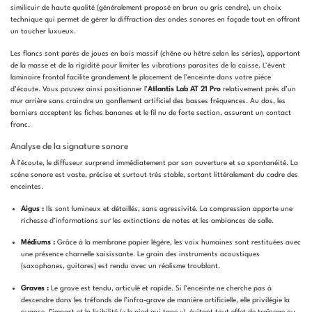
similicuir de haute qualité (généralement proposé en brun ou gris cendre), un choix
technique qui permet de gérer la diffraction des ondes sonores en façade tout en offrant
un toucher luxueux.
Les flancs sont parés de joues en bois massif (chêne ou hêtre selon les séries), apportant
de la masse et de la rigidité pour limiter les vibrations parasites de la caisse. L’évent
laminaire frontal facilite grandement le placement de l’enceinte dans votre pièce
d’écoute. Vous pouvez ainsi positionner l’
Atlantis Lab AT 21 Pro
relativement près d’un
mur arrière sans craindre un gonflement artificiel des basses fréquences. Au dos, les
borniers acceptent les fiches bananes et le fil nu de forte section, assurant un contact
franc.
Analyse de la signature sonore
À l’écoute, le diffuseur surprend immédiatement par son ouverture et sa spontanéité. La
scène sonore est vaste, précise et surtout très stable, sortant littéralement du cadre des
enceintes.
Aigus :
Ils sont lumineux et détaillés, sans agressivité. La compression apporte une
richesse d’informations sur les extinctions de notes et les ambiances de salle.
Médiums :
Grâce à la membrane papier légère, les voix humaines sont restituées avec
une présence charnelle saisissante. Le grain des instruments acoustiques
(saxophones, guitares) est rendu avec un réalisme troublant.
Graves :
Le grave est tendu, articulé et rapide. Si l’enceinte ne cherche pas à
descendre dans les tréfonds de l’infra-grave de manière artificielle, elle privilégie la
nuance, l’impact et la lisibilité (« le pied qui tape »), évitant tout effet de traînage ou