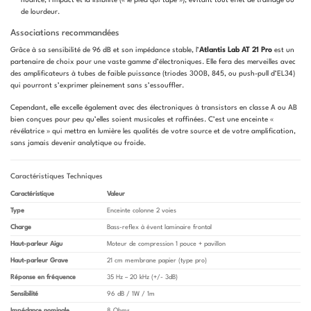
de lourdeur.
Associations recommandées
Grâce à sa sensibilité de 96 dB et son impédance stable, l’
Atlantis Lab AT 21 Pro
est un
partenaire de choix pour une vaste gamme d’électroniques. Elle fera des merveilles avec
des amplificateurs à tubes de faible puissance (triodes 300B, 845, ou push-pull d’EL34)
qui pourront s’exprimer pleinement sans s’essouffler.
Cependant, elle excelle également avec des électroniques à transistors en classe A ou AB
bien conçues pour peu qu’elles soient musicales et raffinées. C’est une enceinte «
révélatrice » qui mettra en lumière les qualités de votre source et de votre amplification,
sans jamais devenir analytique ou froide.
Caractéristiques Techniques
Caractéristique
Valeur
Type
Enceinte colonne 2 voies
Charge
Bass-reflex à évent laminaire frontal
Haut-parleur Aigu
Moteur de compression 1 pouce + pavillon
Haut-parleur Grave
21 cm membrane papier (type pro)
Réponse en fréquence
35 Hz – 20 kHz (+/- 3dB)
Sensibilité
96 dB / 1W / 1m
Impédance nominale
8 Ohms