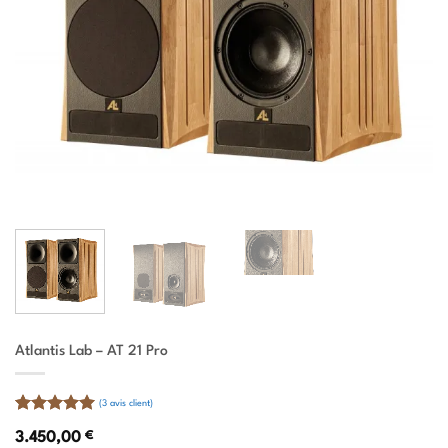
Atlantis Lab – AT 21 Pro
(
3
avis client)
Noté
3
5
sur
3.450,00
€
5 basé sur