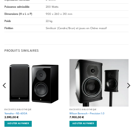
Puissance admissible
200 Watts
Dimensions (H x L x P)
900 x 260 x 310 mm
Poids
22 kg
Finition
Similicuir (Cendre/Brun) et joues en Chêne massif
PRODUITS SIMILAIRES
ENCEINTES BIBLIOTHÈQUE
ENCEINTES BIBLIOTHÈQUE
Yamaha – NS-600A
Wilson Benesch – Precision 1.0
2.590,00
€
7.900,00
€
AJOUTER AU PANIER
AJOUTER AU PANIER