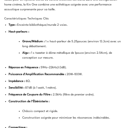
home cinéma, la Kin One combine une esthétique soignée avec une performance
acoustique surprenante pour sa taille.
Caractéristiques Techniques Clés
Type :
Enceinte bibliothèque/murale 2 voies.
Haut-parleurs :
Grave/Médium :
1 x haut-parleur de
5.25
p
o
u
ces
(environ
13.3
c
m
) avec un
long débattement.
Aigu :
1 x tweeter à dôme métallique de
1
p
o
u
ce
(environ
2.54
c
m
), de
conception sur mesure.
Réponse en Fréquence :
59
Hz
–22
k
Hz
(
±
3
d
B
)
.
Puissance d’Amplification Recommandée :
20
W
–100
W
.
Impédance :
8Ω
.
Sensibilité :
87
d
B
(à 1 watt, 1 mètre).
Fréquence de Coupure du Filtre :
2.5
k
Hz
(filtre de premier ordre).
Construction de l’Ébénisterie :
Châssis compact et rigide.
Construction soignée pour minimiser les résonances indésirables.
Connectique :