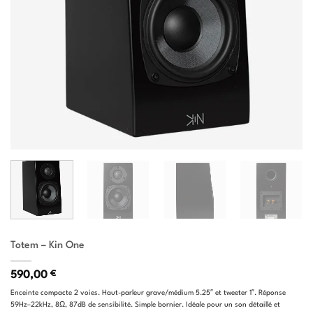
Totem – Kin One
590,00
€
Enceinte compacte 2 voies. Haut-parleur grave/médium
5.25
″ et tweeter
1
″. Réponse
59
Hz
–22
k
Hz
,
8Ω
,
87
d
B
de sensibilité. Simple bornier. Idéale pour un son détaillé et