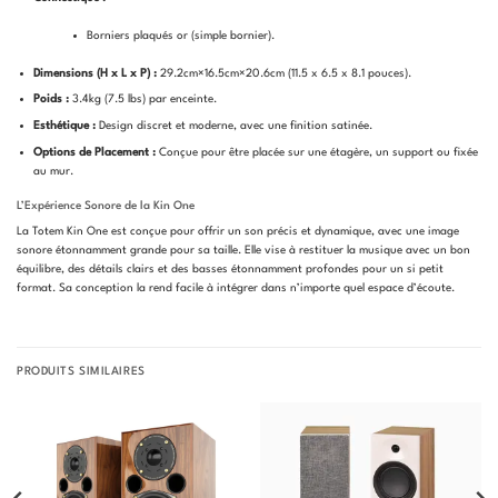
Borniers plaqués or (simple bornier).
Dimensions (H x L x P) :
29.2
c
m
×
16.5
c
m
×
20.6
c
m
(11.5 x 6.5 x 8.1 pouces).
Poids :
3.4
k
g
(7.5 lbs) par enceinte.
Esthétique :
Design discret et moderne, avec une finition satinée.
Options de Placement :
Conçue pour être placée sur une étagère, un support ou fixée
au mur.
L’Expérience Sonore de la Kin One
La Totem Kin One est conçue pour offrir un son précis et dynamique, avec une image
sonore étonnamment grande pour sa taille. Elle vise à restituer la musique avec un bon
équilibre, des détails clairs et des basses étonnamment profondes pour un si petit
format. Sa conception la rend facile à intégrer dans n’importe quel espace d’écoute.
PRODUITS SIMILAIRES