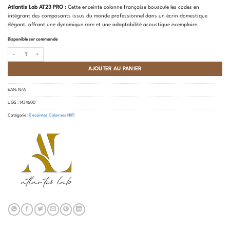
notation
Atlantis Lab AT23 PRO :
Cette enceinte colonne française bouscule les codes en
client
intégrant des composants issus du monde professionnel dans un écrin domestique
élégant, offrant une dynamique rare et une adaptabilité acoustique exemplaire.
Disponible sur commande
quantité de Atlantis Lab - AT23 Pro
AJOUTER AU PANIER
EAN:
N/A
UGS :
1434600
Catégorie :
Enceintes Colonnes HIFI