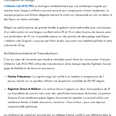
Conception et Design
L’
Atlantis Lab AT23 PRO
se distingue immédiatement par une esthétique soignée qui
tranche avec l’aspect utilitaire souvent associé aux composants à haut rendement.
La
marque propose une finition élégante mariant le simili cuir (disponible en noir ou blanc) à
des flancs en chêne véritable
.
Malgré ses performances de grande échelle, le gabarit reste maîtrisable avec une hauteur
d’un mètre précis et une largeur oscillant entre 25 et 31 cm selon la prise de mesure, pour
une profondeur de 33 cm
.
L’ensemble repose sur des pointes de découplage spécifiques
« Atlantis Lab Original » conçues par Pann Audio, assurant une stabilité parfaite à cette
colonne de 32 kg
.
Architecture Interne et Transducteurs
C’est au cœur de l’enceinte que réside le véritable savoir-faire du constructeur français.
L’Atlantis Lab AT23 PRO utilise des transducteurs de la marque réputée
Eighteen Sound
,
gage de fiabilité et de tenue en puissance.
Hautes Fréquences :
Le registre aigu est confié à un tweeter à compression de 1
pouce, monté sur un pavillon offrant une dispersion contrôlée de
90
×
90
degrés
.
Registres Grave et Médium :
La section basse s’appuie sur deux haut-parleurs de 21
cm travaillant de concert mais avec des spécificités techniques distinctes.
Le premier
dispose d’une membrane papier légère, favorisant la rapidité
.
Le second utilise une
membrane Kevlar à faible résonance, monté en « Face à Face » pour une réponse
impulsionnelle optimisée
.
La cohérence du signal est assurée par un câblage interne confié à
une référence dans le