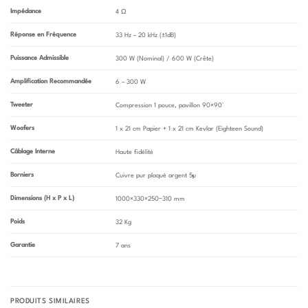
Impédance
4
Ω
Réponse en Fréquence
33 Hz – 20 kHz (
±
1dB)
Puissance Admissible
300 W (Nominal) / 600 W (Crête)
Amplification Recommandée
6 – 300 W
Tweeter
Compression 1 pouce, pavillon
90
×
90
°
Woofers
1 x 21 cm Papier + 1 x 21 cm Kevlar (Eighteen Sound)
Câblage Interne
Haute fidélité
Borniers
Cuivre pur plaqué argent 5µ
Dimensions (H x P x L)
1000
×
330
×
250
−
310
mm
Poids
32 Kg
Garantie
7 ans
PRODUITS SIMILAIRES