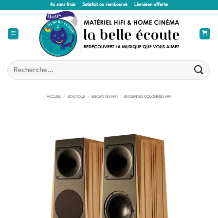
Passer
4x sans frais
Satisfait ou remboursé
Livraison offerte
au
contenu
Recherche
pour :
ACCUEIL
/
BOUTIQUE
/
ENCEINTES HIFI
/
ENCEINTES COLONNES HIFI