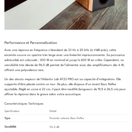
Performance et Personnalisation
Avec une réponse en fréquence s’étendant de 33 Hz à 20 kHz (à
±
1dB près), cette
enceinte couvre un spectre très large avec une linéarité impressionnante
.
Sa puissance
admissible est colossale : 300 W en nominal et jusqu’à 600 W en crête
.
Cependant, sa
sensibilité très élevée de 96,5 dB permet de l’alimenter avec des amplificateurs dès 6 W,
offrant une polyvalence rare
.
Un des atouts majeurs de l’Atlantis Lab AT23 PRO est sa capacité d’intégration.
Elle
supporte d’être placée contre un mur
. De plus, elle dispose d’un évent Bass Reflex
ajustable.
Réglé en usine à 23 cm, il peut être modifié (longueurs de 19,5 à 26,5 cm) pour
affiner la réponse dans le grave selon votre acoustique
.
Caractéristiques Techniques
Spécification
Détail
Type
Enceinte colonne Bass Reflex
Sensibilité
96,5 dB