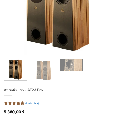
Atlantis Lab – AT23 Pro
(
1
avis client)
Noté
1
5
sur
5.380,00
€
5 basé sur