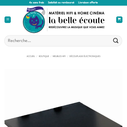
Passer
4x sans frais
Satisfait ou remboursé
Livraison offerte
au
contenu
Recherche
pour :
ACCUEIL
/
BOUTIQUE
/
MEUBLES HIFI
/
DÉCOUPLAGE ÉLECTRONIQUES