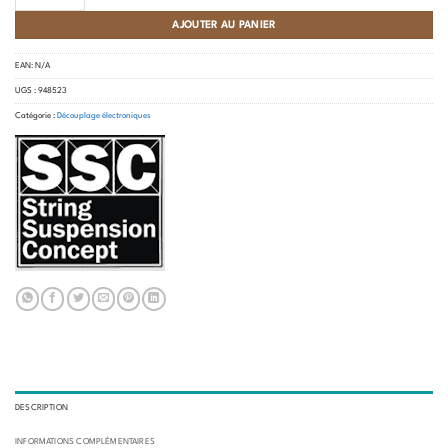
AJOUTER AU PANIER
EAN:
N/A
UGS :
948523
Catégorie :
Découplage électroniques
DESCRIPTION
INFORMATIONS COMPLÉMENTAIRES