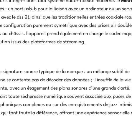
ur s’intégrer dans tout système haute-fidélité moderne. le
Métr
s : un port usb-b pour la liaison avec un ordinateur ou un serv
vec le dss 2), ainsi que les traditionnelles entrées coaxiale rc
 une configuration purement symétrique avec des prises xlr doubl
 au châssis. l’appareil prend également en charge le codec mqa
lution issus des plateformes de streaming.
e signature sonore typique de la marque : un mélange subtil de
e se contente pas de décoder des données ; il insuffle de la vie 
nte, avec un étagement des plans sonores d’une grande clarté. 
itant toute sècheresse numérique souvent associée aux puces de
phoniques complexes ou sur des enregistrements de jazz intimis
 qui font toute la différence, offrant une expérience sensorielle