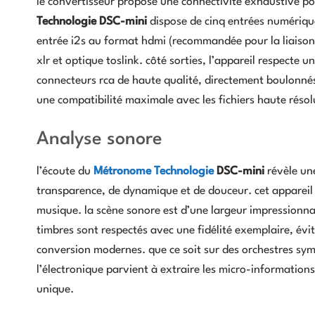
le convertisseur propose une connectivité exhaustive po
Technologie DSC-mini
dispose de cinq entrées numérique
entrée i2s au format hdmi (recommandée pour la liaison a
xlr et optique toslink. côté sorties, l’appareil respecte
connecteurs rca de haute qualité, directement boulonnés
une compatibilité maximale avec les fichiers haute réso
Analyse sonore
l’écoute du
Métronome Technologie
DSC-mini
révèle un
transparence, de dynamique et de douceur. cet appareil n
musique. la scène sonore est d’une largeur impressionna
timbres sont respectés avec une fidélité exemplaire, év
conversion modernes. que ce soit sur des orchestres sym
l’électronique parvient à extraire les micro-informations
unique.