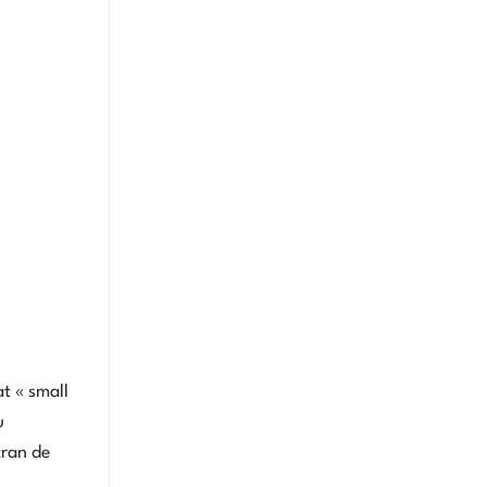
t « small
u
cran de