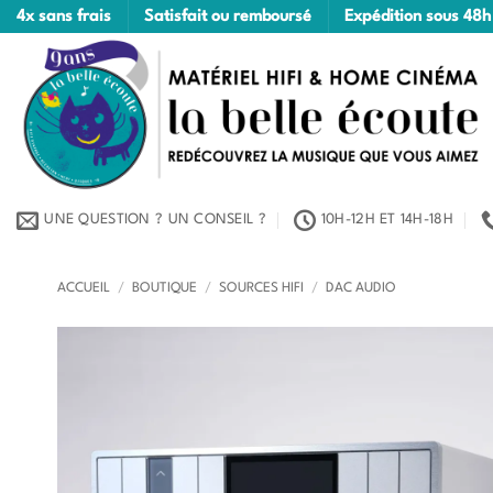
Passer
4x sans frais
Satisfait ou remboursé
Expédition sous 48h
au
contenu
UNE QUESTION ? UN CONSEIL ?
10H-12H ET 14H-18H
ACCUEIL
/
BOUTIQUE
/
SOURCES HIFI
/
DAC AUDIO