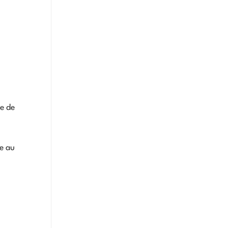
ce de
ée au