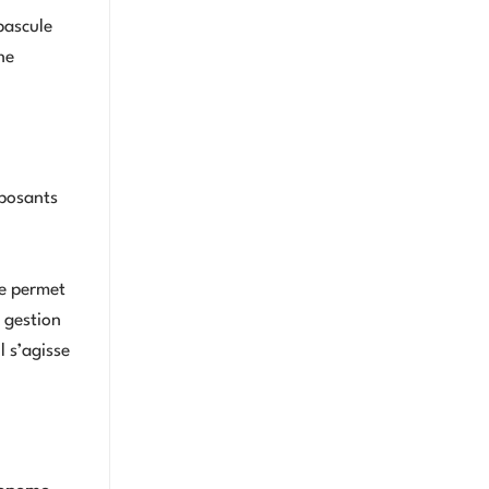
bascule
ne
mposants
re permet
a gestion
l s’agisse