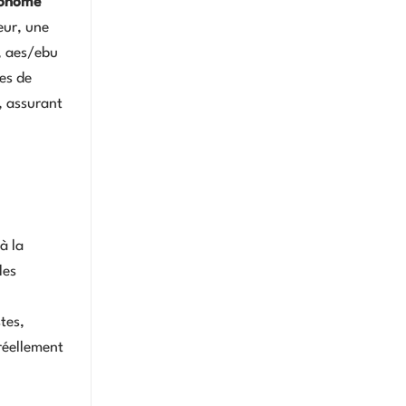
onome
eur, une
a, aes/ebu
ées de
, assurant
à la
les
tes,
 réellement