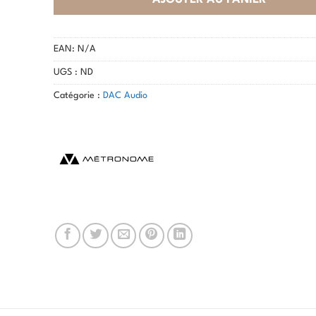
EAN:
N/A
UGS :
ND
Catégorie :
DAC Audio