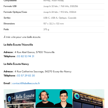
Compatibilité
AirPlay, Roon Ready
Formats USB
Jusqu’à 32 bits / 768 kHz, DSD256
Formats Optique/Coax
Jusqu’à 24 bits / 192 kHz, DSD64
Sorties
USB-C, USB-A, Optique, Coaxiale
Dimensions
157 x 32,3 x 133 mm
Poids
375 g
À très vite pour une belle écoute
.
La Belle Écoute Thionville
Adresse
: 4 Rue Abel Gance, 57100 Thionville
Téléphone
:
03 82 53 94 31
La Belle Écoute Nancy
Adresse
: 4 Rue Catherine Sauvage, 54270 Essey-lès-Nancy
Téléphone
:
03 57 29 83 30
Email
:
contact@labelleecoute.fr