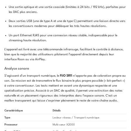
Une sortie optique et une sortie coaxiale (limitées à 24 bits / 192 kHz), parfaites pour
les DAC plus anciens.
Deux sorties USB (une de type A et une de type C) permettant une liaison directe vers
les convertisseurs modernes pour débloquer les très hautes résolutions.
Un port Ethernet RJ45 pour une connexion réseau stable, indispensable pour le
streaming haute résolution.
L’appareil est livré avec une télécommande infrarouge, facilitant le contrôle à distance,
bien que la majorité des utilisateurs piloteront l’appareil directement depuis leur
interface Roon ou via AirPlay.
Analyse sonore
S’agissant d’un transport numérique, le
FiiO SR11
n’apporte pas de coloration propre au
son. Sa mission est de transmettre le flux binaire le plus propre possible (« bit-perfect »)
à votre convertisseur. Les tests mettent en avant une dynamique respectée et une
spatialisation précise. Associé à un DAC de qualité, il permet une extinction des notes
naturelle et un placement rigoureux des interprètes dans l’espace sonore. C’est un
maillon transparent qui laisse s’exprimer pleinement le reste de votre chaîne audio.
Caractéristique
Détails
Type
Lecteur réseau / Transport numérique
Processeur
Multi-cœur X2000