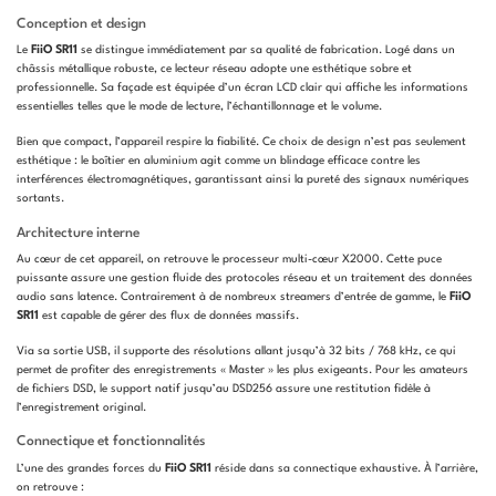
Conception et design
Le
FiiO SR11
se distingue immédiatement par sa qualité de fabrication. Logé dans un
châssis métallique robuste, ce lecteur réseau adopte une esthétique sobre et
professionnelle. Sa façade est équipée d’un écran LCD clair qui affiche les informations
essentielles telles que le mode de lecture, l’échantillonnage et le volume.
Bien que compact, l’appareil respire la fiabilité. Ce choix de design n’est pas seulement
esthétique : le boîtier en aluminium agit comme un blindage efficace contre les
interférences électromagnétiques, garantissant ainsi la pureté des signaux numériques
sortants.
Architecture interne
Au cœur de cet appareil, on retrouve le processeur multi-cœur X2000. Cette puce
puissante assure une gestion fluide des protocoles réseau et un traitement des données
audio sans latence. Contrairement à de nombreux streamers d’entrée de gamme, le
FiiO
SR11
est capable de gérer des flux de données massifs.
Via sa sortie USB, il supporte des résolutions allant jusqu’à 32 bits / 768 kHz, ce qui
permet de profiter des enregistrements « Master » les plus exigeants. Pour les amateurs
de fichiers DSD, le support natif jusqu’au DSD256 assure une restitution fidèle à
l’enregistrement original.
Connectique et fonctionnalités
L’une des grandes forces du
FiiO SR11
réside dans sa connectique exhaustive. À l’arrière,
on retrouve :