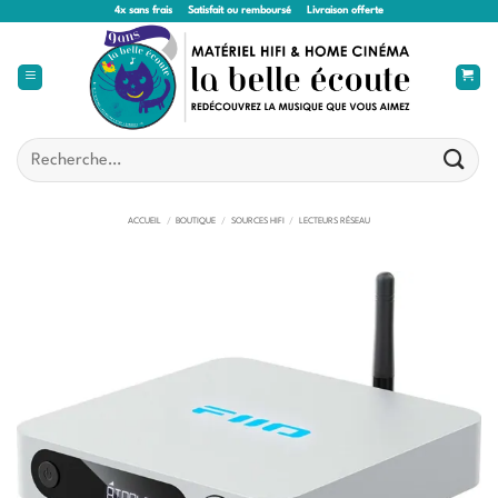
Passer
4x sans frais
Satisfait ou remboursé
Livraison offerte
au
contenu
Recherche
pour :
ACCUEIL
/
BOUTIQUE
/
SOURCES HIFI
/
LECTEURS RÉSEAU