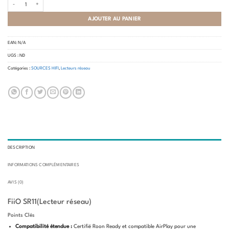
quantité de FiiO - SR11 (Lecteur réseau)
AJOUTER AU PANIER
EAN:
N/A
UGS :
ND
Catégories :
SOURCES HIFI
,
Lecteurs réseau
DESCRIPTION
INFORMATIONS COMPLÉMENTAIRES
AVIS (0)
FiiO SR11(Lecteur réseau)
Points Clés
Compatibilité étendue :
Certifié Roon Ready et compatible AirPlay pour une