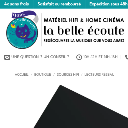
Passer
4x sans frais
Satisfait ou remboursé
Expédition sous 48h
au
contenu
UNE QUESTION ? UN CONSEIL ?
10H-12H ET 14H-18H
ACCUEIL
/
BOUTIQUE
/
SOURCES HIFI
/
LECTEURS RÉSEAU