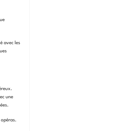
que
é avec les
ques
éreux.
vec une
gées.
 opéras.