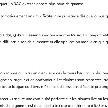
taquer un DAC externe encore plus haut de gamme.
automatiquement un amplificateur de puissance dès que la musi
s à Tidal, Qobuz, Deezer ou encore Amazon Music. La compatibilit
diffuser le son de n’importe quelle application mobile en quel
ion sonore qui n’a rien à envier à des lecteurs beaucoup plus on
agne en largeur et en profondeur. Les timbres sont respectés, a
e toute fatigue auditive, même lors de sessions d’écoute prolon
ceaux) assure une continuité parfaite sur les albums live ou les
ls de la gamme est quasi parfaite (latence inférieure à 150 µs),