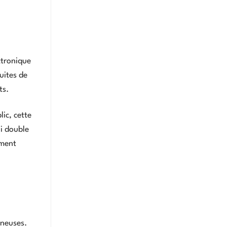
ctronique
uites de
ts.
ic, cette
Fi double
ement
ineuses.