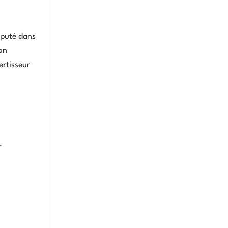
éputé dans
ion
ertisseur
-