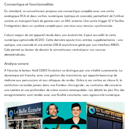
Connectique et fonctionnalités
En standard, ce convertisseur propose une connectique complète avec une sortie
analogique RCA et deux sorties numériques (optique et coaxiale), permettant de l’utiliser
comme un transport haut de gamme vers un DAC externe. Une sortie trigger 12 V facilite
l’intégration dans un système complet pour une mise sous tension synchronisée.
L’atout majeur de cet appareil réside dans son évolutivité. Il peut accueillir la carte
numérique optionnelle DC200. Cette dernière ajoute trois entrées supplémentaires : une
optique, une coaxiale et une entrée USB-B asynchrone gérée par une interface XMOS.
Cela permet au lecteur de devenir le convertisseur central pour vos sources
dématérialisées.
Analyse sonore
À l’écoute, le lecteur Atoll CD100 Evolution se distingue par une vitalité surprenante. La
dynamique est franche, avec une gestion des transitoires qui apporte beaucoup de
réalisme aux percussions et aux attaques de cordes. Grâce à ses sorties en classe A, la
restitution ne tombe jamais dans une froideur chirurgicale ; au contraire, elle conserve
une matière et une profondeur de scène sonore remarquables. Les détails les plus fins des
enregistrements sont révélés avec une fluidité constante, sans agressivité numérique.