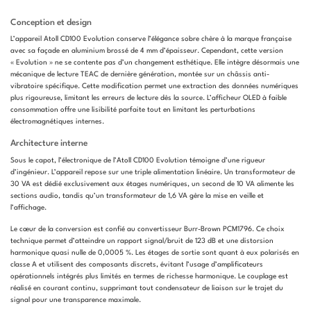
Conception et design
L’appareil Atoll CD100 Evolution conserve l’élégance sobre chère à la marque française
avec sa façade en aluminium brossé de 4 mm d’épaisseur. Cependant, cette version
« Evolution » ne se contente pas d’un changement esthétique. Elle intègre désormais une
mécanique de lecture TEAC de dernière génération, montée sur un châssis anti-
vibratoire spécifique. Cette modification permet une extraction des données numériques
plus rigoureuse, limitant les erreurs de lecture dès la source. L’afficheur OLED à faible
consommation offre une lisibilité parfaite tout en limitant les perturbations
électromagnétiques internes.
Architecture interne
Sous le capot, l’électronique de l’Atoll CD100 Evolution témoigne d’une rigueur
d’ingénieur. L’appareil repose sur une triple alimentation linéaire. Un transformateur de
30 VA est dédié exclusivement aux étages numériques, un second de 10 VA alimente les
sections audio, tandis qu’un transformateur de 1,6 VA gère la mise en veille et
l’affichage.
Le cœur de la conversion est confié au convertisseur Burr-Brown PCM1796. Ce choix
technique permet d’atteindre un rapport signal/bruit de 123 dB et une distorsion
harmonique quasi nulle de 0,0005 %. Les étages de sortie sont quant à eux polarisés en
classe A et utilisent des composants discrets, évitant l’usage d’amplificateurs
opérationnels intégrés plus limités en termes de richesse harmonique. Le couplage est
réalisé en courant continu, supprimant tout condensateur de liaison sur le trajet du
signal pour une transparence maximale.