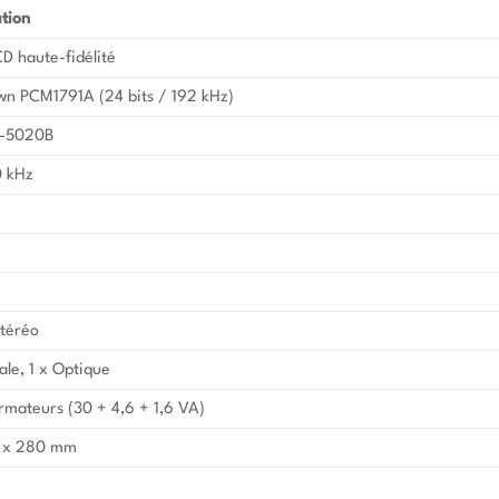
ation
D haute-fidélité
wn PCM1791A (24 bits / 192 kHz)
-5020B
0 kHz
stéréo
ale, 1 x Optique
rmateurs (30 + 4,6 + 1,6 VA)
5 x 280 mm