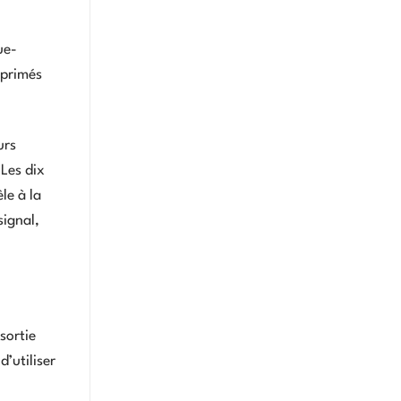
ue-
mprimés
urs
 Les dix
le à la
signal,
sortie
’utiliser