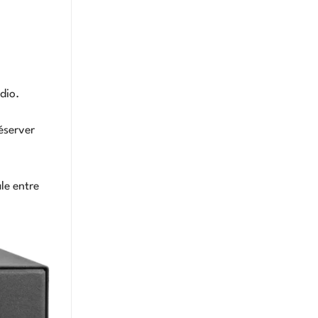
dio.
éserver
ale entre