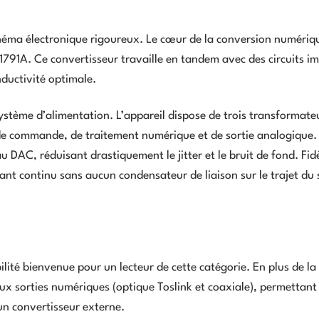
schéma électronique rigoureux. Le cœur de la conversion numériq
791A. Ce convertisseur travaille en tandem avec des circuits i
nductivité optimale.
ystème d’alimentation. L’appareil dispose de trois transformate
s de commande, de traitement numérique et de sortie analogique.
 DAC, réduisant drastiquement le jitter et le bruit de fond. Fidè
rant continu sans aucun condensateur de liaison sur le trajet du 
ilité bienvenue pour un lecteur de cette catégorie. En plus de la 
x sorties numériques (optique Toslink et coaxiale), permettant d
n convertisseur externe.