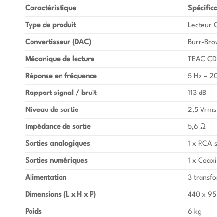
Caractéristique
Spécific
Type de produit
Lecteur C
Convertisseur (DAC)
Burr-Bro
Mécanique de lecture
TEAC CD
Réponse en fréquence
5 Hz – 2
Rapport signal / bruit
113 dB
Niveau de sortie
2,5 Vrms
Impédance de sortie
5,6 Ω
Sorties analogiques
1 x RCA 
Sorties numériques
1 x Coaxi
Alimentation
3 transfo
Dimensions (L x H x P)
440 x 9
Poids
6 kg