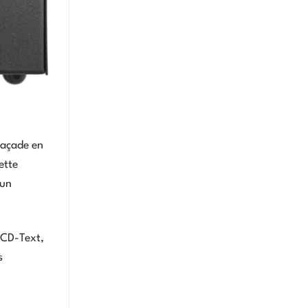
 façade en
ette
 un
u CD-Text,
s