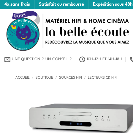
Passer
4x sans frais
Satisfait ou remboursé
Expédition sous 48h
au
contenu
UNE QUESTION ? UN CONSEIL ?
10H-12H ET 14H-18H
ACCUEIL
/
BOUTIQUE
/
SOURCES HIFI
/
LECTEURS CD HIFI