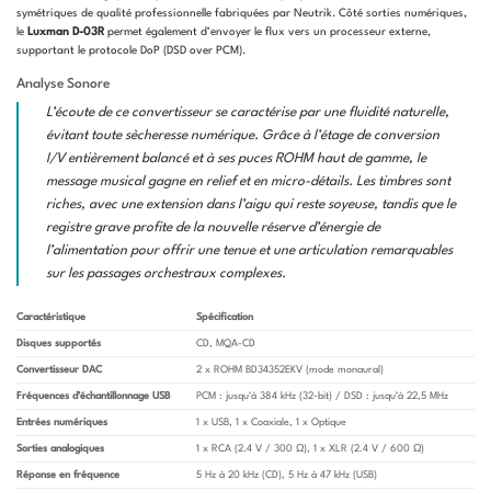
symétriques de qualité professionnelle fabriquées par Neutrik. Côté sorties numériques,
le
Luxman D-03R
permet également d’envoyer le flux vers un processeur externe,
supportant le protocole DoP (DSD over PCM).
Analyse Sonore
L’écoute de ce convertisseur se caractérise par une fluidité naturelle,
évitant toute sècheresse numérique. Grâce à l’étage de conversion
I/V entièrement balancé et à ses puces ROHM haut de gamme, le
message musical gagne en relief et en micro-détails. Les timbres sont
riches, avec une extension dans l’aigu qui reste soyeuse, tandis que le
registre grave profite de la nouvelle réserve d’énergie de
l’alimentation pour offrir une tenue et une articulation remarquables
sur les passages orchestraux complexes.
Caractéristique
Spécification
Disques supportés
CD, MQA-CD
Convertisseur DAC
2 x ROHM BD34352EKV (mode monaural)
Fréquences d’échantillonnage USB
PCM : jusqu’à 384 kHz (32-bit) / DSD : jusqu’à 22,5 MHz
Entrées numériques
1 x USB, 1 x Coaxiale, 1 x Optique
Sorties analogiques
1 x RCA (2.4 V / 300 Ω), 1 x XLR (2.4 V / 600 Ω)
Réponse en fréquence
5 Hz à 20 kHz (CD), 5 Hz à 47 kHz (USB)