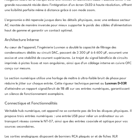
grande nouveauté réside dans l’intégration d’un écran OLED à haute résolution, offrant
une lisibilité parfaite même à distance grâce à son mode zoom.
L’ergonomie a été repensée jusque dans les détails physiques, avec une embase secteur
AC montée de manière inversée pour mieux supporter le poids des câbles d’alimentation
haut de gamme et garantir un contact optimal.
Architecture Interne
Au cœur de l’appareil, l’ingénierie Luxman a doublé la capacité de filtrage des
condensateurs dédiés au circuit DAC, passant de 3 300 μF à 6 600 μF, assurant une
assise et une stabilité de courant supérieures. Le trajet du signal bénéficie de circuits
imprimés à pistes lisses et non angulaires, ainsi que d’un câblage interne en cuivre OFC
conçu sur mesure.
La section numérique utilise une horloge de maître à ultra-faible bruit de phase pour
réduire le jitter sur chaque entrée. Cette rigueur technique permet au
Luxman D-03R
d’atteindre un rapport signal/bruit de 118 dB sur ses entrées numériques, garantissant
un silence de fonctionnement exemplaire.
Connectique et Fonctionnalités
Véritable hub numérique, cet appareil ne se contente pas de lire les disques physiques. Il
propose trois entrées numériques : une entrée USB pour relier un ordinateur ou un
transport réseau comme le NT-07, ainsi que des entrées coaxiale et optique pour vos
sources secondaires.
Les sorties analogiques disposent de borniers RCA plaqués or et de fiches XLR