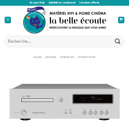
Passer
4x sans frais
Satisfait ou remboursé
Livraison offerte
au
contenu
Recherche
pour :
ACCUEIL
/
BOUTIQUE
/
SOURCES HIFI
/
LECTEURS CD HIFI