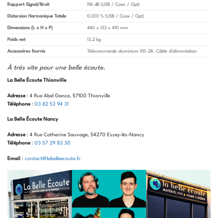
Rapport Signal/Bruit
118 dB (USB / Coax / Opt)
Distorsion Harmonique Totale
0,001 % (USB / Coax / Opt)
Dimensions (L x H x P)
440 x 133 x 410 mm
Poids net
13,2 kg
Accessoires fournis
Télécommande aluminium RD-28, Câble d’alimentation
À très vite pour une belle écoute
.
La Belle Écoute Thionville
Adresse
: 4 Rue Abel Gance, 57100 Thionville
Téléphone
:
03 82 53 94 31
La Belle Écoute Nancy
Adresse
: 4 Rue Catherine Sauvage, 54270 Essey-lès-Nancy
Téléphone
:
03 57 29 83 30
Email
:
contact@labelleecoute.fr