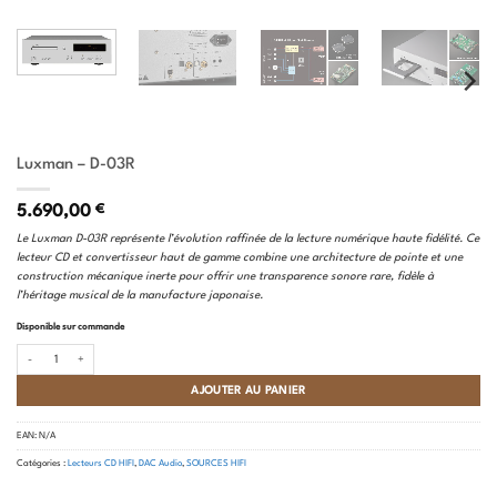
Luxman – D-03R
5.690,00
€
Le Luxman D-03R représente l’évolution raffinée de la lecture numérique haute fidélité. Ce
lecteur CD et convertisseur haut de gamme combine une architecture de pointe et une
construction mécanique inerte pour offrir une transparence sonore rare, fidèle à
l’héritage musical de la manufacture japonaise.
Disponible sur commande
quantité de Luxman - D-03R
AJOUTER AU PANIER
EAN:
N/A
Catégories :
Lecteurs CD HIFI
,
DAC Audio
,
SOURCES HIFI