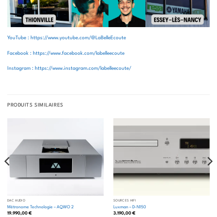
YouTube : https://www.youtube.com/@LaBelleEcoute
Facebook : https://www.facebook.com/labelleecoute
Instagram : https://www.instagram.com/labelleecoute/
PRODUITS SIMILAIRES
DAC AUDIO
SOURCES HIFI
Métronome Technologie – AQWO 2
Luxman – D-N150
19.990,00
€
3.190,00
€