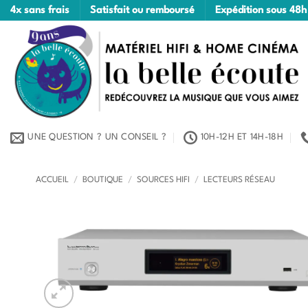
Passer
4x sans frais
Satisfait ou remboursé
Expédition sous 48h
au
contenu
UNE QUESTION ? UN CONSEIL ?
10H-12H ET 14H-18H
ACCUEIL
/
BOUTIQUE
/
SOURCES HIFI
/
LECTEURS RÉSEAU