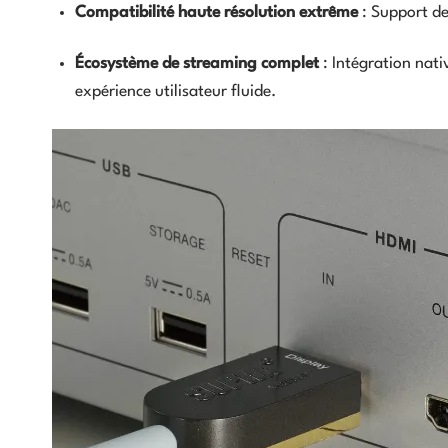
Compatibilité haute résolution extrême
: Support de
Écosystème de streaming complet
: Intégration nati
expérience utilisateur fluide.