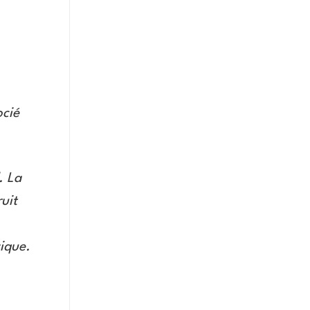
ocié
. La
uit
sique.