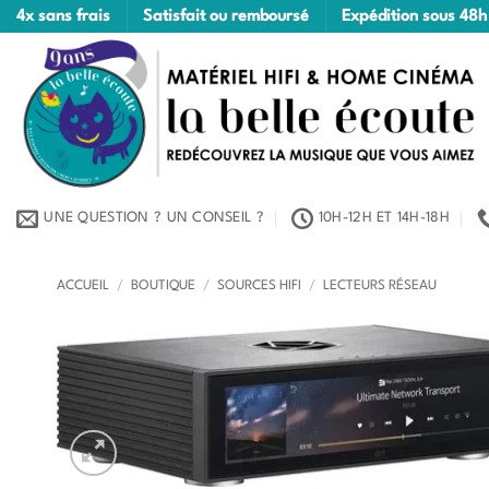
Passer
4x sans frais
Satisfait ou remboursé
Expédition sous 48h
au
contenu
UNE QUESTION ? UN CONSEIL ?
10H-12H ET 14H-18H
ACCUEIL
/
BOUTIQUE
/
SOURCES HIFI
/
LECTEURS RÉSEAU