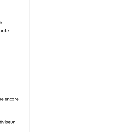
e
toute
ne encore
éviseur