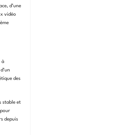
ace, d’une
ux vidéo
stème
 à
 d’un
étique des
 stable et
 pour
rs depuis