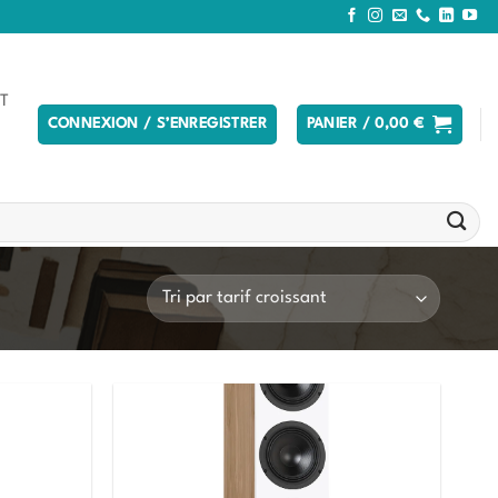
T
CONNEXION / S’ENREGISTRER
PANIER /
0,00
€