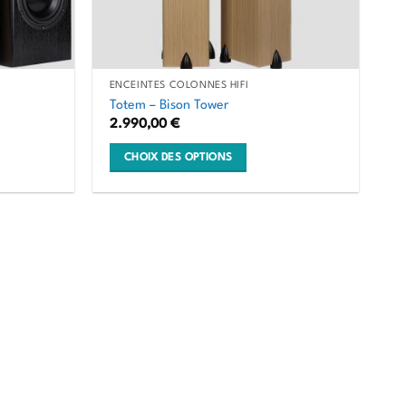
être
choisies
sur
la
ENCEINTES COLONNES HIFI
page
Totem – Bison Tower
du
2.990,00
€
produit
CHOIX DES OPTIONS
Ce
produit
a
plusieurs
variations.
Les
options
peuvent
être
choisies