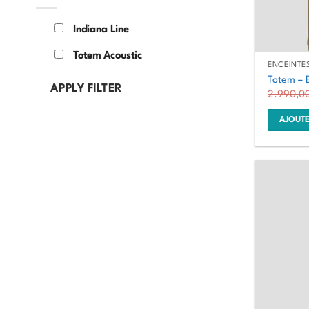
être
choisies
Indiana Line
sur
Totem Acoustic
la
ENCEINTE
page
Totem – 
APPLY FILTER
du
2.990,0
produit
AJOUTE