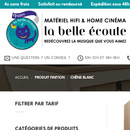
Passer
4x sans frais
Satisfait ou remboursé
Expédition sous 48h
au
contenu
UNE QUESTION ? UN CONSEIL ?
10H-12H ET 14H-18H
ACCUEIL
/
PRODUIT FINITION
/
CHÊNE BLANC
FILTRER PAR TARIF
Prix
Prix
min
max
CATÉGORIES DE PRODUITS