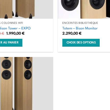
être
choisies
sur
la
S COLONNES HIFI
ENCEINTES BIBLIOTHÈQUE
page
Bison Tower – EXPO
Totem – Bison Monitor
du
Le
Le
0
€
1.990,00
€
2.290,00
€
prix
prix
produit
initial
actuel
R AU PANIER
CHOIX DES OPTIONS
était :
est :
2.990,00 €.
1.990,00 €.
Ce
produit
a
plusieurs
variations.
Les
options
peuvent
être
choisies