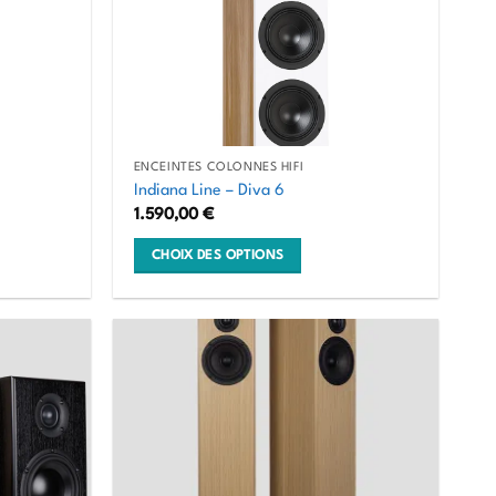
ENCEINTES COLONNES HIFI
Indiana Line – Diva 6
1.590,00
€
CHOIX DES OPTIONS
Ce
produit
a
plusieurs
variations.
Les
options
peuvent