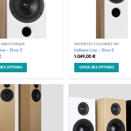
 BIBLIOTHÈQUE
ENCEINTES COLONNES HIFI
ine – Diva 3
Indiana Line – Diva 5
€
1.049,00
€
DES OPTIONS
CHOIX DES OPTIONS
Ce
produit
a
plusieurs
s.
variations.
Les
options
peuvent