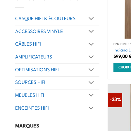
CASQUE HIFI & ÉCOUTEURS
ACCESSOIRES VINYLE
CÂBLES HIFI
ENCEINTES
Indiana L
599,00
AMPLIFICATEURS
CHOIX 
OPTIMISATIONS HIFI
Ce
SOURCES HIFI
produit
a
MEUBLES HIFI
plusieurs
-33%
variation
ENCEINTES HIFI
Les
options
MARQUES
peuvent