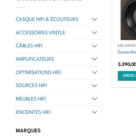
CASQUE HIFI & ÉCOUTEURS
ACCESSOIRES VINYLE
CÂBLES HIFI
ENCEINTES
Dynaudio 
AMPLIFICATEURS
3.290,0
OPTIMISATIONS HIFI
CHOIX 
Ce
SOURCES HIFI
produit
MEUBLES HIFI
a
plusieurs
ENCEINTES HIFI
variation
Les
options
MARQUES