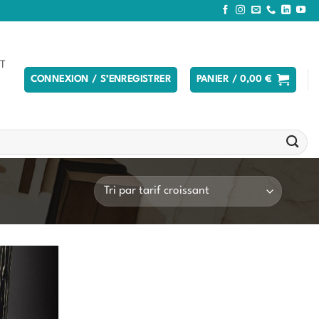
T
CONNEXION / S’ENREGISTRER
PANIER /
0,00
€