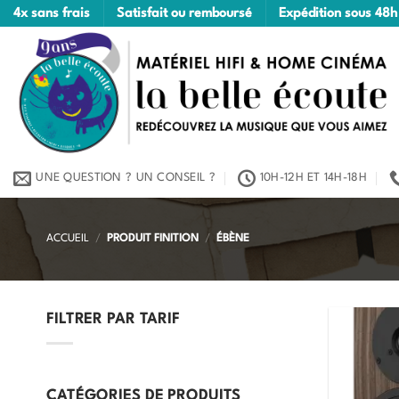
Passer
4x sans frais
Satisfait ou remboursé
Expédition sous 48h
au
contenu
UNE QUESTION ? UN CONSEIL ?
10H-12H ET 14H-18H
ACCUEIL
/
PRODUIT FINITION
/
ÉBÈNE
FILTRER PAR TARIF
Prix
Prix
min
max
CATÉGORIES DE PRODUITS