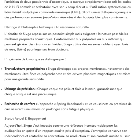
l’ambition de deux passionnés d’acoustique, la marque a rapidement bousculé les codes
de la Hi-Fi nomade et sédentaire avec son « coup d’éclat » : l’utilisation systématique du
bois massif
sculpté par commande numérique (CNC), alliant une esthétique organique à
des performances sonores jusqu’alors réservées à des budgets bien plus conséquents.
Héritage et Philosophie technique : La résonance naturelle
L’identité de Sivga repose sur un postulat simple mais exigeant : la nature possède les
meilleures propriétés acoustiques. Contrairement aux polymères ou aux métaux qui
peuvent générer des résonances froides, Sivga utilise des essences nobles (noyer, bois
de rose, ébène) pour loger ses transducteurs.
L’ingénierie de la marque se distingue par :
Transducteurs propriétaires :
Sivga développe ses propres membranes, notamment des
membranes ultra-fines en polycarbonate et des drivers planaires magnétiques optimisés
pour une grande sensibilité.
Usinage de précision :
Chaque coque est polie et finie à la main, garantissant que
chaque casque est une pièce unique.
Recherche de confort :
L’approche « Spring Headband » et les coussinets en protéines de
cuir assurent une immersion prolongée sans fatigue physique.
Statut Actuel & Engagement
Aujourd’hui, Sivga s’est imposée comme une référence incontournable pour les
audiophiles en quête d’un rapport qualité-prix d’exception. L’entreprise conserve son
indépendance et centralise sa conception, sa production et son contrôle qualité au sein