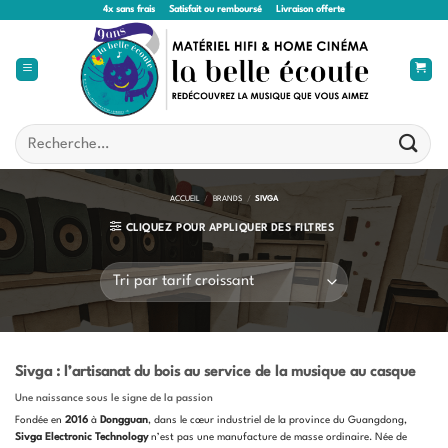
Passer
4x sans frais
Satisfait ou remboursé
Livraison offerte
au
contenu
Recherche
pour :
ACCUEIL
/
BRANDS
/
SIVGA
CLIQUEZ POUR APPLIQUER DES FILTRES
Sivga : l’artisanat du bois au service de la musique au casque
Une naissance sous le signe de la passion
Fondée en
2016
à
Dongguan
, dans le cœur industriel de la province du Guangdong,
Sivga Electronic Technology
n’est pas une manufacture de masse ordinaire. Née de