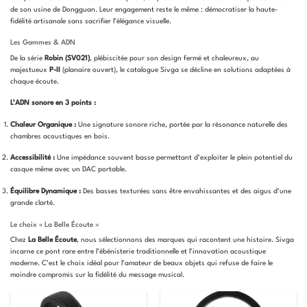
de son usine de Dongguan. Leur engagement reste le même : démocratiser la haute-
fidélité artisanale sans sacrifier l’élégance visuelle.
Les Gammes & ADN
De la série
Robin (SV021)
, plébiscitée pour son design fermé et chaleureux, au
majestueux
P-II
(planaire ouvert), le catalogue Sivga se décline en solutions adaptées à
chaque écoute.
L’ADN sonore en 3 points :
Chaleur Organique :
Une signature sonore riche, portée par la résonance naturelle des
chambres acoustiques en bois.
Accessibilité :
Une impédance souvent basse permettant d’exploiter le plein potentiel du
casque même avec un DAC portable.
Équilibre Dynamique :
Des basses texturées sans être envahissantes et des aigus d’une
grande clarté.
Le choix « La Belle Écoute »
Chez
La Belle Écoute
, nous sélectionnons des marques qui racontent une histoire. Sivga
incarne ce pont rare entre l’ébénisterie traditionnelle et l’innovation acoustique
moderne. C’est le choix idéal pour l’amateur de beaux objets qui refuse de faire le
moindre compromis sur la fidélité du message musical.