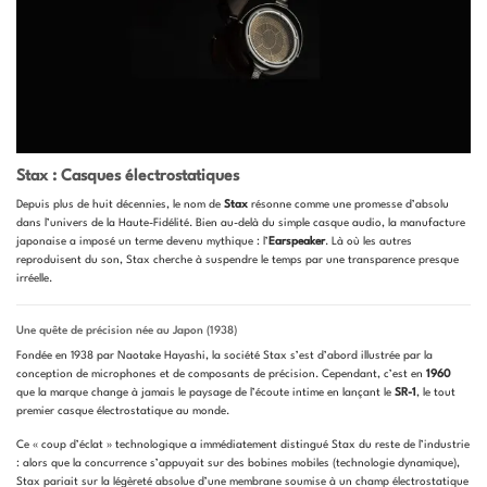
Stax : Casques électrostatiques
Depuis plus de huit décennies, le nom de
Stax
résonne comme une promesse d’absolu
dans l’univers de la Haute-Fidélité. Bien au-delà du simple casque audio, la manufacture
japonaise a imposé un terme devenu mythique : l’
Earspeaker
. Là où les autres
reproduisent du son, Stax cherche à suspendre le temps par une transparence presque
irréelle.
Une quête de précision née au Japon (1938)
Fondée en 1938 par Naotake Hayashi, la société Stax s’est d’abord illustrée par la
conception de microphones et de composants de précision. Cependant, c’est en
1960
que la marque change à jamais le paysage de l’écoute intime en lançant le
SR-1
, le tout
premier casque électrostatique au monde.
Ce « coup d’éclat » technologique a immédiatement distingué Stax du reste de l’industrie
: alors que la concurrence s’appuyait sur des bobines mobiles (technologie dynamique),
Stax pariait sur la légèreté absolue d’une membrane soumise à un champ électrostatique