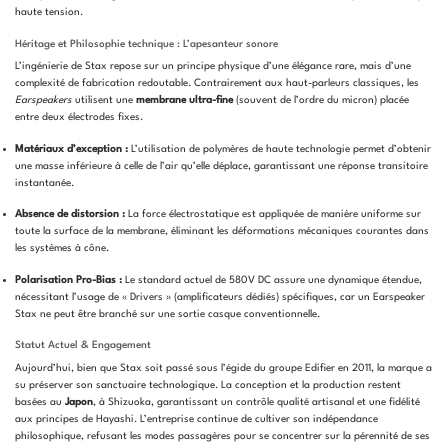
haute tension.
Héritage et Philosophie technique : L’apesanteur sonore
L’ingénierie de Stax repose sur un principe physique d’une élégance rare, mais d’une
complexité de fabrication redoutable. Contrairement aux haut-parleurs classiques, les
Earspeakers
utilisent une
membrane ultra-fine
(souvent de l’ordre du micron) placée
entre deux électrodes fixes.
Matériaux d’exception :
L’utilisation de polymères de haute technologie permet d’obtenir
une masse inférieure à celle de l’air qu’elle déplace, garantissant une réponse transitoire
instantanée.
Absence de distorsion :
La force électrostatique est appliquée de manière uniforme sur
toute la surface de la membrane, éliminant les déformations mécaniques courantes dans
les systèmes à cône.
Polarisation Pro-Bias :
Le standard actuel de 580V DC assure une dynamique étendue,
nécessitant l’usage de « Drivers » (amplificateurs dédiés) spécifiques, car un Earspeaker
Stax ne peut être branché sur une sortie casque conventionnelle.
Statut Actuel & Engagement
Aujourd’hui, bien que Stax soit passé sous l’égide du groupe Edifier en 2011, la marque a
su préserver son sanctuaire technologique. La conception et la production restent
basées au
Japon
, à Shizuoka, garantissant un contrôle qualité artisanal et une fidélité
aux principes de Hayashi. L’entreprise continue de cultiver son indépendance
philosophique, refusant les modes passagères pour se concentrer sur la pérennité de ses