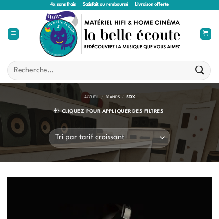
Passer
4x sans frais
Satisfait ou remboursé
Livraison offerte
au
contenu
Recherche
pour :
ACCUEIL
/
BRANDS
/
STAX
CLIQUEZ POUR APPLIQUER DES FILTRES