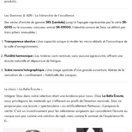
produits.
Les Gammes & ADN : La hiérarchie de l’excellence
Des séries d’entrée de gamme
SRS (Lambda)
jusqu’à l’apogée représentée par la série
SR-
009S
ou le nouveau vaisseau amiral
SR-X9000
, l’identité sonore de Stax se définit par
trois piliers immuables :
Transparence absolue :
Une capacité unique à révéler les micro-détails et l’acoustique de
la salle d’enregistrement.
Fluidité harmonique :
Les timbres sont restitués sans aucune agressivité, offrant une
écoute naturelle et dépourvue de fatigue.
Scène sonore holographique :
Une image spatiale d’une grande ouverture, libérée de la
sensation de « confinement » habituelle des casques.
Le choix « La Belle Écoute »
Intégrer Stax dans notre sélection était une évidence pour nous. Chez
La Belle Écoute
,
nous privilégions les matériels qui s’effacent au profit de l’émotion musicale. Stax ne
propose pas une écoute « spectaculaire » ou artificiellement flatteuse ; il propose la
vérité. C’est un investissement pour les mélomanes exigeants qui considèrent l’écoute au
casque non pas comme une solution de repli, mais comme le sommet de l’expérience Hi-
Fi.