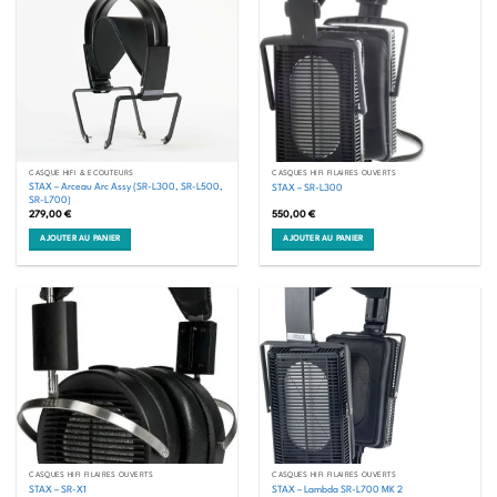
CASQUE HIFI & ÉCOUTEURS
CASQUES HIFI FILAIRES OUVERTS
STAX – Arceau Arc Assy (SR-L300, SR-L500,
STAX – SR-L300
SR-L700)
279,00
€
550,00
€
AJOUTER AU PANIER
AJOUTER AU PANIER
CASQUES HIFI FILAIRES OUVERTS
CASQUES HIFI FILAIRES OUVERTS
STAX – SR-X1
STAX – Lambda SR-L700 MK 2