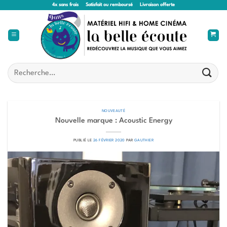
Passer
4x sans frais
Satisfait ou remboursé
Livraison offerte
au
contenu
Recherche
pour :
NOUVEAUTÉ
Nouvelle marque : Acoustic Energy
PUBLIÉ LE
26 FÉVRIER 2020
PAR
GAUTHIER