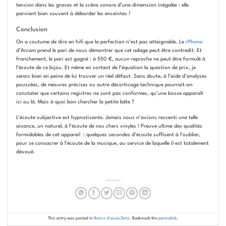
tension dans les graves et la scène sonore d’une dimension inégalée : elle
parvient bien souvent à déborder les enceintes !
Conclusion
On a coutume de dire en hifi que la perfection n’est pas atteignable. Le
rPhono
d’Arcam prend le pari de nous démontrer que cet adage peut être contredit. Et
franchement, le pari est gagné : à 550 €, aucun reproche ne peut être formulé à
l’écoute de ce bijou. Et même en sortant de l’équation la question de prix, je
serais bien en peine de lui trouver un réel défaut. Sans doute, à l’aide d’analyses
poussées, de mesures précises ou autre décorticage technique pourrait-on
constater que certains registres ne sont pas conformes, qu’une bosse apparaît
ici ou là. Mais à quoi bon chercher la petite bête ?
L’écoute subjective est hypnotisante. Jamais nous n’avions ressenti une telle
aisance, un naturel, à l’écoute de nos chers vinyles ! Preuve ultime des qualités
formidables de cet appareil : quelques secondes d’écoute suffisent à l’oublier,
pour se consacrer à l’écoute de la musique, au service de laquelle il est totalement
dévoué.
This entry was posted in
Bancs d'essai
,
Tests
. Bookmark the
permalink
.