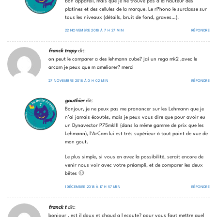
bon appareil, mais que je ne trouve pas à la hauteur des
platines et des cellules de la marque. Le rPhono le surclasse sur
tous les niveaux (détails, bruit de fond, graves…).
22 NOVEMBRE 2018 À 7 H 27 MIN
RÉPONDRE
franck trapy
dit:
on peut le comparer a des lehmann cube? jai un rega mk2 ,avec le
arcam je peux que m ameliorer? merci
27 NOVEMBRE 2018 À 0 H 02 MIN
RÉPONDRE
gauthier
dit:
Bonjour, je ne peux pas me prononcer sur les Lehmann que je
n’ai jamais écoutés, mais je peux vous dire que pour avoir eu
un Dynavector P75mkIII (dans la même gamme de prix que les
Lehmann), l’ArCam lui est très supérieur à tout point de vue de
mon gout.
Le plus simple, si vous en avez la possibilité, serait encore de
venir nous voir avec votre préampli, et de comparer les deux
bêtes 🙂
1 DÉCEMBRE 2018 À 17 H 57 MIN
RÉPONDRE
franck t
dit:
bonjour , est il doux et chaud a l ecoute? pour vous faut mettre quel