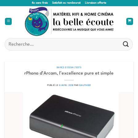
Passer
4x sans frais
Satisfait ou remboursé
Livraison offerte
au
contenu
Recherche
pour :
BANCS D'ESSAI
,
TESTS
rPhono d’Arcam, l’excellence pure et simple
PUBLIÉ LE
8 AVRIL 2018
PAR
GAUTHIER