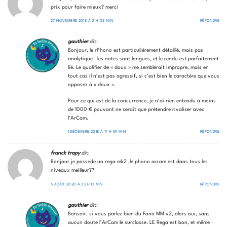
prix pour faire mieux? merci
27 NOVEMBRE 2018 À 0 H 03 MIN
RÉPONDRE
gauthier
dit:
Bonjour, le rPhono est particulièrement détaillé, mais pas
analytique : les notes sont longues, et le rendu est parfaitement
lié. Le qualifier de « doux » me semblerait impropre, mais en
tout cas il n’est pas agressif, si c’est bien le caractère que vous
opposez à « doux ».
Pour ce qui est de la concurrence, je n’ai rien entendu à moins
de 1000 € pouvant ne serait que prétendre rivaliser avec
l’ArCam.
1 DÉCEMBRE 2018 À 17 H 59 MIN
RÉPONDRE
franck trapy
dit:
Bonjour je possede un rega mk2 ,le phono arcam est dans tous les
niveaux meilleur??
5 AOÛT 2020 À 23 H 13 MIN
RÉPONDRE
gauthier
dit:
Bonsoir, si vous parlez bien du Fono MM v2, alors oui, sans
aucun doute l’ArCam le surclasse. LE Rega est bon, et même