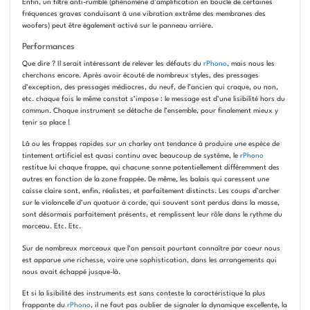
Enfin, un filtre anti-rumble (phénomène d’amplification en boucle de certaines
fréquences graves conduisant à une vibration extrême des membranes des
woofers) peut être également activé sur le panneau arrière.
Performances
Que dire ? Il serait intéressant de relever les défauts du
rPhono
, mais nous les
cherchons encore. Après avoir écouté de nombreux styles, des pressages
d’exception, des pressages médiocres, du neuf, de l’ancien qui craque, ou non,
etc. chaque fois le même constat s’impose : le message est d’une lisibilité hors du
commun. Chaque instrument se détache de l’ensemble, pour finalement mieux y
tenir sa place !
Là ou les frappes rapides sur un charley ont tendance à produire une espèce de
tintement artificiel est quasi continu avec beaucoup de système, le
rPhono
restitue lui chaque frappe, qui chacune sonne potentiellement différemment des
autres en fonction de la zone frappée. De même, les balais qui caressent une
caisse claire sont, enfin, réalistes, et parfaitement distincts. Les coups d’archer
sur le violoncelle d’un quatuor à corde, qui souvent sont perdus dans la masse,
sont désormais parfaitement présents, et remplissent leur rôle dans le rythme du
morceau. Etc. Etc.
Sur de nombreux morceaux que l’on pensait pourtant connaître par coeur nous
est apparue une richesse, voire une sophistication, dans les arrangements qui
nous avait échappé jusque-là.
Et si la lisibilité des instruments est sans conteste la caractéristique la plus
frappante du
rPhono
, il ne faut pas oublier de signaler la dynamique excellente, la