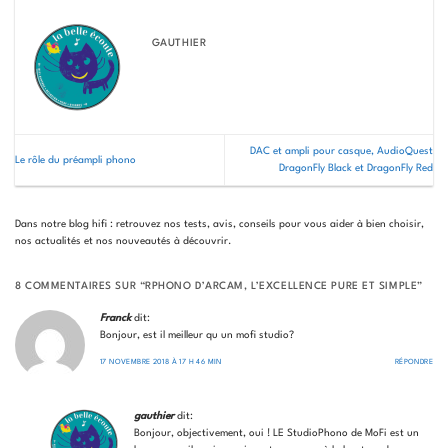
GAUTHIER
DAC et ampli pour casque, AudioQuest
Le rôle du préampli phono
DragonFly Black et DragonFly Red
Dans notre blog hifi : retrouvez nos tests, avis, conseils pour vous aider à bien choisir,
nos actualités et nos nouveautés à découvrir.
8 COMMENTAIRES SUR “
RPHONO D’ARCAM, L’EXCELLENCE PURE ET SIMPLE
”
Franck
dit:
Bonjour, est il meilleur qu un mofi studio?
17 NOVEMBRE 2018 À 17 H 46 MIN
RÉPONDRE
gauthier
dit:
Bonjour, objectivement, oui ! LE StudioPhono de MoFi est un