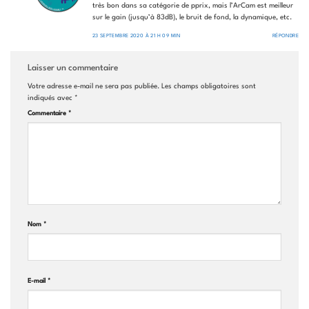
très bon dans sa catégorie de pprix, mais l’ArCam est meilleur
sur le gain (jusqu’à 83dB), le bruit de fond, la dynamique, etc.
23 SEPTEMBRE 2020 À 21 H 09 MIN
RÉPONDRE
Laisser un commentaire
Votre adresse e-mail ne sera pas publiée.
Les champs obligatoires sont
indiqués avec
*
Commentaire
*
Nom
*
E-mail
*