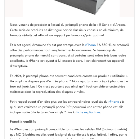
Nous venons de procéder à l’essai du préampli phono de la « R Serie » d’Arcam.
Cette série de produits se distingue par de classieux chassis en aluminium, de
formats réduits, et offrant un rapport performance/prix optimal.
Et à cet égard, Arcam ne s’y est pas trompé avec le
rPhono
! A 550 €, ce préampli
offre des performances tout simplement extraordinaires. Si beaucoup de
préamplis phono du marché sont bons, et si certains sont même très bons voire
excellents, le rPhono est quant à lui encore à part. Il est clairement un appareil
d’exception.
En effet, le préampli phono est souvent considéré comme un produit « utilitaire ».
Un ampli ne dispose pas d’entrée phono ? Alors ajoutons un pré-pré phono est le
tour est joué. Las ! Ce n’est pourtant pas ainsi qu’il faut considérer cette pièce
maîtresse dans la reproduction des disques vinyles.
Petit rappel avant d’en dire plus sur les extraordinaires qualités du
rPhono
: à
quoi sert vraiment un préampli phono ? Et pourquoi une entrée phono est-elle
indispensable à la lecture d’un vinyle ? Lire la
fiche explicative
.
Fonctionnalités
Le rPhono est un préampli compatible tant avec les cellules MM (à aimant mobile)
que MC (à bobine mobile, dont le signal de sortie est le plus faible). Il offre, par le