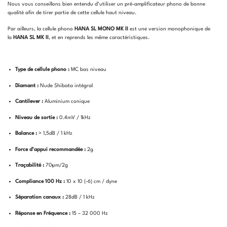
Nous vous conseillons bien entendu d’utiliser un pré-amplificateur phono de bonne
qualité afin de tirer partie de cette cellule haut niveau.
Par ailleurs, la cellule phono
HANA SL MONO
MK II
est une version monophonique de
la
HANA SL MK II
, et en reprends les même caractéristiques.
Type de cellule phono :
MC bas niveau
Diamant :
Nude Shibata intégral
Cantilever :
Aluminium conique
Niveau de sortie :
0.4mV / 1kHz
Balance :
> 1,5dB / 1 kHz
Force d’appui recommandée :
2g
Traçabilité :
70µm/2g
Compliance 100 Hz :
10 x 10 (-6) cm / dyne
Séparation canaux :
28dB / 1 kHz
Réponse en Fréquence :
15 – 32 000 Hz