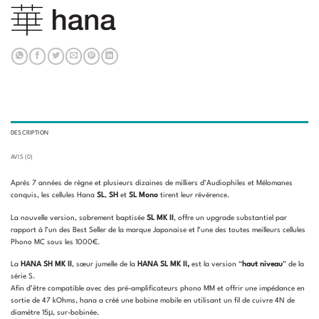
DESCRIPTION
AVIS (0)
Après 7 années de règne et plusieurs dizaines de milliers d’Audiophiles et Mélomanes
conquis, les cellules Hana
SL
,
SH
et
SL Mono
tirent leur révérence.
La nouvelle version, sobrement baptisée
SL MK II
, offre un upgrade substantiel par
rapport à l’un des Best Seller de la marque Japonaise et l’une des toutes meilleurs cellules
Phono MC sous les 1000€.
La
HANA SH
MK II
, sœur jumelle de la
HANA SL MK II,
est la version “
haut niveau
” de la
série S.
Afin d’être compatible avec des pré-amplificateurs phono MM et offrir une impédance en
sortie de 47 kOhms, hana a créé une bobine mobile en utilisant un fil de cuivre 4N de
diamètre 15μ, sur-bobinée.