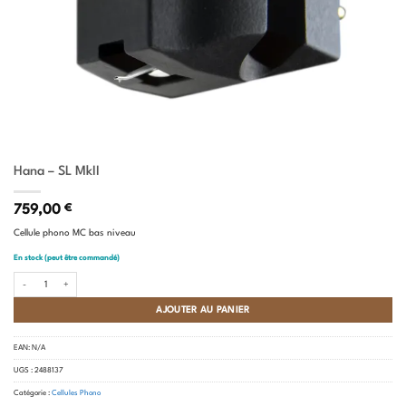
Hana – SL MkII
759,00
€
Cellule phono MC bas niveau
En stock (peut être commandé)
quantité de Hana - SL MkII
AJOUTER AU PANIER
EAN:
N/A
UGS :
2488137
Catégorie :
Cellules Phono