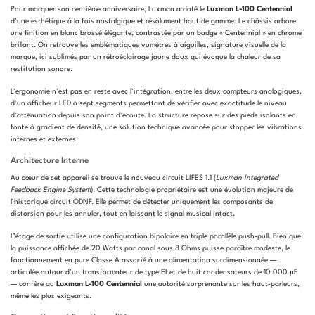
Pour marquer son centième anniversaire, Luxman a doté le
Luxman L-100 Centennial
d’une esthétique à la fois nostalgique et résolument haut de gamme. Le châssis arbore
une finition en blanc brossé élégante, contrastée par un badge « Centennial » en chrome
brillant. On retrouve les emblématiques vumètres à aiguilles, signature visuelle de la
marque, ici sublimés par un rétroéclairage jaune doux qui évoque la chaleur de sa
restitution sonore.
L’ergonomie n’est pas en reste avec l’intégration, entre les deux compteurs analogiques,
d’un afficheur LED à sept segments permettant de vérifier avec exactitude le niveau
d’atténuation depuis son point d’écoute. La structure repose sur des pieds isolants en
fonte à gradient de densité, une solution technique avancée pour stopper les vibrations
internes et externes.
Architecture Interne
Au cœur de cet appareil se trouve le nouveau circuit LIFES 1.1 (
Luxman Integrated
Feedback Engine System
). Cette technologie propriétaire est une évolution majeure de
l’historique circuit ODNF. Elle permet de détecter uniquement les composants de
distorsion pour les annuler, tout en laissant le signal musical intact.
L’étage de sortie utilise une configuration bipolaire en triple parallèle push-pull. Bien que
la puissance affichée de 20 Watts par canal sous 8 Ohms puisse paraître modeste, le
fonctionnement en pure Classe A associé à une alimentation surdimensionnée —
articulée autour d’un transformateur de type EI et de huit condensateurs de 10 000 µF
— confère au
Luxman L-100 Centennial
une autorité surprenante sur les haut-parleurs,
même les plus exigeants.