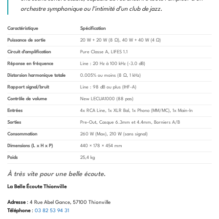
orchestre symphonique ou l’intimité d’un club de jazz.
Caractéristique
Spécification
Puissance de sortie
20 W + 20 W (8 Ω), 40 W + 40 W (4 Ω)
Circuit d’amplification
Pure Classe A, LIFES 1.1
Réponse en fréquence
Line : 20 Hz à 100 kHz (-3.0 dB)
Distorsion harmonique totale
0.005% ou moins (8 Ω, 1 kHz)
Rapport signal/bruit
Line : 98 dB ou plus (IHF-A)
Contrôle de volume
New LECUA1000 (88 pas)
Entrées
4x RCA Line, 1x XLR Bal, 1x Phono (MM/MC), 1x Main-In
Sorties
Pre-Out, Casque 6.3mm et 4.4mm, Borniers A/B
Consommation
260 W (Max), 210 W (sans signal)
Dimensions (L x H x P)
440 × 178 × 454 mm
Poids
25,4 kg
À très vite pour une belle écoute
.
La Belle Écoute Thionville
Adresse
: 4 Rue Abel Gance, 57100 Thionville
Téléphone
:
03 82 53 94 31