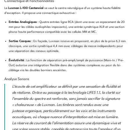
Connectique et Fonctionnalités
Le
Luxman L-100 Centennial
se veut le centre névralgique d’un système haute fidélité
d’exception. Il propose une connectique exhaustive :
Entrées Analogiques
: Quatre entrées ligne RCA (dont une avec un espacement de 20
mm pour les câbles audiophiles imposants), une entrée symétrique XLR et une section
phono haute performance compatible avec les cellules MM et MC.
Sorties Casques
: En façade, Luxman innove en proposant, en plus de la prise 6,3 mm
classique, une sortie symétrique 4,4 mm avec câblages de masse indépendants pour
une séparation des canaux optimale.
Évolutivité
: La fonction de séparation pré-ampli/ampli de puissance (Main-In / Pre-
Out) autorise une intégration flexible dans des systèmes complexes ou pour du bi-
câblage via les doubles borniers enceintes.
Analyse Sonore
L’écoute de cet amplificateur se définit par une sensation de fluidité et
de réalisme. Grâce au passage à la technologie LIFES 1.1, la clarté sur
l’ensemble du spectre est renforcée, sans jamais sacrifier la signature
« chaleureuse » de Luxman. Les timbres sont rendus avec une
justesse organique, particulièrement sur les voix et les instruments
acoustiques, où chaque nuance d’interprétation est mise en lumière.
La réserve de courant de l’alimentation assure une dynamique vive et
une scène sonore stable, capable de retranscrire toute l’ampleur d’un