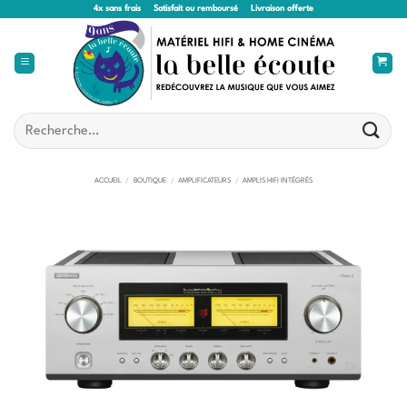
Passer
4x sans frais
Satisfait ou remboursé
Livraison offerte
au
contenu
Recherche
pour :
ACCUEIL
/
BOUTIQUE
/
AMPLIFICATEURS
/
AMPLIS HIFI INTÉGRÉS