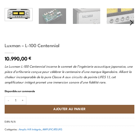
Luxman – L-100 Centennial
10.990,00
€
Le Luxman L-100 Centennial incarne le sommet de l’ingénierie acoustique japonaise, une
pièce d’orfèvrerie conçue pour célébrer le centenaire d’une marque légendaire. Alliant la
chaleur incomparable de la pure Classe A aux circuits de pointe LIFES 1.1, cet
amplificateur intégré promet une immersion sonore d’une fidélité rare.
Disponible sur commande
quantité de Luxman - L-100 Centennial
AJOUTER AU PANIER
EAN:
N/A
Catégories :
Amplis Hifi Intégrés
,
AMPLIFICATEURS