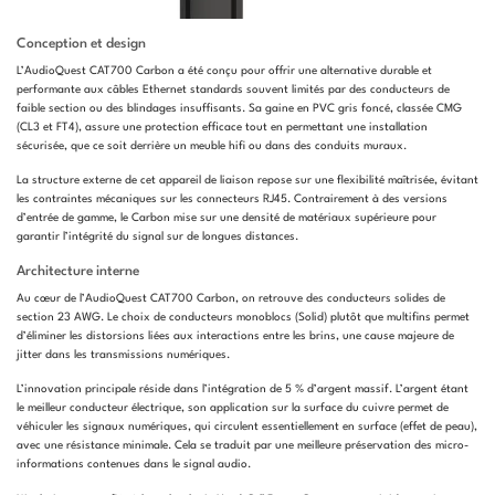
Conception et design
L’AudioQuest CAT700 Carbon a été conçu pour offrir une alternative durable et
performante aux câbles Ethernet standards souvent limités par des conducteurs de
faible section ou des blindages insuffisants. Sa gaine en PVC gris foncé, classée CMG
(CL3 et FT4), assure une protection efficace tout en permettant une installation
sécurisée, que ce soit derrière un meuble hifi ou dans des conduits muraux.
La structure externe de cet appareil de liaison repose sur une flexibilité maîtrisée, évitant
les contraintes mécaniques sur les connecteurs RJ45. Contrairement à des versions
d’entrée de gamme, le Carbon mise sur une densité de matériaux supérieure pour
garantir l’intégrité du signal sur de longues distances.
Architecture interne
Au cœur de l’AudioQuest CAT700 Carbon, on retrouve des conducteurs solides de
section 23 AWG. Le choix de conducteurs monoblocs (Solid) plutôt que multifins permet
d’éliminer les distorsions liées aux interactions entre les brins, une cause majeure de
jitter dans les transmissions numériques.
L’innovation principale réside dans l’intégration de 5 % d’argent massif. L’argent étant
le meilleur conducteur électrique, son application sur la surface du cuivre permet de
véhiculer les signaux numériques, qui circulent essentiellement en surface (effet de peau),
avec une résistance minimale. Cela se traduit par une meilleure préservation des micro-
informations contenues dans le signal audio.