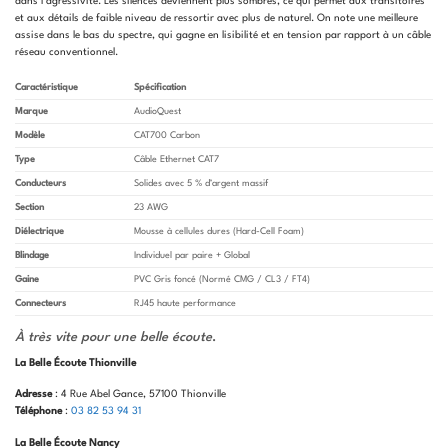
dans l’agressivité. Les silences deviennent plus sombres, ce qui permet aux transitoires
et aux détails de faible niveau de ressortir avec plus de naturel. On note une meilleure
assise dans le bas du spectre, qui gagne en lisibilité et en tension par rapport à un câble
réseau conventionnel.
Caractéristique
Spécification
Marque
AudioQuest
Modèle
CAT700 Carbon
Type
Câble Ethernet CAT7
Conducteurs
Solides avec 5 % d’argent massif
Section
23 AWG
Diélectrique
Mousse à cellules dures (Hard-Cell Foam)
Blindage
Individuel par paire + Global
Gaine
PVC Gris foncé (Normé CMG / CL3 / FT4)
Connecteurs
RJ45 haute performance
À très vite pour une belle écoute
.
La Belle Écoute Thionville
Adresse
: 4 Rue Abel Gance, 57100 Thionville
Téléphone
:
03 82 53 94 31
La Belle Écoute Nancy