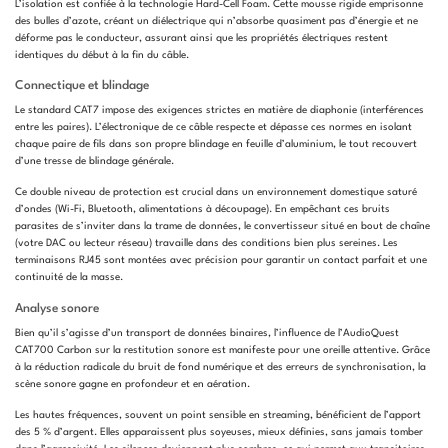
L’isolation est confiée à la technologie Hard-Cell Foam. Cette mousse rigide emprisonne
des bulles d’azote, créant un diélectrique qui n’absorbe quasiment pas d’énergie et ne
déforme pas le conducteur, assurant ainsi que les propriétés électriques restent
identiques du début à la fin du câble.
Connectique et blindage
Le standard CAT7 impose des exigences strictes en matière de diaphonie (interférences
entre les paires). L’électronique de ce câble respecte et dépasse ces normes en isolant
chaque paire de fils dans son propre blindage en feuille d’aluminium, le tout recouvert
d’une tresse de blindage générale.
Ce double niveau de protection est crucial dans un environnement domestique saturé
d’ondes (Wi-Fi, Bluetooth, alimentations à découpage). En empêchant ces bruits
parasites de s’inviter dans la trame de données, le convertisseur situé en bout de chaîne
(votre DAC ou lecteur réseau) travaille dans des conditions bien plus sereines. Les
terminaisons RJ45 sont montées avec précision pour garantir un contact parfait et une
continuité de la masse.
Analyse sonore
Bien qu’il s’agisse d’un transport de données binaires, l’influence de l’AudioQuest
CAT700 Carbon sur la restitution sonore est manifeste pour une oreille attentive. Grâce
à la réduction radicale du bruit de fond numérique et des erreurs de synchronisation, la
scène sonore gagne en profondeur et en aération.
Les hautes fréquences, souvent un point sensible en streaming, bénéficient de l’apport
des 5 % d’argent. Elles apparaissent plus soyeuses, mieux définies, sans jamais tomber