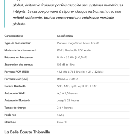
global, évitant la froideur parfois associée aux systèmes numériques
intégrés. Le casque parvient à séparer chaque instrument avec une
netteté saisissante, tout en conservant une cohérence musicale
globale.
Caractéristique
Spécification
Type de transducteur
Planaire magnétique haute fidélité
Modes de fonctionnement
Wi-Fi, Bluetooth, USB Audio
Réponse en fréquence
8 Hz – 65 kHz (± 0,5 dB)
Séparation des canaux
105 dB à 1 kHz
Formats PCM (USB)
44,1 kHz à 768 kHz (16 / 24 / 32 bits)
Formats DSD (USB)
DSD64 à DSD512
Codecs Bluetooth
SBC, AAC, aptX, aptX HD, LDAC
Autonomie Wi-Fi
6,5 à 7,5 heures
Autonomie Bluetooth
Jusqu’à 23 heures
Temps de charge
3 à 4 heures
Poids net
452 g
Structure
Ouverte
La Belle Écoute Thionville