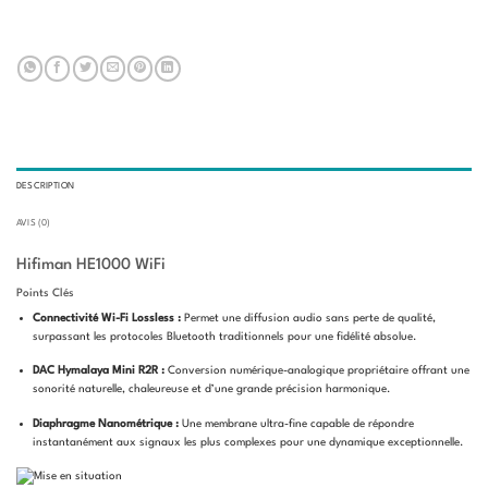
DESCRIPTION
AVIS (0)
Hifiman HE1000 WiFi
Points Clés
Connectivité Wi-Fi Lossless :
Permet une diffusion audio sans perte de qualité,
surpassant les protocoles Bluetooth traditionnels pour une fidélité absolue.
DAC Hymalaya Mini R2R :
Conversion numérique-analogique propriétaire offrant une
sonorité naturelle, chaleureuse et d’une grande précision harmonique.
Diaphragme Nanométrique :
Une membrane ultra-fine capable de répondre
instantanément aux signaux les plus complexes pour une dynamique exceptionnelle.