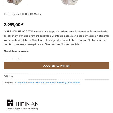
Hifiman – HE1000 WiFi
2.959,00
€
Le HIFIMAN HE1000 WiFi marque une étape historique dans le monde de la haute fidélité
en devenant l’un des premiers casques ouverts de classe mondiale à intégrer un streamer
Wi-Fi haute résolution. Alliant la technologie des aimants furtifs à une électronique de
pointe, il propose une expérience d’écoute sans fil sans précédent.
Disponible sur commande
quantité de Hifiman - HE1000 WiFi
AJOUTER AU PANIER
EAN:
N/A
Catégories :
Casques Hifi Filaires Ouverts
,
Casques Wifi-Streaming (Sans Fil) HIFI