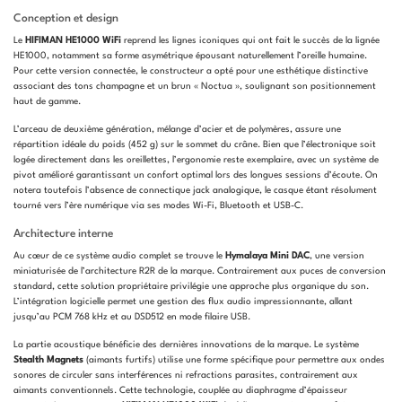
Conception et design
Le
HIFIMAN HE1000 WiFi
reprend les lignes iconiques qui ont fait le succès de la lignée
HE1000, notamment sa forme asymétrique épousant naturellement l’oreille humaine.
Pour cette version connectée, le constructeur a opté pour une esthétique distinctive
associant des tons champagne et un brun « Noctua », soulignant son positionnement
haut de gamme.
L’arceau de deuxième génération, mélange d’acier et de polymères, assure une
répartition idéale du poids (452 g) sur le sommet du crâne. Bien que l’électronique soit
logée directement dans les oreillettes, l’ergonomie reste exemplaire, avec un système de
pivot amélioré garantissant un confort optimal lors des longues sessions d’écoute. On
notera toutefois l’absence de connectique jack analogique, le casque étant résolument
tourné vers l’ère numérique via ses modes Wi-Fi, Bluetooth et USB-C.
Architecture interne
Au cœur de ce système audio complet se trouve le
Hymalaya Mini DAC
, une version
miniaturisée de l’architecture R2R de la marque. Contrairement aux puces de conversion
standard, cette solution propriétaire privilégie une approche plus organique du son.
L’intégration logicielle permet une gestion des flux audio impressionnante, allant
jusqu’au PCM 768 kHz et au DSD512 en mode filaire USB.
La partie acoustique bénéficie des dernières innovations de la marque. Le système
Stealth Magnets
(aimants furtifs) utilise une forme spécifique pour permettre aux ondes
sonores de circuler sans interférences ni refractions parasites, contrairement aux
aimants conventionnels. Cette technologie, couplée au diaphragme d’épaisseur