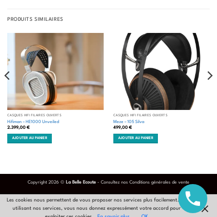
PRODUITS SIMILAIRES
CASQUES HIFI FILAIRES OUVERTS
CASQUES HIFI FILAIRES OUVERTS
Hifiman – HE1000 Unveiled
Meze – 105 Silva
2.399,00
€
499,00
€
AJOUTER AU PANIER
AJOUTER AU PANIER
Copyright 2026 ©
La Belle Ecoute
- Consultez nos
Conditions générales de vente
Les cookies nous permettent de vous proposer nos services plus facilement. En
utilisant nos services, vous nous donnez expressément votre accord pour
exploiter ces cookies.
En savoir plus
OK