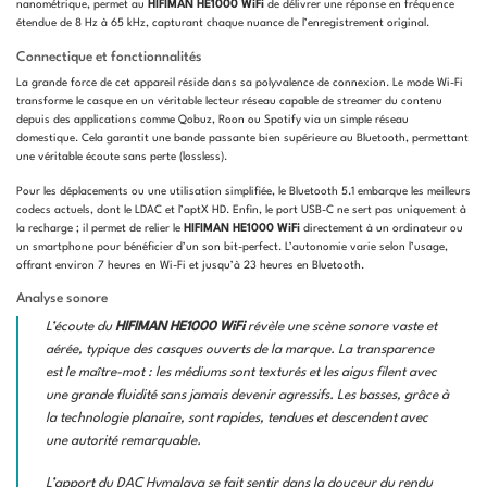
nanométrique, permet au
HIFIMAN HE1000 WiFi
de délivrer une réponse en fréquence
étendue de 8 Hz à 65 kHz, capturant chaque nuance de l’enregistrement original.
Connectique et fonctionnalités
La grande force de cet appareil réside dans sa polyvalence de connexion. Le mode Wi-Fi
transforme le casque en un véritable lecteur réseau capable de streamer du contenu
depuis des applications comme Qobuz, Roon ou Spotify via un simple réseau
domestique. Cela garantit une bande passante bien supérieure au Bluetooth, permettant
une véritable écoute sans perte (lossless).
Pour les déplacements ou une utilisation simplifiée, le Bluetooth 5.1 embarque les meilleurs
codecs actuels, dont le LDAC et l’aptX HD. Enfin, le port USB-C ne sert pas uniquement à
la recharge ; il permet de relier le
HIFIMAN HE1000 WiFi
directement à un ordinateur ou
un smartphone pour bénéficier d’un son bit-perfect. L’autonomie varie selon l’usage,
offrant environ 7 heures en Wi-Fi et jusqu’à 23 heures en Bluetooth.
Analyse sonore
L’écoute du
HIFIMAN HE1000 WiFi
révèle une scène sonore vaste et
aérée, typique des casques ouverts de la marque. La transparence
est le maître-mot : les médiums sont texturés et les aigus filent avec
une grande fluidité sans jamais devenir agressifs. Les basses, grâce à
la technologie planaire, sont rapides, tendues et descendent avec
une autorité remarquable.
L’apport du DAC Hymalaya se fait sentir dans la douceur du rendu