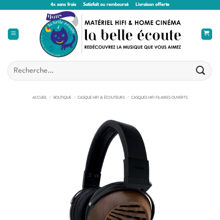
Passer
4x sans frais
Satisfait ou remboursé
Livraison offerte
au
contenu
Recherche
pour :
ACCUEIL
/
BOUTIQUE
/
CASQUE HIFI & ÉCOUTEURS
/
CASQUES HIFI FILAIRES OUVERTS