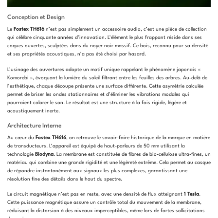
Conception et Design
Le
Fostex TH616
n’est pas simplement un accessoire audio, c’est une pièce de collection
qui célèbre cinquante années d’innovation. L’élément le plus frappant réside dans ses
coques ouvertes, sculptées dans du noyer noir massif. Ce bois, reconnu pour sa densité
et ses propriétés acoustiques, n’a pas été choisi par hasard.
L’usinage des ouvertures adopte un motif unique rappelant le phénomène japonais «
Komorebi », évoquant la lumière du soleil filtrant entre les feuilles des arbres. Au-delà de
l’esthétique, chaque découpe présente une surface différente. Cette asymétrie calculée
permet de briser les ondes stationnaires et d’éliminer les vibrations modales qui
pourraient colorer le son. Le résultat est une structure à la fois rigide, légère et
acoustiquement inerte.
Architecture Interne
Au cœur du
Fostex TH616
, on retrouve le savoir-faire historique de la marque en matière
de transducteurs. L’appareil est équipé de haut-parleurs de 50 mm utilisant la
technologie
Biodyna
. La membrane est constituée de fibres de bio-cellulose ultra-fines, un
matériau qui combine une grande rigidité et une légèreté extrême. Cela permet au casque
de répondre instantanément aux signaux les plus complexes, garantissant une
résolution fine des détails dans le haut du spectre.
Le circuit magnétique n’est pas en reste, avec une densité de flux atteignant
1 Tesla
.
Cette puissance magnétique assure un contrôle total du mouvement de la membrane,
réduisant la distorsion à des niveaux imperceptibles, même lors de fortes sollicitations