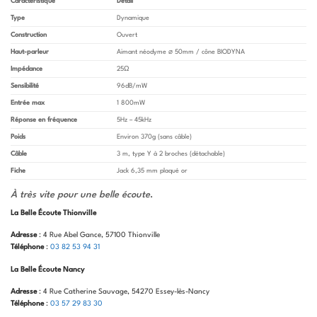
Caractéristique
Détail
Type
Dynamique
Construction
Ouvert
Haut-parleur
Aimant néodyme ⌀ 50mm / cône BIODYNA
Impédance
25Ω
Sensibilité
96dB/mW
Entrée max
1 800mW
Réponse en fréquence
5Hz – 45kHz
Poids
Environ 370g (sans câble)
Câble
3 m, type Y à 2 broches (dét
achable)
Fiche
Jack 6,35 mm plaqué or
À très vite pour une belle écoute
.
La Belle Écoute Thionville
Adresse
: 4 Rue Abel Gance, 57100 Thionville
Téléphone
:
03 82 53 94 31
La Belle Écoute Nancy
Adresse
: 4 Rue Catherine Sauvage, 54270 Essey-lès-Nancy
Téléphone
:
03 57 29 83 30