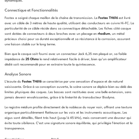
dynamiques.
Connectique et Fonctionnalités
Fostex a soigné chaque maillon de la chaîne de transmission. Le
Fostex TH616
est livré
avec un câble de 3 mètres de haute qualité, utilisant des conducteurs en cuivre Hi-FC. La
particularité de ce câble réside dans sa connectique détachable. Les fiches côté casque
sont dotées de connecteurs à deux broches avec un placage en
rhodium
, un métal
précieux choisi pour sa dureté exceptionnelle et sa résistance à la corrosion, assurant
une liaison stable sur le long terme.
Bien que le casque soit fourni avec un connecteur Jack 6,35 mm plaqué or, sa faible
impédance de
25 Ohms
le rend relativement facile à driver, bien qu’un amplificateur
dédié soit recommandé pour en extraire toute la quintessence.
Analyse Sonore
L’écoute du
Fostex TH616
se caractérise par une sensation d’espace et de naturel
saisissante. Grâce à sa conception ouverte, la scène sonore se déploie bien au-delà des
limites physiques des coques. Les basses sont restituées avec une belle extension, sans
jamais devenir envahissantes, grâce à la linéarité du transducteur Biodyna.
Le registre médium profite directement de la noblesse du noyer noir, offrant une texture
organique particulièrement flatteuse sur les voix et les instruments acoustiques. Les
aigus sont détaillés, filant très haut (jusqu’à 45 kHz), mais conservent une douceur qui
évite toute sibilance. C’est une signature sonore équilibrée, qui privilégie l’émotion et la
transparence.