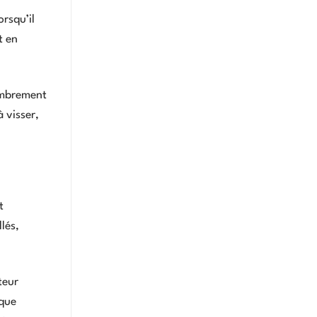
orsqu’il
t en
combrement
 visser,
t
lés,
teur
sque