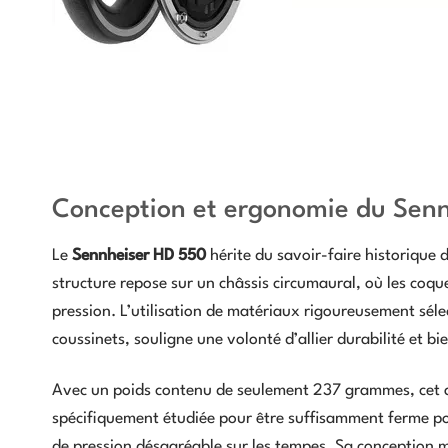
Conception et ergonomie du Sen
Le
Sennheiser HD 550
hérite du savoir-faire historique
structure repose sur un châssis circumaural, où les coqu
pression. L’utilisation de matériaux rigoureusement séle
coussinets, souligne une volonté d’allier durabilité et bi
Avec un poids contenu de seulement 237 grammes, cet app
spécifiquement étudiée pour être suffisamment ferme pour
de pression désagréable sur les tempes. Sa conception m