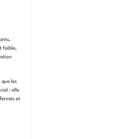
ants,
 faible,
ration
 que les
ial : elle
 fermés et