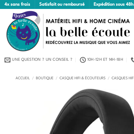
Passer
4x sans frais
Satisfait ou remboursé
Expédition sous 48h
au
contenu
UNE QUESTION ? UN CONSEIL ?
10H-12H ET 14H-18H
ACCUEIL
/
BOUTIQUE
/
CASQUE HIFI & ÉCOUTEURS
/
CASQUES HIF