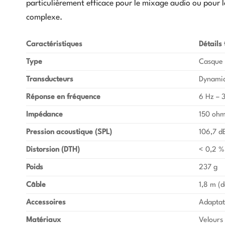
particulièrement efficace pour le mixage audio ou pour 
complexe.
Caractéristiques
Détails
Type
Casque 
Transducteurs
Dynamiq
Réponse en fréquence
6 Hz – 
Impédance
150 oh
Pression acoustique (SPL)
106,7 d
Distorsion (DTH)
< 0,2 %
Poids
237 g
Câble
1,8 m (
Accessoires
Adaptat
Matériaux
Velours 