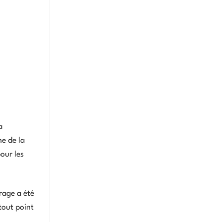
a
ne de la
our les
rage a été
tout point