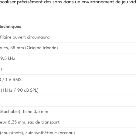
localiser précisément des sons dans un environnement de jeu vi
 techniques
filaire ouvert circumaural
ues, 38 mm (Origine Irlande)
39,5 kHz
ms
B / 1 V RMS
 (1 kHz / 90 dB SPL)
détachable), fiche 3,5 mm
eur 6,35 mm, sac de transport
(coussinets), cuir synthétique (arceau)