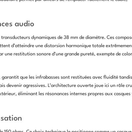
nces audio
es transducteurs dynamiques de 38 mm de diamètre. Ces compos
ettent d’atteindre une distorsion harmonique totale extrêmement
par une restitution sonore d’une grande pureté, exempte de colo
garantit que les infrabasses sont restituées avec fluidité tandis
 devenir agressives. L’architecture ouverte joue ici un rôle cruc
xtérieur, éliminant les résonances internes propres aux casques
isation
e 150 ohms. Ce choix technique le positionne comme un casque