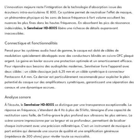
L’innovation majeure reste l’intégration de la technologie d’absorption issue des
écouteurs intra-auriculaires IE 800. Ce système permet de neutraliser l’effet de masque,
un phénomène physique où les sons de basse fréquence à fort volume occultent les
nuances les plus fines dans les hautes fréquences. En absorbant les pics de résonance
indésirables, le
Sennheiser HD-800S
libère une richesse de détails auparavant
inaccessibles.
Connectique et fonctionnalités
Pensé pour les systèmes audio haut de gamme, le casque est doté de câbles de
modulation spécialement développés avec des conducteurs blindés en cuivre OFC plaqué
argent. La gaine en kevlar assure une protection optimale et un amortissement efficace.
Pour répondre aux besoins des audiophiles modernes, Sennheiser livre l’appareil avec
deux câbles : un câble classique jack 6,35 mm et un câble symétrique à connecteur
Pentaconn 4,4 mm. Ce dernier est particulièrement recommandé pour exploiter le plein
potentiel du casque sur des amplificateurs symétriques, garantissant une séparation des
canaux et une dynamique accrues.
Analyse sonore
À l’écoute, le
Sennheiser HD-800S
se distingue par une transparence exceptionnelle. La
réponse en fréquence, s’étendant de 4 Hz à plus de 51 kHz, témoigne d’une capacité de
restitution sans faille, de l’infra-grave le plus profond aux ultrasons les plus aériens. La
scène sonore impressionne par sa largeur et sa profondeur, permettant de localiser
chaque instrument avec une précision millimétrique. C’est un instrument de musique à
part entière qui demande une source de qualité et une amplification généreuse
(impédance de 300 ohms) pour révéler toute sa musicalité.