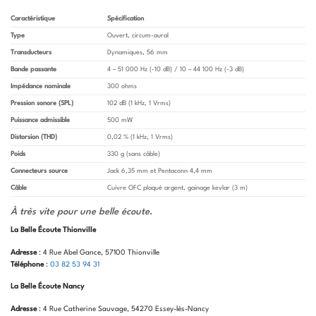
Caractéristique
Spécification
Type
Ouvert, circum-aural
Transducteurs
Dynamiques, 56 mm
Bande passante
4 – 51 000 Hz (-10 dB) / 10 – 44 100 Hz (-3 dB)
Impédance nominale
300 ohms
Pression sonore (SPL)
102 dB (1 kHz, 1 Vrms)
Puissance admissible
500 mW
Distorsion (THD)
0,02 % (1 kHz, 1 Vrms)
Poids
330 g (sans câble)
Connecteurs source
Jack 6,35 mm et Pentaconn 4,4 mm
Câble
Cuivre OFC plaqué argent, gainage kevlar (3 m)
À très vite pour une belle écoute
.
La Belle Écoute Thionville
Adresse
: 4 Rue Abel Gance, 57100 Thionville
Téléphone
:
03 82 53 94 31
La Belle Écoute Nancy
Adresse
: 4 Rue Catherine Sauvage, 54270 Essey-lès-Nancy