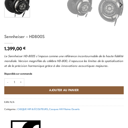
Sennheiser – HD800S
1.399,00
€
Le Sennheiser HD-800S s’impose comme une référence incontournable de la haute fidélité
mondiale. Version magnifiée du célèbre HD-800, il repousse les limites de la spatialisation
et de la précision harmonique grâce à des innovations acoustiques majeures.
Disponible sur commande
quantité de Sennheiser - HD800S
AJOUTER AU PANIER
EAN:
N/A
Catégories :
CASQUE HIFI & ÉCOUTEURS
,
Casques Hifi Filaires Ouverts