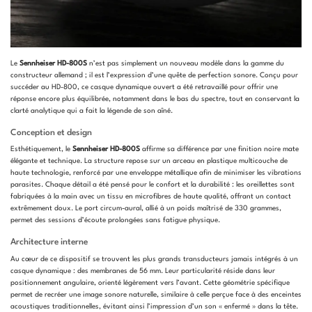
Le
Sennheiser HD-800S
n’est pas simplement un nouveau modèle dans la gamme du
constructeur allemand ; il est l’expression d’une quête de perfection sonore. Conçu pour
succéder au HD-800, ce casque dynamique ouvert a été retravaillé pour offrir une
réponse encore plus équilibrée, notamment dans le bas du spectre, tout en conservant la
clarté analytique qui a fait la légende de son aîné.
Conception et design
Esthétiquement, le
Sennheiser HD-800S
affirme sa différence par une finition noire mate
élégante et technique. La structure repose sur un arceau en plastique multicouche de
haute technologie, renforcé par une enveloppe métallique afin de minimiser les vibrations
parasites. Chaque détail a été pensé pour le confort et la durabilité : les oreillettes sont
fabriquées à la main avec un tissu en microfibres de haute qualité, offrant un contact
extrêmement doux. Le port circum-aural, allié à un poids maîtrisé de 330 grammes,
permet des sessions d’écoute prolongées sans fatigue physique.
Architecture interne
Au cœur de ce dispositif se trouvent les plus grands transducteurs jamais intégrés à un
casque dynamique : des membranes de 56 mm. Leur particularité réside dans leur
positionnement angulaire, orienté légèrement vers l’avant. Cette géométrie spécifique
permet de recréer une image sonore naturelle, similaire à celle perçue face à des enceintes
acoustiques traditionnelles, évitant ainsi l’impression d’un son « enfermé » dans la tête.