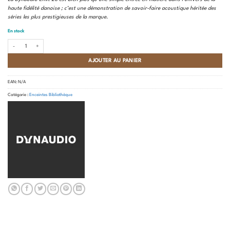
950,00 €.
649,00 €.
haute fidélité danoise ; c’est une démonstration de savoir-faire acoustique héritée des
séries les plus prestigieuses de la marque.
En stock
quantité de Dynaudio - Emit 20 - EXPO
AJOUTER AU PANIER
EAN:
N/A
Catégorie :
Enceintes Bibliothèque