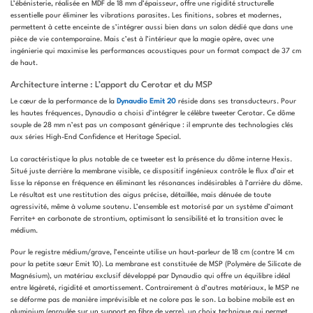
L’ébénisterie, réalisée en MDF de 18 mm d’épaisseur, offre une rigidité structurelle
essentielle pour éliminer les vibrations parasites. Les finitions, sobres et modernes,
permettent à cette enceinte de s’intégrer aussi bien dans un salon dédié que dans une
pièce de vie contemporaine. Mais c’est à l’intérieur que la magie opère, avec une
ingénierie qui maximise les performances acoustiques pour un format compact de 37 cm
de haut.
Architecture interne : L’apport du Cerotar et du MSP
Le cœur de la performance de la
Dynaudio Emit 20
réside dans ses transducteurs. Pour
les hautes fréquences, Dynaudio a choisi d’intégrer le célèbre tweeter Cerotar. Ce dôme
souple de 28 mm n’est pas un composant générique : il emprunte des technologies clés
aux séries High-End Confidence et Heritage Special.
La caractéristique la plus notable de ce tweeter est la présence du dôme interne Hexis.
Situé juste derrière la membrane visible, ce dispositif ingénieux contrôle le flux d’air et
lisse la réponse en fréquence en éliminant les résonances indésirables à l’arrière du dôme.
Le résultat est une restitution des aigus précise, détaillée, mais dénuée de toute
agressivité, même à volume soutenu. L’ensemble est motorisé par un système d’aimant
Ferrite+ en carbonate de strontium, optimisant la sensibilité et la transition avec le
médium.
Pour le registre médium/grave, l’enceinte utilise un haut-parleur de 18 cm (contre 14 cm
pour la petite sœur Emit 10). La membrane est constituée de MSP (Polymère de Silicate de
Magnésium), un matériau exclusif développé par Dynaudio qui offre un équilibre idéal
entre légèreté, rigidité et amortissement. Contrairement à d’autres matériaux, le MSP ne
se déforme pas de manière imprévisible et ne colore pas le son. La bobine mobile est en
aluminium (enroulée sur un support en fibre de verre), un choix technique qui permet