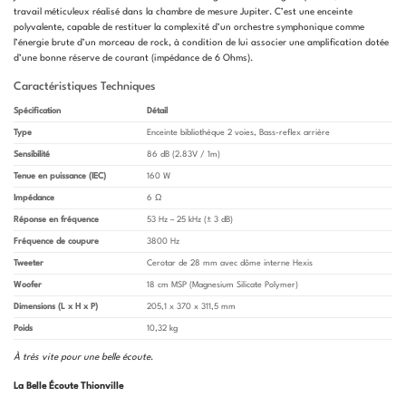
travail méticuleux réalisé dans la chambre de mesure Jupiter. C’est une enceinte
polyvalente, capable de restituer la complexité d’un orchestre symphonique comme
l’énergie brute d’un morceau de rock, à condition de lui associer une amplification dotée
d’une bonne réserve de courant (impédance de 6 Ohms).
Caractéristiques Techniques
Spécification
Détail
Type
Enceinte bibliothèque 2 voies, Bass-reflex arrière
Sensibilité
86 dB (2.83V / 1m)
Tenue en puissance (IEC)
160 W
Impédance
6 Ω
Réponse en fréquence
53 Hz – 25 kHz (± 3 dB)
Fréquence de coupure
3800 Hz
Tweeter
Cerotar de 28 mm avec dôme interne Hexis
Woofer
18 cm MSP (Magnesium Silicate Polymer)
Dimensions (L x H x P)
205,1 x 370 x 311,5 mm
Poids
10,32 kg
À très vite pour une belle écoute
.
La Belle Écoute Thionville