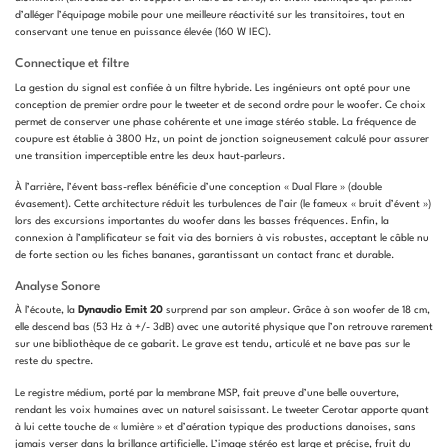
d’alléger l’équipage mobile pour une meilleure réactivité sur les transitoires, tout en
conservant une tenue en puissance élevée (160 W IEC).
Connectique et filtre
La gestion du signal est confiée à un filtre hybride. Les ingénieurs ont opté pour une
conception de premier ordre pour le tweeter et de second ordre pour le woofer. Ce choix
permet de conserver une phase cohérente et une image stéréo stable. La fréquence de
coupure est établie à 3800 Hz, un point de jonction soigneusement calculé pour assurer
une transition imperceptible entre les deux haut-parleurs.
À l’arrière, l’évent bass-reflex bénéficie d’une conception « Dual Flare » (double
évasement). Cette architecture réduit les turbulences de l’air (le fameux « bruit d’évent »)
lors des excursions importantes du woofer dans les basses fréquences. Enfin, la
connexion à l’amplificateur se fait via des borniers à vis robustes, acceptant le câble nu
de forte section ou les fiches bananes, garantissant un contact franc et durable.
Analyse Sonore
À l’écoute, la
Dynaudio Emit 20
surprend par son ampleur. Grâce à son woofer de 18 cm,
elle descend bas (53 Hz à +/- 3dB) avec une autorité physique que l’on retrouve rarement
sur une bibliothèque de ce gabarit. Le grave est tendu, articulé et ne bave pas sur le
reste du spectre.
Le registre médium, porté par la membrane MSP, fait preuve d’une belle ouverture,
rendant les voix humaines avec un naturel saisissant. Le tweeter Cerotar apporte quant
à lui cette touche de « lumière » et d’aération typique des productions danoises, sans
jamais verser dans la brillance artificielle. L’image stéréo est large et précise, fruit du