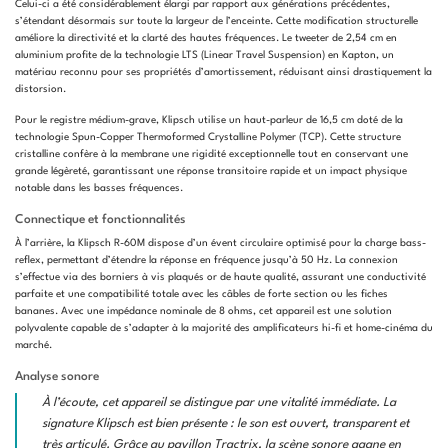
Celui-ci a été considérablement élargi par rapport aux générations précédentes,
s’étendant désormais sur toute la largeur de l’enceinte. Cette modification structurelle
améliore la directivité et la clarté des hautes fréquences. Le tweeter de 2,54 cm en
aluminium profite de la technologie LTS (Linear Travel Suspension) en Kapton, un
matériau reconnu pour ses propriétés d’amortissement, réduisant ainsi drastiquement la
distorsion.
Pour le registre médium-grave, Klipsch utilise un haut-parleur de 16,5 cm doté de la
technologie Spun-Copper Thermoformed Crystalline Polymer (TCP). Cette structure
cristalline confère à la membrane une rigidité exceptionnelle tout en conservant une
grande légèreté, garantissant une réponse transitoire rapide et un impact physique
notable dans les basses fréquences.
Connectique et fonctionnalités
À l’arrière, la Klipsch R-60M dispose d’un évent circulaire optimisé pour la charge bass-
reflex, permettant d’étendre la réponse en fréquence jusqu’à 50 Hz. La connexion
s’effectue via des borniers à vis plaqués or de haute qualité, assurant une conductivité
parfaite et une compatibilité totale avec les câbles de forte section ou les fiches
bananes. Avec une impédance nominale de 8 ohms, cet appareil est une solution
polyvalente capable de s’adapter à la majorité des amplificateurs hi-fi et home-cinéma du
marché.
Analyse sonore
À l’écoute, cet appareil se distingue par une vitalité immédiate. La
signature Klipsch est bien présente : le son est ouvert, transparent et
très articulé. Grâce au pavillon Tractrix, la scène sonore gagne en