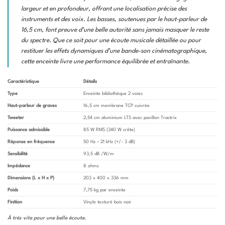
largeur et en profondeur, offrant une localisation précise des
instruments et des voix. Les basses, soutenues par le haut-parleur de
16,5 cm, font preuve d’une belle autorité sans jamais masquer le reste
du spectre. Que ce soit pour une écoute musicale détaillée ou pour
restituer les effets dynamiques d’une bande-son cinématographique,
cette enceinte livre une performance équilibrée et entraînante.
Caractéristique
Détails
Type
Enceinte bibliothèque 2 voies
Haut-parleur de graves
16,5 cm membrane TCP cuivrée
Tweeter
2,54 cm aluminium LTS avec pavillon Tractrix
Puissance admissible
85 W RMS (340 W crête)
Réponse en fréquence
50 Hz – 21 kHz (+/- 3 dB)
Sensibilité
93,5 dB /W/m
Impédance
8 ohms
Dimensions (L x H x P)
203 x 400 x 336 mm
Poids
7,75 kg par enceinte
Finition
Vinyle texturé bois noir
À très vite pour une belle écoute
.