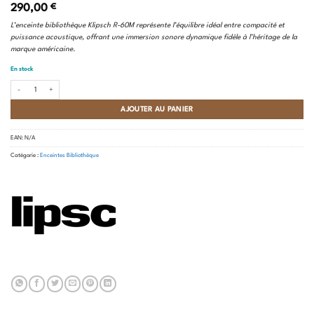
290,00
€
L’enceinte bibliothèque Klipsch R-60M représente l’équilibre idéal entre compacité et
puissance acoustique, offrant une immersion sonore dynamique fidèle à l’héritage de la
marque américaine.
En stock
quantité de Klipsch - R-60M (la paire)
AJOUTER AU PANIER
EAN:
N/A
Catégorie :
Enceintes Bibliothèque