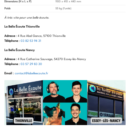
Dimensions (H x L x P)
1100 x 410 x 440 mm
Poids
55 kg (l’unité)
À très vite pour une belle écoute
.
La Belle Écoute Thionville
Adresse
: 4 Rue Abel Gance, 57100 Thionville
Téléphone
:
03 82 53 94 31
La Belle Écoute Nancy
Adresse
: 4 Rue Catherine Sauvage, 54270 Essey-lès-Nancy
Téléphone
:
03 57 29 83 30
Email
:
contact@labelleecoute.fr