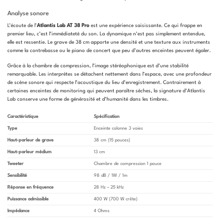
Analyse sonore
L’écoute de l’
Atlantis Lab AT 38 Pro
est une expérience saisissante. Ce qui frappe en
premier lieu, c’est l’immédiateté du son. La dynamique n’est pas simplement entendue,
elle est ressentie. Le grave de 38 cm apporte une densité et une texture aux instruments
comme la contrebasse ou le piano de concert que peu d’autres enceintes peuvent égaler.
Grâce à la chambre de compression, l’image stéréophonique est d’une stabilité
remarquable. Les interprètes se détachent nettement dans l’espace, avec une profondeur
de scène sonore qui respecte l’acoustique du lieu d’enregistrement. Contrairement à
certaines enceintes de monitoring qui peuvent paraître sèches, la signature d’Atlantis
Lab conserve une forme de générosité et d’humanité dans les timbres.
Caractéristique
Spécification
Type
Enceinte colonne 3 voies
Haut-parleur de grave
38 cm (15 pouces)
Haut-parleur médium
13 cm
Tweeter
Chambre de compression 1 pouce
Sensibilité
98 dB / 1W / 1m
Réponse en fréquence
28 Hz – 25 kHz
Puissance admissible
400 W (700 W crête)
Impédance
4 Ohms