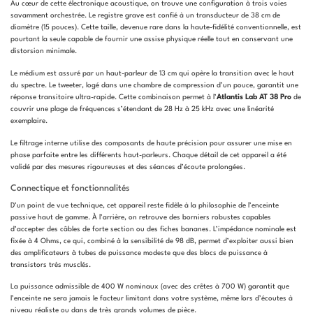
Au cœur de cette électronique acoustique, on trouve une configuration à trois voies
savamment orchestrée. Le registre grave est confié à un transducteur de 38 cm de
diamètre (15 pouces). Cette taille, devenue rare dans la haute-fidélité conventionnelle, est
pourtant la seule capable de fournir une assise physique réelle tout en conservant une
distorsion minimale.
Le médium est assuré par un haut-parleur de 13 cm qui opère la transition avec le haut
du spectre. Le tweeter, logé dans une chambre de compression d’un pouce, garantit une
réponse transitoire ultra-rapide. Cette combinaison permet à l’
Atlantis Lab AT 38 Pro
de
couvrir une plage de fréquences s’étendant de 28 Hz à 25 kHz avec une linéarité
exemplaire.
Le filtrage interne utilise des composants de haute précision pour assurer une mise en
phase parfaite entre les différents haut-parleurs. Chaque détail de cet appareil a été
validé par des mesures rigoureuses et des séances d’écoute prolongées.
Connectique et fonctionnalités
D’un point de vue technique, cet appareil reste fidèle à la philosophie de l’enceinte
passive haut de gamme. À l’arrière, on retrouve des borniers robustes capables
d’accepter des câbles de forte section ou des fiches bananes. L’impédance nominale est
fixée à 4 Ohms, ce qui, combiné à la sensibilité de 98 dB, permet d’exploiter aussi bien
des amplificateurs à tubes de puissance modeste que des blocs de puissance à
transistors très musclés.
La puissance admissible de 400 W nominaux (avec des crêtes à 700 W) garantit que
l’enceinte ne sera jamais le facteur limitant dans votre système, même lors d’écoutes à
niveau réaliste ou dans de très grands volumes de pièce.