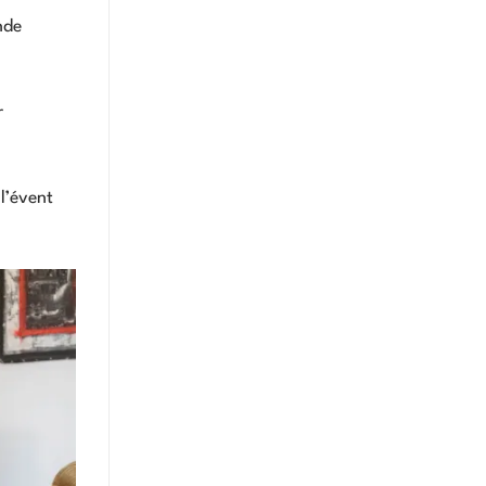
nde
r
l’évent