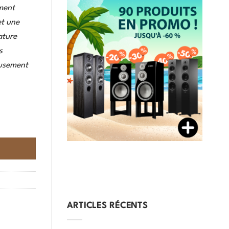
ment
et une
ature
s
eusement
ARTICLES RÉCENTS