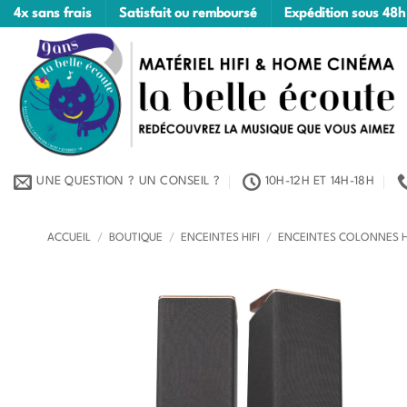
Passer
4x sans frais
Satisfait ou remboursé
Expédition sous 48h
au
contenu
UNE QUESTION ? UN CONSEIL ?
10H-12H ET 14H-18H
ACCUEIL
/
BOUTIQUE
/
ENCEINTES HIFI
/
ENCEINTES COLONNES H