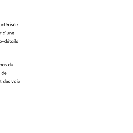
actérisée
er d’une
o-détails
 bas du
s de
t des voix