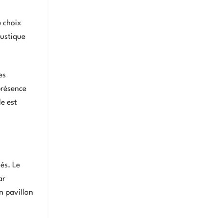
e choix
oustique
es
présence
le est
és. Le
ar
n pavillon