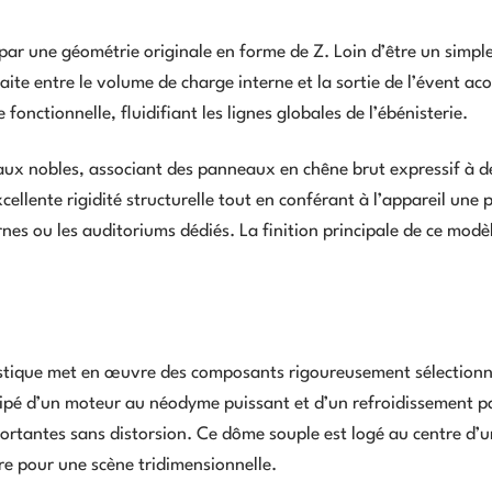
par une géométrie originale en forme de Z. Loin d’être un simpl
aite entre le volume de charge interne et la sortie de l’évent ac
onctionnelle, fluidifiant les lignes globales de l’ébénisterie.
riaux nobles, associant des panneaux en chêne brut expressif à d
llente rigidité structurelle tout en conférant à l’appareil une 
nes ou les auditoriums dédiés. La finition principale de ce modè
stique met en œuvre des composants rigoureusement sélectionn
uipé d’un moteur au néodyme puissant et d’un refroidissement p
ortantes sans distorsion. Ce dôme souple est logé au centre d’u
re pour une scène tridimensionnelle.