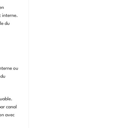
en
 interne.
le du
interne ou
 du
quable.
par canal
ion avec