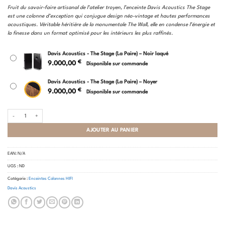
Fruit du savoir-faire artisanal de l’atelier troyen, l’enceinte Davis Acoustics The Stage
est une colonne d’exception qui conjugue design néo-vintage et hautes performances
acoustiques. Véritable héritière de la monumentale The Wall, elle en condense l’énergie et
la finesse dans un format optimisé pour les intérieurs les plus raffinés.
Davis Acoustics - The Stage (La Paire) – Noir laqué
€
9.000,00
Disponible sur commande
Davis Acoustics - The Stage (La Paire) – Noyer
€
9.000,00
Disponible sur commande
quantité de Davis Acoustics - The Stage (La Paire)
AJOUTER AU PANIER
EAN:
N/A
UGS :
ND
Catégorie :
Enceintes Colonnes HIFI
Davis Acoustics