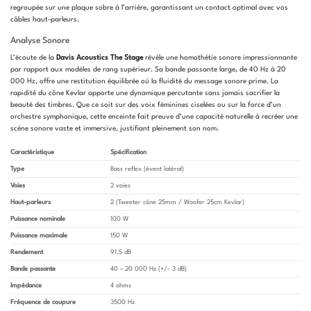
regroupée sur une plaque sobre à l’arrière, garantissant un contact optimal avec vos
câbles haut-parleurs.
Analyse Sonore
L’écoute de la
Davis Acoustics The Stage
révèle une homothétie sonore impressionnante
par rapport aux modèles de rang supérieur. Sa bande passante large, de 40 Hz à 20
000 Hz, offre une restitution équilibrée où la fluidité du message sonore prime. La
rapidité du cône Kevlar apporte une dynamique percutante sans jamais sacrifier la
beauté des timbres. Que ce soit sur des voix féminines ciselées ou sur la force d’un
orchestre symphonique, cette enceinte fait preuve d’une capacité naturelle à recréer une
scène sonore vaste et immersive, justifiant pleinement son nom.
Caractéristique
Spécification
Type
Bass reflex (évent latéral)
Voies
2 voies
Haut-parleurs
2 (Tweeter cône 25mm / Woofer 25cm Kevlar)
Puissance nominale
100 W
Puissance maximale
150 W
Rendement
91.5 dB
Bande passante
40 – 20 000 Hz (+/- 3 dB)
Impédance
4 ohms
Fréquence de coupure
3500 Hz