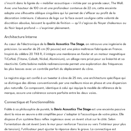
s’inscrit dans la lignée du « mobilier acoustique » initiée par sa grande sœur, The Wall.
Avec une hauteur de 100 cm et une profondeur contenue de 22 cm, cette enceinte
adopte une silhouette oblique singulière qui lui permet de s’effacer au profit de la
décoration intérieure. L’absence de logo sur la face avant souligne cette volonté de
discrétion absolue, laissant la qualité de finition — qu’il s’agisse du Noyer chaleureux ou
du Noir laqué profond — s’exprimer pleinement.
Architecture Interne
Au cœur de l’électronique de la
Davis Acoustics The Stage
, on retrouve une ingénierie de
précision. Le woofer de 25 cm (10 pouces) est une pièce maîtresse fabriquée en France.
Inspiré du célèbre 20 TK8 R, il intègre une membrane en Kevlar et un moteur magnétique
TiCoNaL (Titane, Cobalt, Nickel, Aluminium), un alliage rare prisé pour sa linéarité et sa
réactivité. Cette bobine mobile redimensionnée permet une exploration des fréquences
les plus basses avec un contrôle parfait du déplacement du cône.
Le registre aigu est confié à un tweeter à cône de 25 mm, une architecture spécifique qui
se distingue des dômes conventionnels par une meilleure mise en phase et une dispersion
plus naturelle. Ce composant, identique à celui qui équipe le modèle de référence de la
marque, assure une cohérence sonore parfaite entre les deux voies.
Connectique et Fonctionnalités
Fidèle à sa philosophie de pureté, la
Davis Acoustics The Stage
est une enceinte passive
dont la mise en œuvre a été simplifiée pour s’adapter à l’acoustique de votre pièce. Elle
dispose d’un système Bass reflex ingénieux avec un évent situé sur le côté. Selon
l’orientation de cet évent (vers le mur pour renforcer l’assise ou vers l’intérieur pour plus
de tension), l’utilisateur peut ajuster la réponse dans le grave. La connectique est