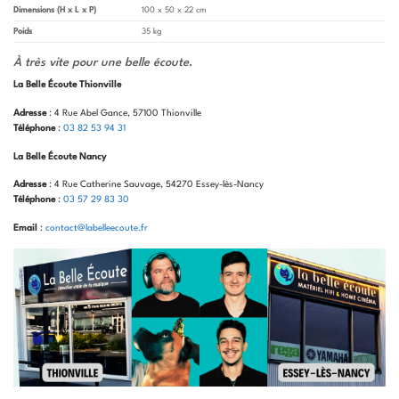
Dimensions (H x L x P)
100 x 50 x 22 cm
Poids
35 kg
À très vite pour une belle écoute
.
La Belle Écoute Thionville
Adresse
: 4 Rue Abel Gance, 57100 Thionville
Téléphone
:
03 82 53 94 31
La Belle Écoute Nancy
Adresse
: 4 Rue Catherine Sauvage, 54270 Essey-lès-Nancy
Téléphone
:
03 57 29 83 30
Email
:
contact@labelleecoute.fr