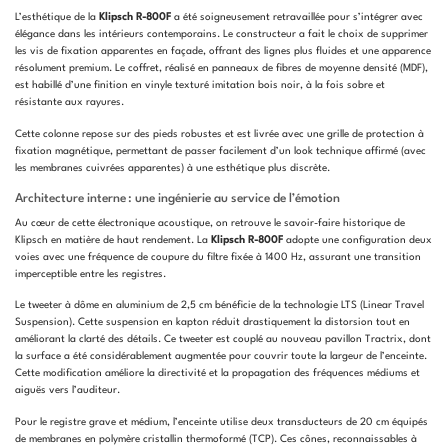
L’esthétique de la
Klipsch R-800F
a été soigneusement retravaillée pour s’intégrer avec
élégance dans les intérieurs contemporains. Le constructeur a fait le choix de supprimer
les vis de fixation apparentes en façade, offrant des lignes plus fluides et une apparence
résolument premium. Le coffret, réalisé en panneaux de fibres de moyenne densité (MDF),
est habillé d’une finition en vinyle texturé imitation bois noir, à la fois sobre et
résistante aux rayures.
Cette colonne repose sur des pieds robustes et est livrée avec une grille de protection à
fixation magnétique, permettant de passer facilement d’un look technique affirmé (avec
les membranes cuivrées apparentes) à une esthétique plus discrète.
Architecture interne : une ingénierie au service de l’émotion
Au cœur de cette électronique acoustique, on retrouve le savoir-faire historique de
Klipsch en matière de haut rendement. La
Klipsch R-800F
adopte une configuration deux
voies avec une fréquence de coupure du filtre fixée à 1400 Hz, assurant une transition
imperceptible entre les registres.
Le tweeter à dôme en aluminium de 2,5 cm bénéficie de la technologie LTS (Linear Travel
Suspension). Cette suspension en kapton réduit drastiquement la distorsion tout en
améliorant la clarté des détails. Ce tweeter est couplé au nouveau pavillon Tractrix, dont
la surface a été considérablement augmentée pour couvrir toute la largeur de l’enceinte.
Cette modification améliore la directivité et la propagation des fréquences médiums et
aiguës vers l’auditeur.
Pour le registre grave et médium, l’enceinte utilise deux transducteurs de 20 cm équipés
de membranes en polymère cristallin thermoformé (TCP). Ces cônes, reconnaissables à