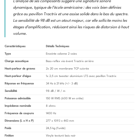
L’analyse de ses composants suggère une signature sonore
dynamique, typique de l’école américaine : des voix bien définies
grâce au pavillon Tractrix et une assise solide dans le bas du spectre.
La sensibilité de 98 dB est un atout majeur, car elle sollicite moins les
étages d’amplification, réduisant ainsi les risques de distorsion à haut
volume.
Caractéristiques
Détails Techniques
Type
Enceinte colonne 2 voies
Charge acoustique
Bass-reflex via évent Tractrix arrière
Haut-parleur de graves
2x 20 cm membrane TCP cuivrée
Haut-parleur d’aigus
1x 2,5 cm tweeter aluminium LTS avec pavillon Tractrix
Réponse en fréquence
34 Hz à 21 kHz (+/- 3 dB)
Sensibilité
98 dB / W / m
Puissance admissible
150 W RMS (600 W en crête)
Impédance nominale
8 ohms
Fréquence de coupure
1400 Hz
Dimensions (L x H x P)
277 x 1093 x 443 mm
Poids
24,5 kg (l’unité)
Finition
Vinyle texturé bois noir