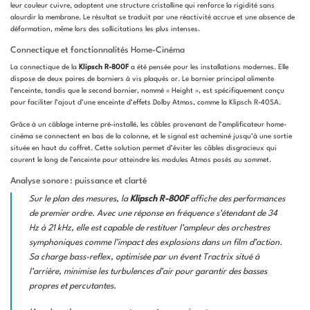
leur couleur cuivre, adoptent une structure cristalline qui renforce la rigidité sans
alourdir la membrane. Le résultat se traduit par une réactivité accrue et une absence de
déformation, même lors des sollicitations les plus intenses.
Connectique et fonctionnalités Home-Cinéma
La connectique de la
Klipsch R-800F
a été pensée pour les installations modernes. Elle
dispose de deux paires de borniers à vis plaqués or. Le bornier principal alimente
l’enceinte, tandis que le second bornier, nommé « Height », est spécifiquement conçu
pour faciliter l’ajout d’une enceinte d’effets Dolby Atmos, comme la Klipsch R-40SA.
Grâce à un câblage interne pré-installé, les câbles provenant de l’amplificateur home-
cinéma se connectent en bas de la colonne, et le signal est acheminé jusqu’à une sortie
située en haut du coffret. Cette solution permet d’éviter les câbles disgracieux qui
courent le long de l’enceinte pour atteindre les modules Atmos posés au sommet.
Analyse sonore : puissance et clarté
Sur le plan des mesures, la
Klipsch R-800F
affiche des performances
de premier ordre. Avec une réponse en fréquence s’étendant de 34
Hz à 21 kHz, elle est capable de restituer l’ampleur des orchestres
symphoniques comme l’impact des explosions dans un film d’action.
Sa charge bass-reflex, optimisée par un évent Tractrix situé à
l’arrière, minimise les turbulences d’air pour garantir des basses
propres et percutantes.