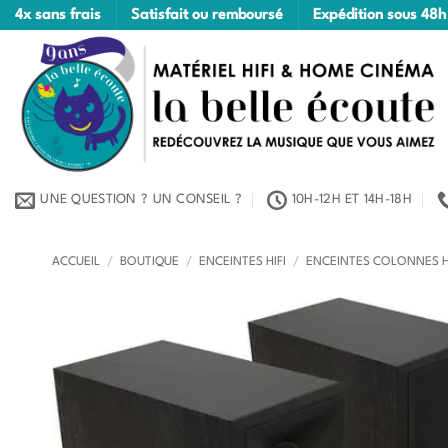
Passer
4x sans frais
Satisfait ou remboursé
Expédition sous 48h
au
contenu
UNE QUESTION ? UN CONSEIL ?
10H-12H ET 14H-18H
ACCUEIL
/
BOUTIQUE
/
ENCEINTES HIFI
/
ENCEINTES COLONNES H