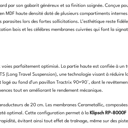
ard par son gabarit généreux et sa finition soignée. Conçue pou
is en MDF haute densité doté de plusieurs compartiments internes
s parasites lors des fortes sollicitations. L’esthétique reste fidèl
tation bois et les célèbres membranes cuivrées qui font la signa
voies parfaitement optimisé. La partie haute est confiée à un 
TS (Long Travel Suspension), une technologie visant à réduire l
est logé au fond d’un pavillon Tractrix 90×90°, dont le revêtemen
uences tout en améliorant le rendement mécanique.
 transducteurs de 20 cm. Les membranes Cerametallic, composées
reté optimal. Cette configuration permet à la
Klipsch RP-8000F
apidité, évitant ainsi tout effet de traînage, même sur des pist