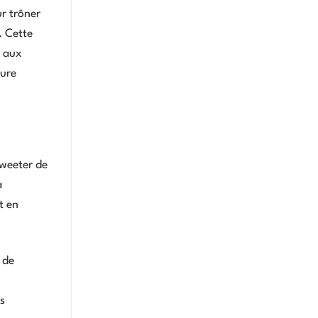
r trôner
. Cette
e aux
ture
tweeter de
a
t en
 de
es