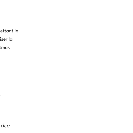
ettant le
iser la
Atmos
râce