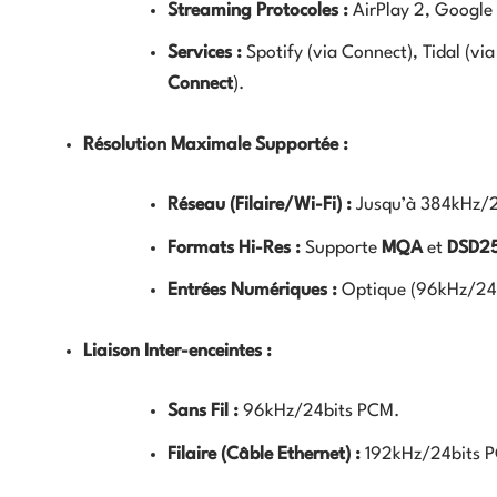
Streaming Protocoles :
AirPlay 2, Google
Services :
Spotify (via Connect), Tidal (vi
Connect
).
Résolution Maximale Supportée :
Réseau (Filaire/Wi-Fi) :
Jusqu’à
384
k
Hz
/
Formats Hi-Res :
Supporte
MQA
et
DSD2
Entrées Numériques :
Optique (
96
k
Hz
/24
Liaison Inter-enceintes :
Sans Fil :
96
k
Hz
/24
bi
t
s
PCM.
Filaire (Câble Ethernet) :
192
k
Hz
/24
bi
t
s
P