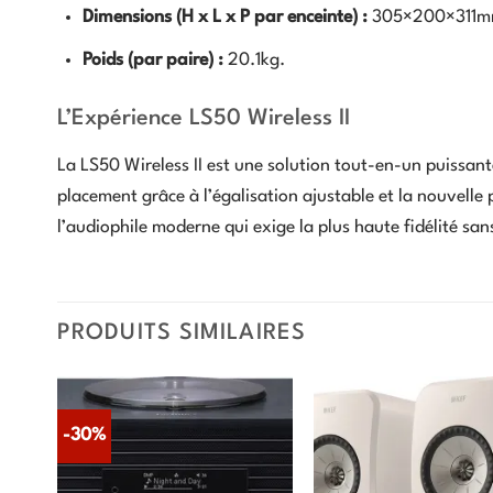
Dimensions (H x L x P par enceinte) :
305
×
200
×
311
m
Poids (par paire) :
20.1
k
g
.
L’Expérience LS50 Wireless II
La LS50 Wireless II est une solution tout-en-un puissante,
placement grâce à l’égalisation ajustable et la nouvelle p
l’audiophile moderne qui exige la plus haute fidélité san
PRODUITS SIMILAIRES
-30%