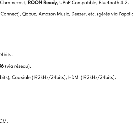
 Chromecast,
ROON Ready
, UPnP Compatible, Bluetooth
4.2
.
a Connect), Qobuz, Amazon Music, Deezer, etc. (gérés via l’appl
24
bi
t
s
.
56
(via réseau).
bi
t
s
), Coaxiale (
192
k
Hz
/24
bi
t
s
), HDMI (
192
k
Hz
/24
bi
t
s
).
CM.