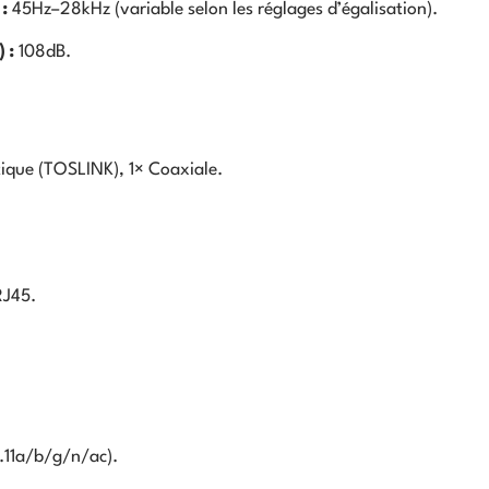
 :
45
Hz
–28
k
Hz
(variable selon les réglages d’égalisation).
) :
108
d
B
.
ique (TOSLINK),
1
×
Coaxiale.
RJ45.
.11a/b/g/n/ac).