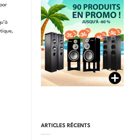
par
qu’à
tique,
ARTICLES RÉCENTS