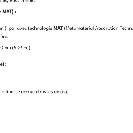
oies, Bass-reflex.
c MAT) :
m
(1 po) avec technologie
MAT
(Metamaterial Absorption Techn
ière.
30
mm
(
5.25
p
o
).
e) :
e finesse accrue dans les aigus).