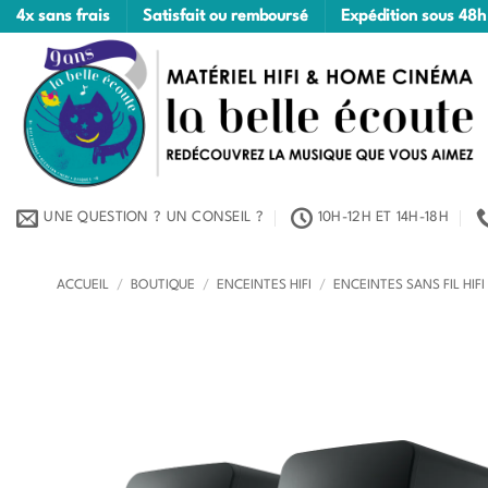
Passer
4x sans frais
Satisfait ou remboursé
Expédition sous 48h
au
contenu
UNE QUESTION ? UN CONSEIL ?
10H-12H ET 14H-18H
ACCUEIL
/
BOUTIQUE
/
ENCEINTES HIFI
/
ENCEINTES SANS FIL HIFI