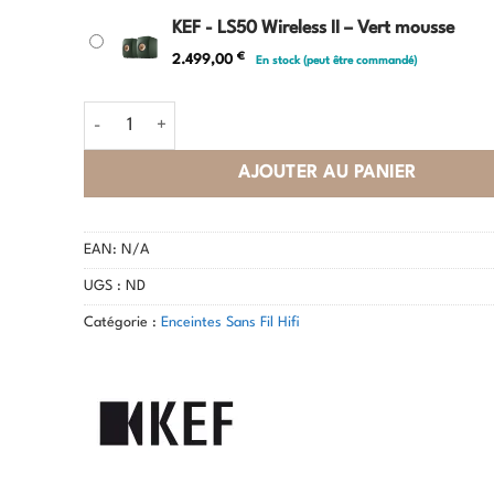
KEF - LS50 Wireless II – Vert mousse
€
2.499,00
En stock (peut être commandé)
quantité de KEF - LS50 Wireless II
AJOUTER AU PANIER
EAN:
N/A
UGS :
ND
Catégorie :
Enceintes Sans Fil Hifi