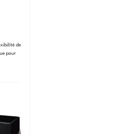
xibilité de
çue pour