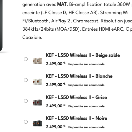
génération avec
MAT
. Bi-amplification totale
380
W
enceinte (LF Classe D, HF Classe AB). Streaming Wi-
Fi/Bluetooth, AirPlay 2, Chromecast. Résolution jus
384
k
Hz
/24
bi
t
s
(MQA/DSD). Entrées HDMI eARC, Op
Coaxiale.
KEF - LS50 Wireless II – Beige sable
€
2.499,00
Disponible sur commande
KEF - LS50 Wireless II – Blanche
€
2.499,00
Disponible sur commande
KEF - LS50 Wireless II – Grise
€
2.499,00
Disponible sur commande
KEF - LS50 Wireless II – Noire
€
2.499,00
Disponible sur commande