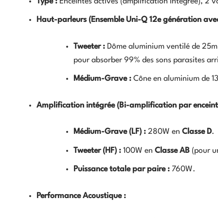
Type :
Enceintes actives (amplification intégrée), 2 v
Haut-parleurs (Ensemble Uni-Q 12e génération ave
Tweeter :
Dôme aluminium ventilé de
25
m
pour absorber
99%
des sons parasites arr
Médium-Grave :
Cône en aluminium de
1
Amplification intégrée (Bi-amplification par enceint
Médium-Grave (LF) :
280
W
en
Classe D
.
Tweeter (HF) :
100
W
en
Classe AB
(pour un
Puissance totale par paire :
760
W
.
Performance Acoustique :