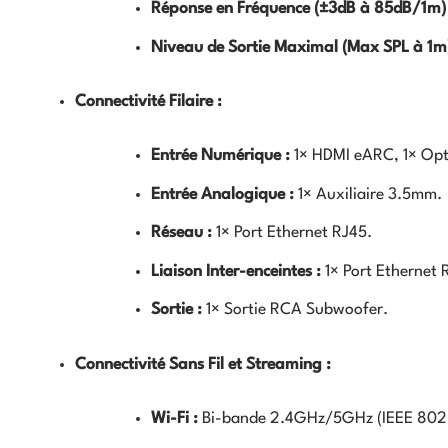
Réponse en Fréquence (
±
3
d
B
à
85
d
B
/1
m
)
Niveau de Sortie Maximal (Max SPL à
1
m
Connectivité Filaire :
Entrée Numérique :
1
×
HDMI eARC,
1
×
Opt
Entrée Analogique :
1
×
Auxiliaire
3.5
mm
.
Réseau :
1
×
Port Ethernet RJ45.
Liaison Inter-enceintes :
1
×
Port Ethernet 
Sortie :
1
×
Sortie RCA Subwoofer.
Connectivité Sans Fil et Streaming :
Wi-Fi :
Bi-bande
2.4
G
Hz
/5
G
Hz
(IEEE 802