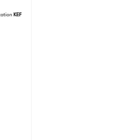
ication
KEF