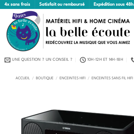
Passer
4x sans frais
Satisfait ou remboursé
Expédition sous 48h
au
contenu
UNE QUESTION ? UN CONSEIL ?
10H-12H ET 14H-18H
ACCUEIL
/
BOUTIQUE
/
ENCEINTES HIFI
/
ENCEINTES SANS FIL HIFI