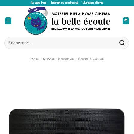
Passer
4x sans frais
Satisfait ou remboursé
Livraison offerte
au
contenu
Recherche
pour :
ACCUEIL
/
BOUTIQUE
/
ENCEINTES HIFI
/
ENCEINTES SANS FIL HIFI