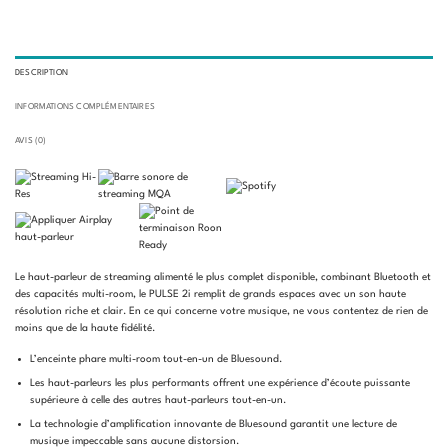
DESCRIPTION
INFORMATIONS COMPLÉMENTAIRES
AVIS (0)
Le haut-parleur de streaming alimenté le plus complet disponible, combinant Bluetooth et
des capacités multi-room, le PULSE 2i remplit de grands espaces avec un son haute
résolution riche et clair. En ce qui concerne votre musique, ne vous contentez de rien de
moins que de la haute fidélité.
L’enceinte phare multi-room tout-en-un de Bluesound.
Les haut-parleurs les plus performants offrent une expérience d’écoute puissante
supérieure à celle des autres haut-parleurs tout-en-un.
La technologie d’amplification innovante de Bluesound garantit une lecture de
musique impeccable sans aucune distorsion.