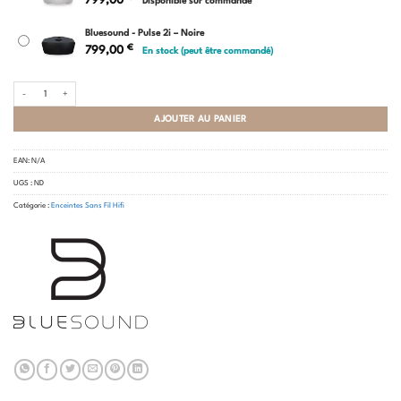
799,00
Disponible sur commande
Bluesound - Pulse 2i – Noire
€
799,00
En stock (peut être commandé)
quantité de Bluesound - Pulse 2i
AJOUTER AU PANIER
EAN:
N/A
UGS :
ND
Catégorie :
Enceintes Sans Fil Hifi