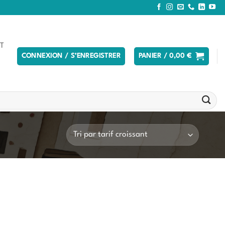
T
CONNEXION / S’ENREGISTRER
PANIER /
0,00
€