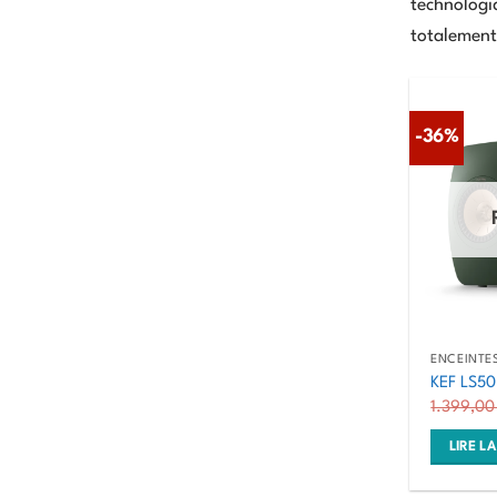
technologiq
totalement 
-36%
ENCEINTES
KEF LS50
1.399,0
LIRE LA