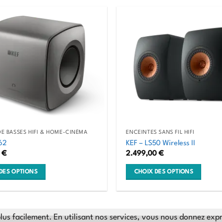
produit
a
plusieurs
variations.
Les
options
peuvent
être
choisies
sur
la
E BASSES HIFI & HOME-CINÉMA
ENCEINTES SANS FIL HIFI
page
62
KEF – LS50 Wireless II
du
0
€
2.499,00
€
produit
DES OPTIONS
CHOIX DES OPTIONS
Ce
produit
a
lus facilement. En utilisant nos services, vous nous donnez exp