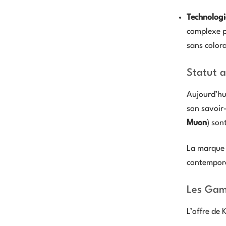
Technologi
complexe p
sans colora
Statut a
Aujourd’hu
son savoir-
Muon
) son
La marque a
contempora
Les Gam
L’offre de 