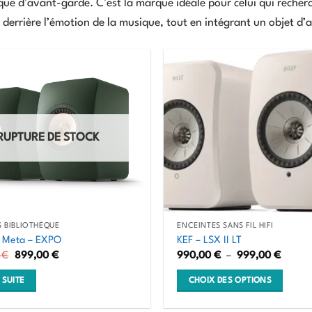
ue d’avant-garde. C’est la marque idéale pour celui qui recherc
derrière l’émotion de la musique, tout en intégrant un objet d’a
RUPTURE DE STOCK
 BIBLIOTHÈQUE
ENCEINTES SANS FIL HIFI
 Meta – EXPO
KEF – LSX II LT
Le
Le
Plage
0
€
899,00
€
990,00
€
–
999,00
€
prix
prix
de
initial
actuel
prix :
 SUITE
CHOIX DES OPTIONS
était :
est :
990,0
1.399,00 €.
899,00 €.
à
Ce
999,0