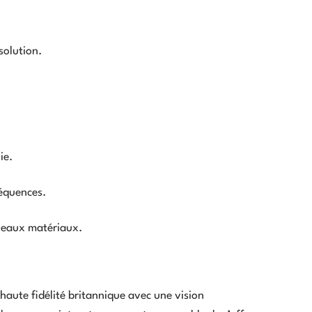
solution.
ie.
réquences.
veaux matériaux.
haute fidélité britannique avec une vision