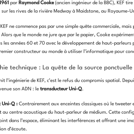
1961
par
Raymond Cooke
(ancien ingénieur de la BBC), KEF tire
, sur les rives de la rivière Medway à Maidstone, au Royaume-Un
 KEF ne commence pas par une simple quête commerciale, mais pa
 Alors que le monde ne jure que par le papier, Cooke expériment
ès les années 60 et 70 avec le développement de haut-parleurs 
remier constructeur au monde à utiliser l’informatique pour conc
hie technique : La quête de la source ponctuelle
nit l’ingénierie de KEF, c’est le refus du compromis spatial. De
venue son ADN : le
transducteur Uni-Q
.
 Uni-Q :
Contrairement aux enceintes classiques où le tweeter e
 au centre acoustique du haut-parleur de médium. Cette configu
oint dans l’espace, éliminant les interférences et offrant une i
ion d’écoute.