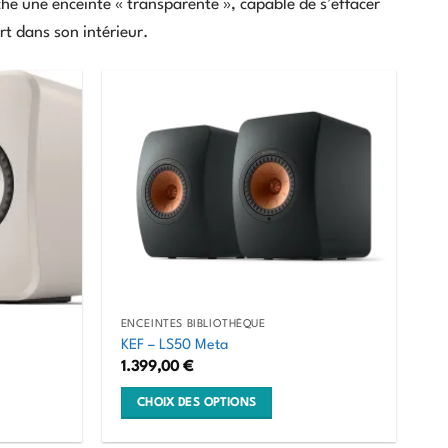
he une enceinte « transparente », capable de s’effacer
rt dans son intérieur.
ENCEINTES BIBLIOTHÈQUE
KEF – LS50 Meta
1.399,00
€
CHOIX DES OPTIONS
0 €
Ce
0 €