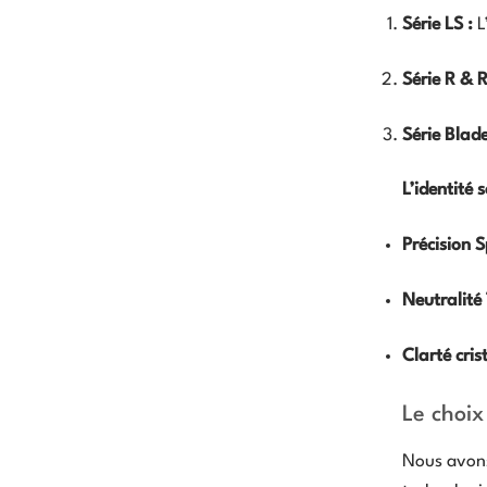
Série LS :
L
Série R & R
Série Blade
L’identité 
Précision S
Neutralité 
Clarté crist
Le choix
Nous avons 