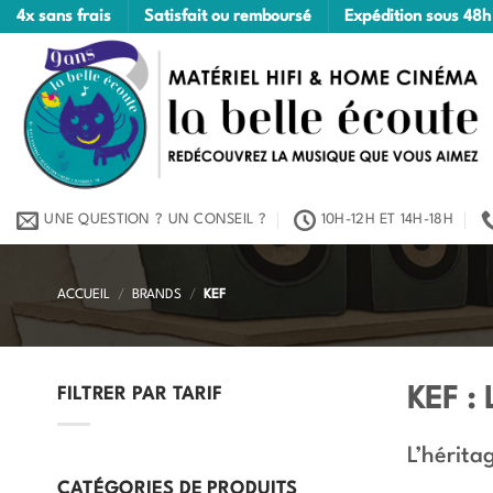
Passer
4x sans frais
Satisfait ou remboursé
Expédition sous 48h
au
contenu
UNE QUESTION ? UN CONSEIL ?
10H-12H ET 14H-18H
ACCUEIL
/
BRANDS
/
KEF
KEF : 
FILTRER PAR TARIF
Prix
Prix
L’hérita
min
max
CATÉGORIES DE PRODUITS