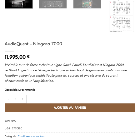
AudioQuest – Niagara 7000
11.995,00
€
Véritable tour de force technique signé Garth Powell, l’AudioQuest Niagara 7000
redéfinit la gestion de l’énergie électrique en hi-fi haut de gamme en combinant une
isolation galvanique sophistiquée pour les sources et une réserve de courant
phénoménale pour l’amplification.
Disponible sur commande
quantité de AudioQuest - Niagara 7000
AJOUTER AU PANIER
EAN:
N/A
UGS :
2770150
Catégorie :
Conditionneurs secteur