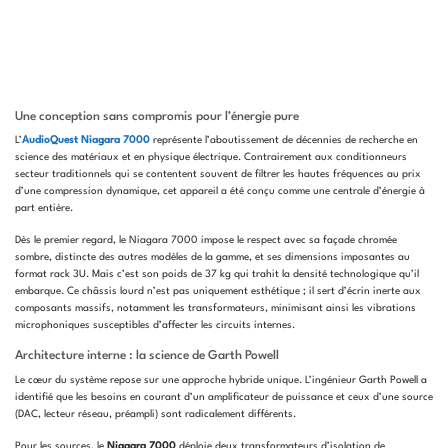
Une conception sans compromis pour l’énergie pure
L’
AudioQuest Niagara 7000
représente l’aboutissement de décennies de recherche en
science des matériaux et en physique électrique. Contrairement aux conditionneurs
secteur traditionnels qui se contentent souvent de filtrer les hautes fréquences au prix
d’une compression dynamique, cet appareil a été conçu comme une centrale d’énergie à
part entière.
Dès le premier regard, le Niagara 7000 impose le respect avec sa façade chromée
sombre, distincte des autres modèles de la gamme, et ses dimensions imposantes au
format rack 3U. Mais c’est son poids de 37 kg qui trahit la densité technologique qu’il
embarque. Ce châssis lourd n’est pas uniquement esthétique ; il sert d’écrin inerte aux
composants massifs, notamment les transformateurs, minimisant ainsi les vibrations
microphoniques susceptibles d’affecter les circuits internes.
Architecture interne : la science de Garth Powell
Le cœur du système repose sur une approche hybride unique. L’ingénieur Garth Powell a
identifié que les besoins en courant d’un amplificateur de puissance et ceux d’une source
(DAC, lecteur réseau, préampli) sont radicalement différents.
Pour les sources, le
Niagara 7000
déploie deux transformateurs d’isolation de