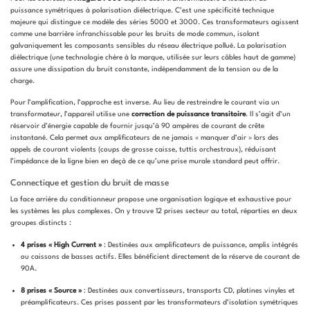
puissance symétriques à polarisation diélectrique. C’est une spécificité technique
majeure qui distingue ce modèle des séries 5000 et 3000. Ces transformateurs agissent
comme une barrière infranchissable pour les bruits de mode commun, isolant
galvaniquement les composants sensibles du réseau électrique pollué. La polarisation
diélectrique (une technologie chère à la marque, utilisée sur leurs câbles haut de gamme)
assure une dissipation du bruit constante, indépendamment de la tension ou de la
charge.
Pour l’amplification, l’approche est inverse. Au lieu de restreindre le courant via un
transformateur, l’appareil utilise une
correction de puissance transitoire
. Il s’agit d’un
réservoir d’énergie capable de fournir jusqu’à 90 ampères de courant de crête
instantané. Cela permet aux amplificateurs de ne jamais « manquer d’air » lors des
appels de courant violents (coups de grosse caisse, tuttis orchestraux), réduisant
l’impédance de la ligne bien en deçà de ce qu’une prise murale standard peut offrir.
Connectique et gestion du bruit de masse
La face arrière du conditionneur propose une organisation logique et exhaustive pour
les systèmes les plus complexes. On y trouve 12 prises secteur au total, réparties en deux
groupes distincts :
4 prises « High Current »
: Destinées aux amplificateurs de puissance, amplis intégrés
ou caissons de basses actifs. Elles bénéficient directement de la réserve de courant de
90A.
8 prises « Source »
: Destinées aux convertisseurs, transports CD, platines vinyles et
préamplificateurs. Ces prises passent par les transformateurs d’isolation symétriques