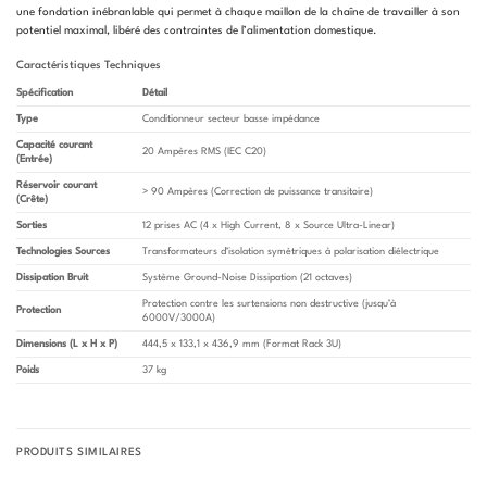
une fondation inébranlable qui permet à chaque maillon de la chaîne de travailler à son
potentiel maximal, libéré des contraintes de l’alimentation domestique.
Caractéristiques Techniques
Spécification
Détail
Type
Conditionneur secteur basse impédance
Capacité courant
20 Ampères RMS (IEC C20)
(Entrée)
Réservoir courant
> 90 Ampères (Correction de puissance transitoire)
(Crête)
Sorties
12 prises AC (4 x High Current, 8 x Source Ultra-Linear)
Technologies Sources
Transformateurs d’isolation symétriques à polarisation diélectrique
Dissipation Bruit
Système Ground-Noise Dissipation (21 octaves)
Protection contre les surtensions non destructive (jusqu’à
Protection
6000V/3000A)
Dimensions (L x H x P)
444,5 x 133,1 x 436,9 mm (Format Rack 3U)
Poids
37 kg
PRODUITS SIMILAIRES