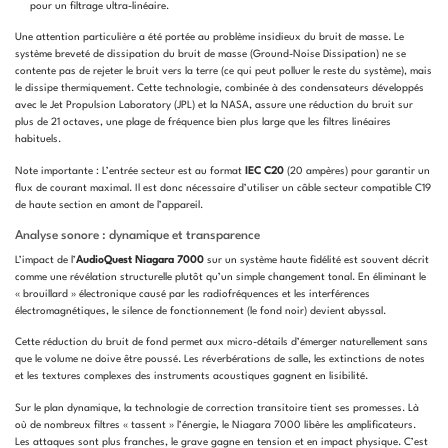
pour un filtrage ultra-linéaire.
Une attention particulière a été portée au problème insidieux du bruit de masse. Le
système breveté de dissipation du bruit de masse (Ground-Noise Dissipation) ne se
contente pas de rejeter le bruit vers la terre (ce qui peut polluer le reste du système), mais
le dissipe thermiquement. Cette technologie, combinée à des condensateurs développés
avec le Jet Propulsion Laboratory (JPL) et la NASA, assure une réduction du bruit sur
plus de 21 octaves, une plage de fréquence bien plus large que les filtres linéaires
habituels.
Note importante : L’entrée secteur est au format
IEC C20
(20 ampères) pour garantir un
flux de courant maximal. Il est donc nécessaire d’utiliser un câble secteur compatible C19
de haute section en amont de l’appareil.
Analyse sonore : dynamique et transparence
L’impact de l’
AudioQuest Niagara 7000
sur un système haute fidélité est souvent décrit
comme une révélation structurelle plutôt qu’un simple changement tonal. En éliminant le
« brouillard » électronique causé par les radiofréquences et les interférences
électromagnétiques, le silence de fonctionnement (le fond noir) devient abyssal.
Cette réduction du bruit de fond permet aux micro-détails d’émerger naturellement sans
que le volume ne doive être poussé. Les réverbérations de salle, les extinctions de notes
et les textures complexes des instruments acoustiques gagnent en lisibilité.
Sur le plan dynamique, la technologie de correction transitoire tient ses promesses. Là
où de nombreux filtres « tassent » l’énergie, le Niagara 7000 libère les amplificateurs.
Les attaques sont plus franches, le grave gagne en tension et en impact physique. C’est